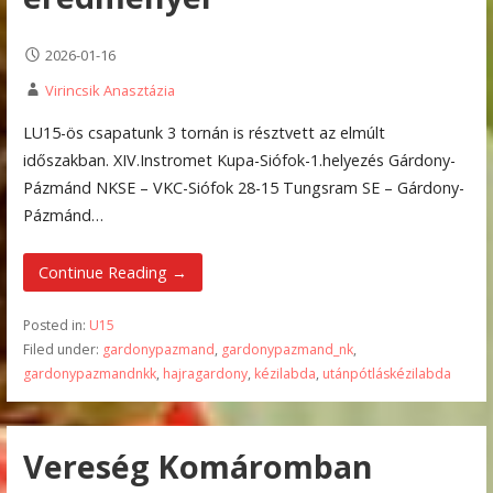
2026-01-16
Virincsik Anasztázia
LU15-ös csapatunk 3 tornán is résztvett az elmúlt
időszakban. XIV.Instromet Kupa-Siófok-1.helyezés Gárdony-
Pázmánd NKSE – VKC-Siófok 28-15 Tungsram SE – Gárdony-
Pázmánd…
Continue Reading →
Posted in:
U15
Filed under:
gardonypazmand
,
gardonypazmand_nk
,
gardonypazmandnkk
,
hajragardony
,
kézilabda
,
utánpótláskézilabda
Vereség Komáromban