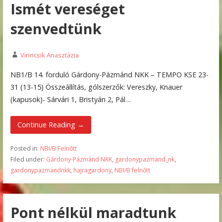
Ismét vereséget
szenvedtünk
Virincsik Anasztázia
NB1/B 14. forduló Gárdony-Pázmánd NKK – TEMPO KSE 23-
31 (13-15) Összeállítás, gólszerzők: Vereszky, Knauer
(kapusok)- Sárvári 1, Bristyán 2, Pál…
Continue Reading →
Posted in:
NBI/B Felnőtt
Filed under:
Gárdony-Pázmánd NKK
,
gardonypazmand_nk
,
gardonypazmandnkk
,
hajragardony
,
NBI/B felnőtt
Pont nélkül maradtunk