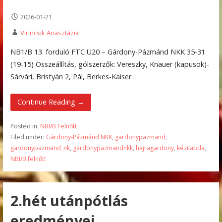
2026-01-21
Virincsik Anasztázia
NB1/B 13. forduló FTC U20 – Gárdony-Pázmánd NKK 35-31
(19-15) Összeállítás, gólszerzők: Vereszky, Knauer (kapusok)-
Sárvári, Bristyán 2, Pál, Berkes-Kaiser…
Continue Reading →
Posted in:
NBI/B Felnőtt
Filed under:
Gárdony-Pázmánd NKK
,
gardonypazmand
,
gardonypazmand_nk
,
gardonypazmandnkk
,
hajragardony
,
kézilabda
,
NBI/B felnőtt
2.hét utánpótlás
eredményei