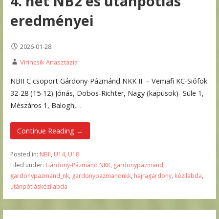
4. hét NB2 és utánpótlás
eredményei
2026-01-28
Virincsik Anasztázia
NBII C csoport Gárdony-Pázmánd NKK II. – Vemafi KC-Siófok
32-28 (15-12) Jónás, Dobos-Richter, Nagy (kapusok)- Süle 1,
Mészáros 1, Balogh,…
Continue Reading →
Posted in:
NBII
,
U14
,
U18
Filed under:
Gárdony-Pázmánd NKK
,
gardonypazmand
,
gardonypazmand_nk
,
gardonypazmandnkk
,
hajragardony
,
kézilabda
,
utánpótláskézilabda