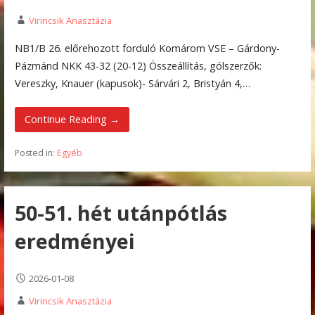
Virincsik Anasztázia
NB1/B 26. előrehozott forduló Komárom VSE – Gárdony-
Pázmánd NKK 43-32 (20-12) Összeállítás, gólszerzők:
Vereszky, Knauer (kapusok)- Sárvári 2, Bristyán 4,…
Continue Reading →
Posted in:
Egyéb
50-51. hét utánpótlás
eredményei
2026-01-08
Virincsik Anasztázia