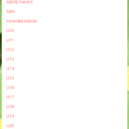
NBI/B Felnőtt
NBII
Strandkézilabda
U10
U11
U12
U13
U14
U15
U16
U17
U18
U19
U20