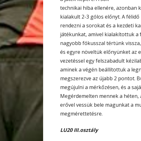
technikai hiba ellenére, azonban k
kialakult 2-3 gólos előnyt. A fél
rendezni a sorokat és a kezdeti k
játékunkat, amivel kialakítottuk a 
nagyobb fókusszal tértünk vissza
és egyre növeltük előnyünket az 
vezetéssel egy felszabadult kézil
aminek a végén beállítottuk a le
megszerezve az újabb 2 pontot. B
megújulni a mérkőzésen, és a saját
Megérdemelten mennek a héten, a 
erővel vessük bele magunkat a m
megmérettetésre.
LU20 III.osztály