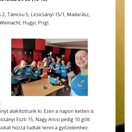
s 2, Támcsu 5, Licsicsányi 15/1, Madarász,
Weinacht, Hugyi, Prigl.
e
t
őnyt alakítottunk ki. Ezen a napon ketten is
sicsányi Eszti 15, Nagy Ancsi pedig 10 gólt
 sokat hozzá tudtak tenni a győzelemhez.