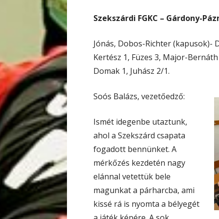
Szekszárdi FGKC – Gárdony-Pázm
Jónás, Dobos-Richter (kapusok)- D
Kertész 1, Füzes 3, Major-Bernáth 
Domak 1, Juhász 2/1.
Soós Balázs, vezetőedző:
Ismét idegenbe utaztunk,
ahol a Szekszárd csapata
fogadott bennünket. A
mérkőzés kezdetén nagy
elánnal vetettük bele
magunkat a párharcba, ami
kissé rá is nyomta a bélyegét
a játék képére. A sok