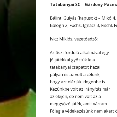
Tatabányai SC – Gárdony-Pázmá
Bálint, Gulyás (kapusok) – Mikó 4,
Balogh 2, Fuchs, Ignácz 3, Fischl, F
Ivicz Miklós, vezetőedző:
Az őszi forduló alkalmával egy
jó játékkal győztük le a
tatabányai csapatot hazai
pályán és az volt a célunk,
hogy azt elérjük idegenbe is.
Kezünkbe volt az irányítás már
az elején, de nem volt az a
meggyőző játék, amit vártam.
Főleg a védekezésünk nem akart ös