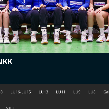
NKK
18
LU16-LU15
LU13
LU11
LU9
LU8
Gal
NBII