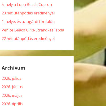
5. hely a Lupa Beach Cup-on!
23.hét utánpótlás eredményei
1. helyezés az agárdi fordulón
Venice Beach Girls-Strandkézilabda
22.hét utánpótlás eredményei
Archívum
2026. július
2026. június
2026. május
2026. április