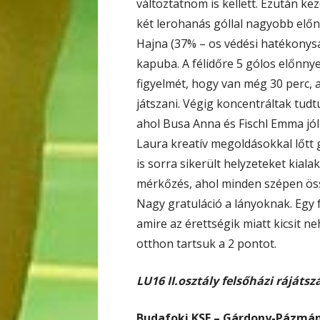
változtatnom is kellett. Ezután kez
két lerohanás góllal nagyobb előnyt
Hajna (37% – os védési hatékony
kapuba. A félidőre 5 gólos előnny
figyelmét, hogy van még 30 perc, 
játszani. Végig koncentráltak tud
ahol Busa Anna és Fischl Emma jó
Laura kreatív megoldásokkal lőtt g
is sorra sikerült helyzeteket kialakí
mérkőzés, ahol minden szépen össz
Nagy gratuláció a lányoknak. Egy 
amire az érettségik miatt kicsit n
otthon tartsuk a 2 pontot.
LU16 II.osztály
felsőházi rájáts
Budafoki KSE – Gárdony-Pázmánd