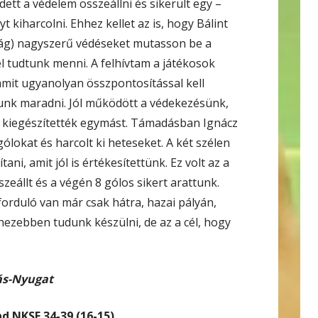
dett a védelem összeállni és sikerült egy –
 kiharcolni. Ehhez kellet az is, hogy Bálint
ság) nagyszerű védéseket mutasson be a
el tudtunk menni. A felhívtam a játékosok
amit ugyanolyan összpontosítással kell
tunk maradni. Jól működött a védekezésünk,
l kiegészítették egymást. Támadásban Ignácz
ólokat és harcolt ki heteseket. A két szélen
tani, amit jól is értékesítettünk. Ez volt az a
eállt és a végén 8 gólos sikert arattunk.
forduló van már csak hátra, hazai pályán,
ehezebben tudunk készülni, de az a cél, hogy
zás-Nyugat
 NKSE 34-39 (16-15)