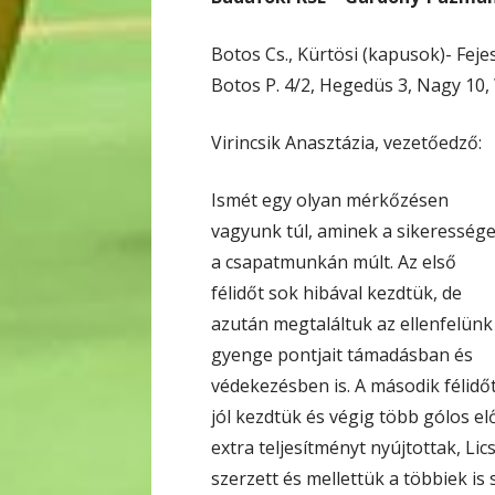
Botos Cs., Kürtösi (kapusok)- Feje
Botos P. 4/2, Hegedüs 3, Nagy 10, 
Virincsik Anasztázia, vezetőedző:
Ismét egy olyan mérkőzésen
vagyunk túl, aminek a sikeresség
a csapatmunkán múlt. Az első
félidőt sok hibával kezdtük, de
azután megtaláltuk az ellenfelünk
gyenge pontjait támadásban és
védekezésben is. A második félidő
jól kezdtük és végig több gólos el
extra teljesítményt nyújtottak, Lic
szerzett és mellettük a többiek is