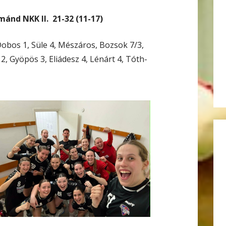
ánd NKK II. 21-32 (11-17)
obos 1, Süle 4, Mészáros, Bozsok 7/3,
2, Gyöpös 3, Eliádesz 4, Lénárt 4, Tóth-