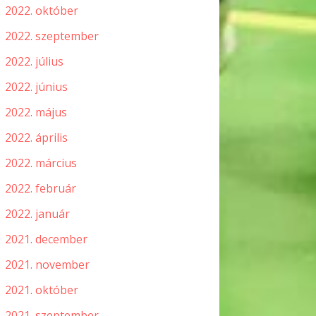
2022. október
2022. szeptember
2022. július
2022. június
2022. május
2022. április
2022. március
2022. február
2022. január
2021. december
2021. november
2021. október
2021. szeptember