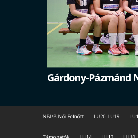
Gárdony-Pázmánd 
NBI/B Női Felnőtt
LU20-LU19
LU
Támogatók
LU14
LU12
LU10