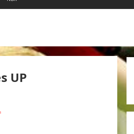
és UP
a