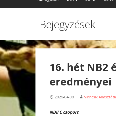
Bejegyzések
16. hét NB2 
eredményei
2026-04-30
Virincsik Anasztázi
NBII C csoport