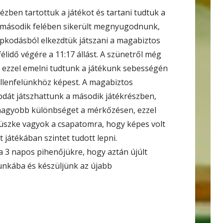
ézben tartottuk a játékot és tartani tudtuk a
idő második felében sikerült megnyugodnunk,
apkodásból elkezdtük játszani a magabiztos
félidő végére a 11:17 állást. A szünetről még
, ezzel emelni tudtunk a játékunk sebességén
ellenfelünkhöz képest. A magabiztos
abdát játszhattunk a második játékrészben,
gnagyobb különbséget a mérkőzésen, ezzel
üszke vagyok a csapatomra, hogy képes volt
 játékában szintet tudott lepni.
3 napos pihenőjükre, hogy aztán újúlt
unkába és készüljünk az újabb