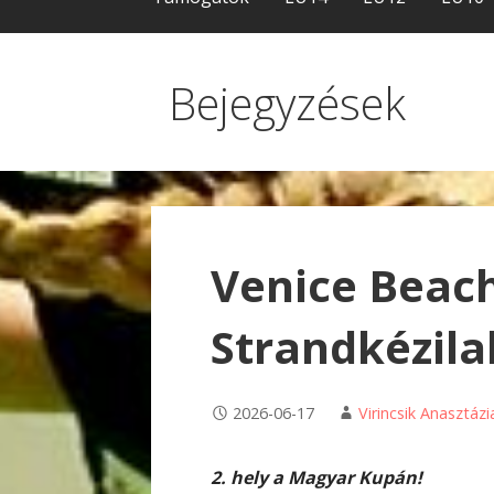
Bejegyzések
Venice Beach
Strandkézil
2026-06-17
Virincsik Anasztázi
2. hely a Magyar Kupán!