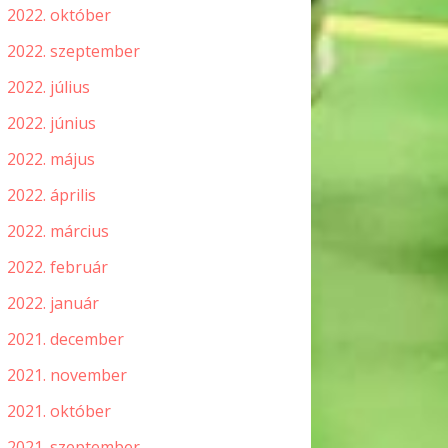
2022. október
2022. szeptember
2022. július
2022. június
2022. május
2022. április
2022. március
2022. február
2022. január
2021. december
2021. november
2021. október
2021. szeptember