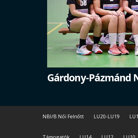
Gárdony-Pázmánd 
NBI/B Női Felnőtt
LU20-LU19
LU
Támogatók
LU14
LU12
LU10