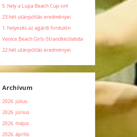
5. hely a Lupa Beach Cup-on!
23.hét utánpótlás eredményei
1. helyezés az agárdi fordulón
Venice Beach Girls-Strandkézilabda
22.hét utánpótlás eredményei
Archívum
2026. július
2026. június
2026. május
2026. április