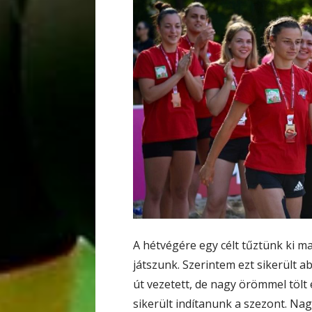
A hétvégére egy célt tűztünk ki 
játszunk. Szerintem ezt sikerült a
út vezetett, de nagy örömmel tölt
sikerült indítanunk a szezont. Na