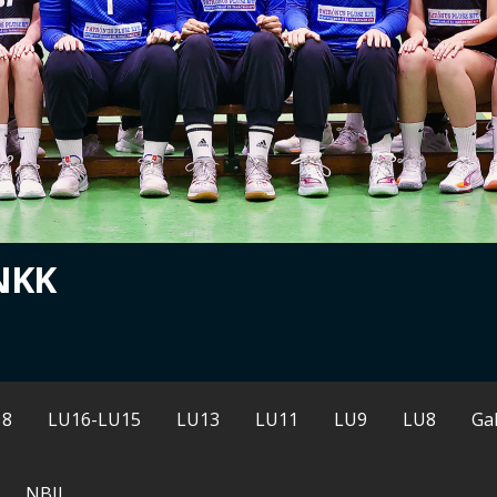
NKK
18
LU16-LU15
LU13
LU11
LU9
LU8
Gal
NBII