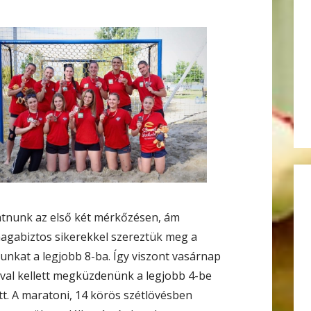
atnunk az első két mérkőzésen, ám
agabiztos sikerekkel szereztük meg a
gunkat a legjobb 8-ba. Így viszont vasárnap
ával kellett megküzdenünk a legjobb 4-be
tt. A maratoni, 14 körös szétlövésben