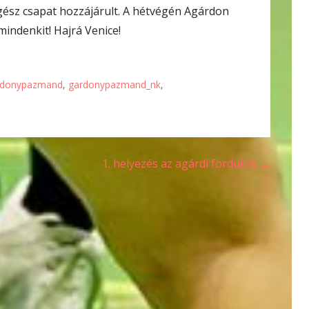
ész csapat hozzájárult. A hétvégén Agárdon
mindenkit! Hajrá Venice!
rdonypazmand
,
gardonypazmand_nk
,
1. helyezés az agárdi fordulón →