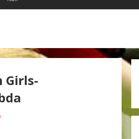
 Girls-
abda
a