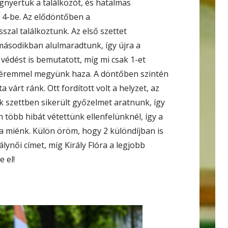
egnyertük a találkozót, és hatalmas
 4-be. Az elődöntőben a
szal találkoztunk. Az első szettet
ásodikban alulmaradtunk, így újra a
 védést is bemutatott, míg mi csak 1-et
gy éremmel megyünk haza. A döntőben szintén
 várt ránk. Ott fordított volt a helyzet, az
k szettben sikerült győzelmet aratnunk, így
 több hibát vétettünk ellenfelünknél, így a
a miénk. Külön öröm, hogy 2 különdíjban is
lynői címet, míg Király Flóra a legjobb
 el!