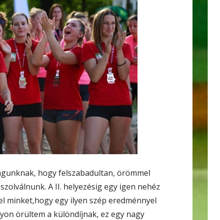
magunknak, hogy felszabadultan, örömmel
bszolválnunk. A II. helyezésig egy igen nehéz
 el minket,hogy egy ilyen szép eredménnyel
gyon örültem a különdíjnak, ez egy nagy