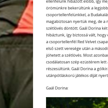
ellenfelünk hibázott előbb, így m
örömünkre bekerültünk a legjobb
csoportellenfelünkkel, a Budakalás
magabiztosan nyertük meg, de a m
szétlövés döntött. Gaál Dorina két
hibáztunk, így biztossá vált, ho
a csoportellenfél Red Velvet csapata
első szett veresége után a másodi
jöhetett a szétlövés. Most azonban
csodálatosan szép ezüstérem lett 
részesültünk. Gaál Dorina a gólkirá
utánpótláskorú játékos díját nyerte
Gaál Dorina: