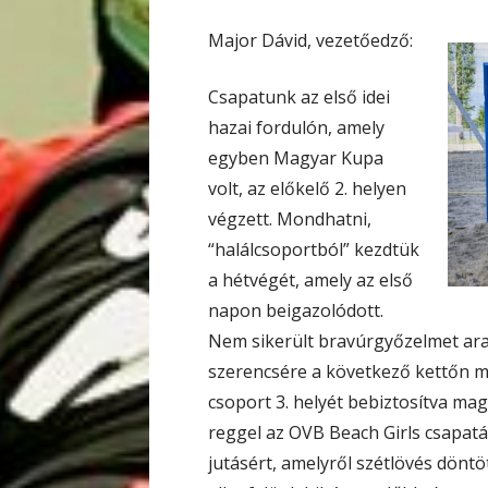
Major Dávid, vezetőedző:
Csapatunk az első idei
hazai fordulón, amely
egyben Magyar Kupa
volt, az előkelő 2. helyen
végzett. Mondhatni,
“halálcsoportból” kezdtük
a hétvégét, amely az első
napon beigazolódott.
Nem sikerült bravúrgyőzelmet ar
szerencsére a következő kettőn m
csoport 3. helyét bebiztosítva ma
reggel az OVB Beach Girls csapat
jutásért, amelyről szétlövés döntö