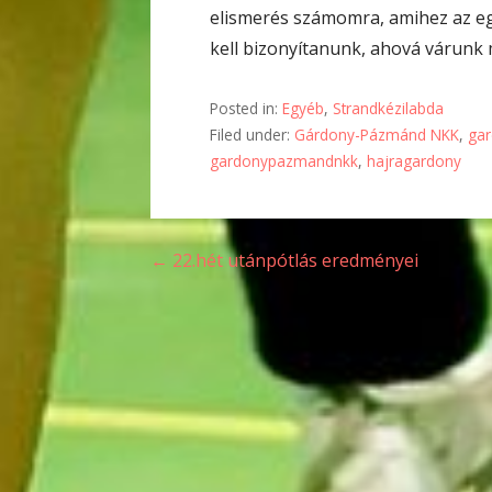
elismerés számomra, amihez az eg
kell bizonyítanunk, ahová várunk 
Posted in:
Egyéb
,
Strandkézilabda
Filed under:
Gárdony-Pázmánd NKK
,
ga
gardonypazmandnkk
,
hajragardony
Bejegyzés
← 22.hét utánpótlás eredményei
navigáció