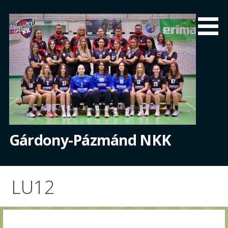
Skip
to
content
Gárdony-Pázmánd NKK
LU12