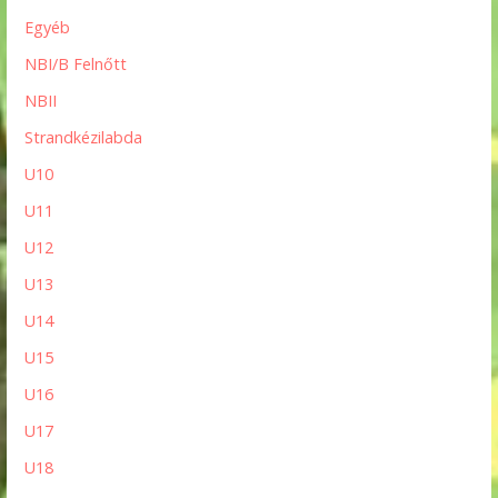
Egyéb
NBI/B Felnőtt
NBII
Strandkézilabda
U10
U11
U12
U13
U14
U15
U16
U17
U18