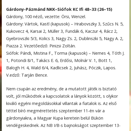
Gárdony-Pázmánd NKK–Siófok KC Ifi 48–33 (26–15)
Gárdony, 100 néző, vezette: Örsi, Wenzel.
Gárdony: Vártok, Kastl (kapusok) – Hrabovszky 3, Szűcs N. 5,
Kukovecz 4, Karsai 2, Müller 3, Fundák 6, Kaczur 4, Rácz 2,
Gyebrovszki 5/3, Kolics 3, Nagy Zs. 2, Dublinszki 5, Nagy A. 2,
Piazza 2. Vezetőedző: Pinizsi Zoltán.
Siófok: Pándi, Mistina F., Torma (kapusok) – Nemes 4, Tóth J.
1, Potondi 8/1, Takács E. 6, Erdősi, Molnár V. 1, Bott 1,
Balogh H. 4, Wald 6/4, Kadlicsek 2, Juhász, Póczik, Lapos.
V.edző: Tarján Bence.
Nem csupán az eredmény, de a mutatott játék is biztató
volt, jól működtek a kapcsolatok a lányok között, s olykor
kiváló egyéni megoldásokkal villantak a fiatalok is. Az első
téttel bíró megmérettetés szeptember 11-én vár a
gárdonyiakra, a Magyar Kupa keretein belül Bükön
vendégeskednek. Az NB I/B-s bajnokságot szeptember 13-