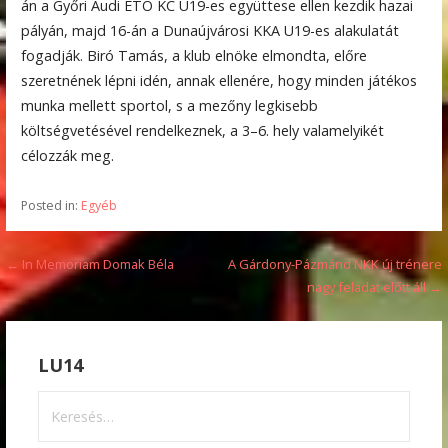
án a Győri Audi ETO KC U19-es együttese ellen kezdik hazai
pályán, majd 16-án a Dunaújvárosi KKA U19-es alakulatát
fogadják. Biró Tamás, a klub elnöke elmondta, előre
szeretnének lépni idén, annak ellenére, hogy minden játékos
munka mellett sportol, s a mezőny legkisebb
költségvetésével rendelkeznek, a 3–6. hely valamelyikét
célozzák meg.
Posted in:
Egyéb
Bejegyzés
← In Memoriam Domak Béla
A Gárdony-Pázmánd NKK új trénere
nagy feladat előtt áll →
navigáció
LU14
Keresés: