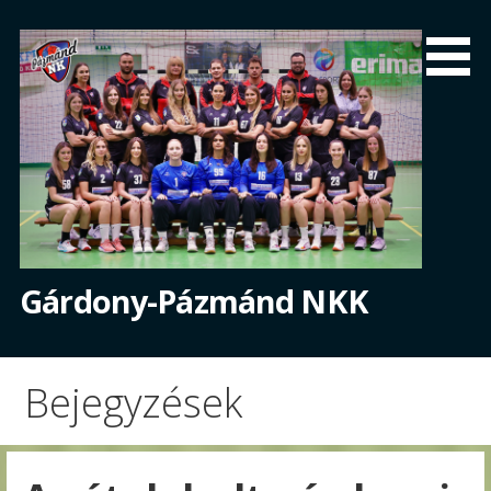
Skip
to
content
Gárdony-Pázmánd NKK
Bejegyzések