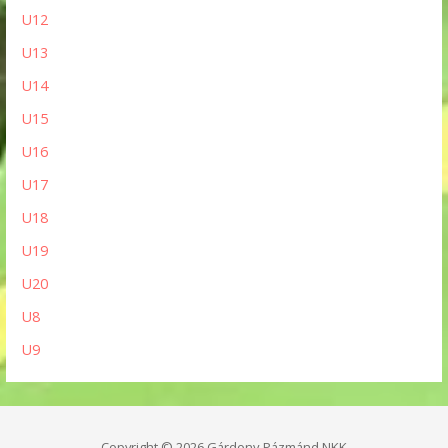
U12
U13
U14
U15
U16
U17
U18
U19
U20
U8
U9
Copyright © 2026 Gárdony-Pázmánd NKK