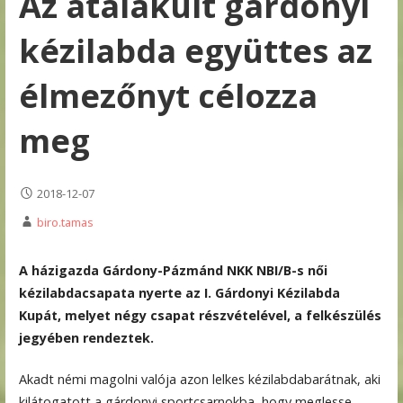
Az átalakult gárdonyi
kézilabda együttes az
élmezőnyt célozza
meg
2018-12-07
biro.tamas
A házigazda Gárdony-Pázmánd NKK NBI/B-s női
kézilabdacsapata nyerte az I. Gárdonyi Kézilabda
Kupát, melyet négy csapat részvételével, a felkészülés
jegyében rendeztek.
Akadt némi magolni valója azon lelkes kézilabdabarátnak, aki
kilátogatott a gárdonyi sportcsarnokba, hogy meglesse,