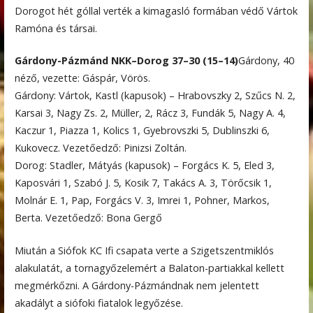
Dorogot hét góllal verték a kimagasló formában védő Vártok
Ramóna és társai.
Gárdony-Pázmánd NKK–Dorog 37–30 (15–14)
Gárdony, 40
néző, vezette: Gáspár, Vörös.
Gárdony: Vártok, Kastl (kapusok) – Hrabovszky 2, Szűcs N. 2,
Karsai 3, Nagy Zs. 2, Müller, 2, Rácz 3, Fundák 5, Nagy A. 4,
Kaczur 1, Piazza 1, Kolics 1, Gyebrovszki 5, Dublinszki 6,
Kukovecz. Vezetőedző: Pinizsi Zoltán.
Dorog: Stadler, Mátyás (kapusok) – Forgács K. 5, Eled 3,
Kaposvári 1, Szabó J. 5, Kosik 7, Takács A. 3, Törőcsik 1,
Molnár E. 1, Pap, Forgács V. 3, Imrei 1, Pohner, Markos,
Berta. Vezetőedző: Bona Gergő
Miután a Siófok KC Ifi csapata verte a Szigetszentmiklós
alakulatát, a tornagyőzelemért a Balaton-partiakkal kellett
megmérkőzni. A Gárdony-Pázmándnak nem jelentett
akadályt a siófoki fiatalok legyőzése.