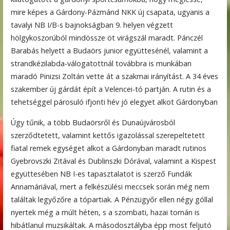
mire képes a Gárdony-Pázmánd NKK új csapata, ugyanis a
tavalyi NB I/B-s bajnokságban 9. helyen végzett
hölgykoszorúból mindössze öt virágszál maradt. Pánczél
Barabás helyett a Budaörs junior együttesénél, valamint a
strandkézilabda-válogatottnál továbbra is munkában
maradó Pinizsi Zoltán vette át a szakmai irányítást. A 34 éves
szakember új gárdát épít a Velencei-tó partján. A rutin és a
tehetséggel párosuló ifjonti hév jó elegyet alkot Gárdonyban
Úgy tűnik, a több Budaörsről és Dunaújvárosból
szerződtetett, valamint kettős igazolással szerepeltetett
fiatal remek egységet alkot a Gárdonyban maradt rutinos
Gyebrovszki Zitával és Dublinszki Dórával, valamint a Kispest
együttesében NB I-es tapasztalatot is szerző Fundák
Annamáriával, mert a felkészülési meccsek során még nem
találtak legyőzőre a tópartiak. A Pénzügyőr ellen négy góllal
nyertek még a múlt héten, s a szombati, hazai tornán is
hibátlanul muzsikáltak. A másodosztályba épp most feljutó