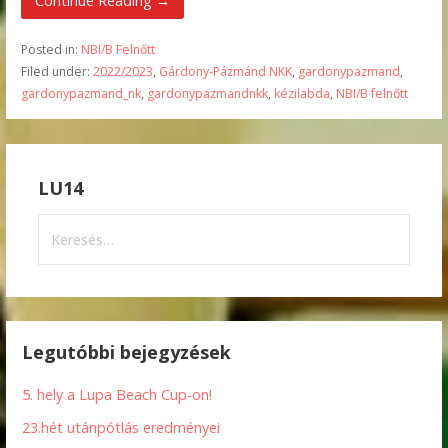
Continue Reading →
Posted in:
NBI/B Felnőtt
Filed under:
2022/2023
,
Gárdony-Pázmánd NKK
,
gardonypazmand
,
gardonypazmand_nk
,
gardonypazmandnkk
,
kézilabda
,
NBI/B felnőtt
LU14
Keresés:
Legutóbbi bejegyzések
5. hely a Lupa Beach Cup-on!
23.hét utánpótlás eredményei