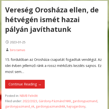
Vereség Orosháza ellen, de
hétvégén ismét hazai
pályán javíthatunk
2023-01-25
biro.tamas
15. fordulóban az Orosháza csapatát fogadtuk vendégül. Az
idei évben jellemző ránk a rossz mérkőzés kezdés sajnos. Ez
most sem…
Continue Reading →
Posted in:
NBI/B Felnőtt
Filed under:
2022/2023
,
Gárdony-Pázmánd NKK
,
gardonypazmand
,
gardonypazmand_nk
,
gardonypazmandnkk
,
hajragardony
,