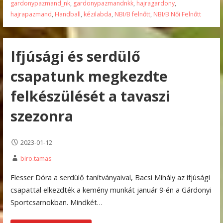
gardonypazmand_nk
,
gardonypazmandnkk
,
hajragardony
,
hajrapazmand
,
Handball
,
kézilabda
,
NBI/B felnőtt
,
NBI/B Női Felnőtt
Ifjúsági és serdülő
csapatunk megkezdte
felkészülését a tavaszi
szezonra
2023-01-12
biro.tamas
Flesser Dóra a serdülő tanítványaival, Bacsi Mihály az ifjúsági
csapattal elkezdték a kemény munkát január 9-én a Gárdonyi
Sportcsarnokban. Mindkét…