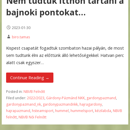
Nem tudtuk itthon tartani a
bajnoki pontokat…
2023-01-30
biro.tamas
Kispest csapatát fogadtuk szombaton hazai pályán, de most
sem tudtunk élni az előttünk álló lehetőségekkel. Hatvan perc
alatt csak egyszer…
Continue Reading →
Posted in:
NBI/B Felnőtt
Filed under:
2022/2023
,
Gárdony-Pázmánd NKK
,
gardonypazmand
,
gardonypazmand_nk
,
gardonypazmandnkk
,
hajragardony
,
hajrapazmand
,
hsteamsport
,
hummel
,
hummelsport
,
kézilabda
,
NBI/B
felnőtt
,
NBI/B Női Felnőtt