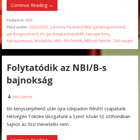
Continue Reading →
Posted in:
NBII
Filed under:
2022/2023
,
Gárdony-Pázmánd NKK
,
gardonypazmand
,
gardonypazmand_nk
,
gardonypazmandnkk
,
hajragardony
,
hajrapazmand
,
kézilabda
,
NBII - Női felnőtt
,
NBII női felnőtt - Dél-nyugat
Folytatódik az NBI/B-s
bajnokság
biro.tamas
Kis kényszerpihenő után újra színpadon felnőtt csapatunk.
Hétvégén Tökölre látogatunk a Szent István SE otthonában.
Sajnos az őszi menetelés nem…