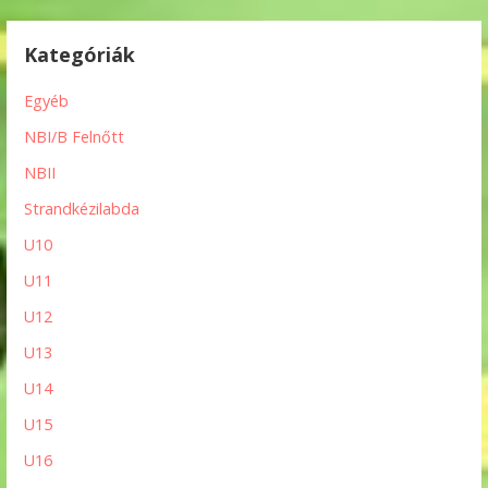
Kategóriák
Egyéb
NBI/B Felnőtt
NBII
Strandkézilabda
U10
U11
U12
U13
U14
U15
U16