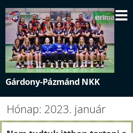
Skip
to
content
Gárdony-Pázmánd NKK
Hónap: 2023. január