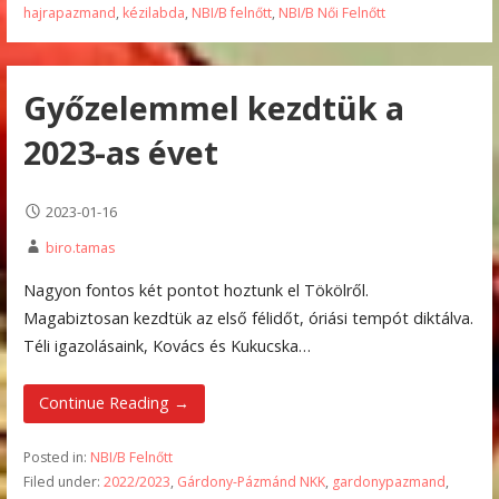
hajrapazmand
,
kézilabda
,
NBI/B felnőtt
,
NBI/B Női Felnőtt
Győzelemmel kezdtük a
2023-as évet
2023-01-16
biro.tamas
Nagyon fontos két pontot hoztunk el Tökölről.
Magabiztosan kezdtük az első félidőt, óriási tempót diktálva.
Téli igazolásaink, Kovács és Kukucska…
Continue Reading →
Posted in:
NBI/B Felnőtt
Filed under:
2022/2023
,
Gárdony-Pázmánd NKK
,
gardonypazmand
,