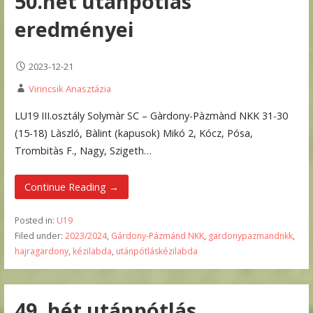
50.hét utánpótlás
eredményei
2023-12-21
Virincsik Anasztázia
LU19 III.osztály Solymàr SC – Gàrdony-Pàzmànd NKK 31-30
(15-18) Làszló, Bàlint (kapusok) Mikó 2, Kócz, Pósa,
Trombitàs F., Nagy, Szigeth…
Continue Reading →
Posted in:
U19
Filed under:
2023/2024
,
Gárdony-Pázmánd NKK
,
gardonypazmandnkk
,
hajragardony
,
kézilabda
,
utánpótláskézilabda
49. hét utánpótlás