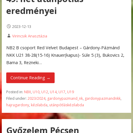
eredményei
2023-12-13
Virincsik Anasztázia
NB2 B csoport Red Velvet Budapest – Gárdony-Pázmánd
NKK U21 38-28(15-16) Knauer(kapus)- Süle 5 (3), Bukovics 2,
Barna 3, Rezneki…
Continue Reading →
Posted in:
NBII
,
U10
,
U12
,
U14
,
U17
,
U19
Filed under:
2023/2024
,
gardonypazmand_nk
,
gardonypazmandnkk
,
hajragardony
,
kézilabda
,
utánpótláskézilabda
Győzelem Pécsen