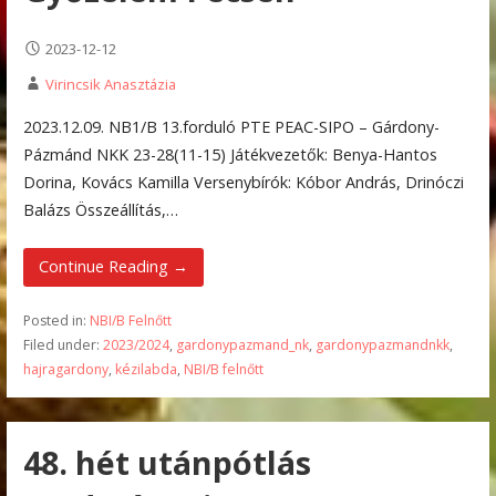
2023-12-12
Virincsik Anasztázia
2023.12.09. NB1/B 13.forduló PTE PEAC-SIPO – Gárdony-
Pázmánd NKK 23-28(11-15) Játékvezetők: Benya-Hantos
Dorina, Kovács Kamilla Versenybírók: Kóbor András, Drinóczi
Balázs Összeállítás,…
Continue Reading →
Posted in:
NBI/B Felnőtt
Filed under:
2023/2024
,
gardonypazmand_nk
,
gardonypazmandnkk
,
hajragardony
,
kézilabda
,
NBI/B felnőtt
48. hét utánpótlás