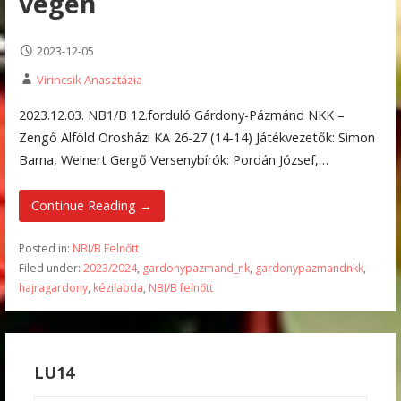
végén
2023-12-05
Virincsik Anasztázia
2023.12.03. NB1/B 12.forduló Gárdony-Pázmánd NKK –
Zengő Alföld Orosházi KA 26-27 (14-14) Játékvezetők: Simon
Barna, Weinert Gergő Versenybírók: Pordán József,…
Continue Reading →
Posted in:
NBI/B Felnőtt
Filed under:
2023/2024
,
gardonypazmand_nk
,
gardonypazmandnkk
,
hajragardony
,
kézilabda
,
NBI/B felnőtt
LU14