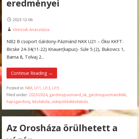
eredményei
2023-12-06
Virincsik Anasztázia
NB2 B csoport Gárdony-Pázmánd NKK U21 – Óksi KKFT-
Bicske 24-34(11-22) Knauer(kapus)- Süle 5 (2), Bukovics 1,
Barna 8, Tolvaj 2…
Continue Reading →
Posted in:
NBII
,
U11
,
U13
,
U15
Filed under:
2023/2024
,
gardonypazmand_nk
,
gardonypazmandnkk
,
hajragardony
,
kézilabda
,
utánpótláskézilabda
Az Orosháza örülhetett a