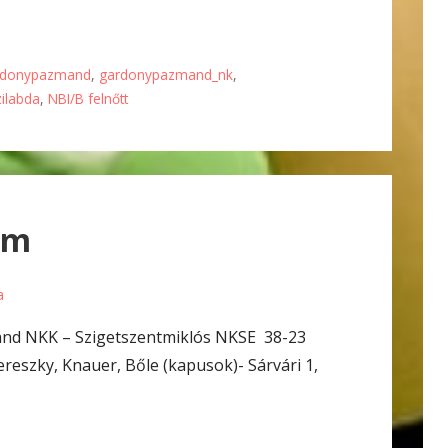
rdonypazmand
,
gardonypazmand_nk
,
zilabda
,
NBI/B felnőtt
em
a
nd NKK – Szigetszentmiklós NKSE 38-23
Vereszky, Knauer, Bőle (kapusok)- Sárvári 1,