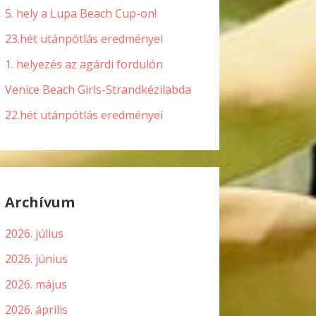
5. hely a Lupa Beach Cup-on!
23.hét utánpótlás eredményei
1. helyezés az agárdi fordulón
Venice Beach Girls-Strandkézilabda
22.hét utánpótlás eredményei
Archívum
2026. július
2026. június
2026. május
2026. április