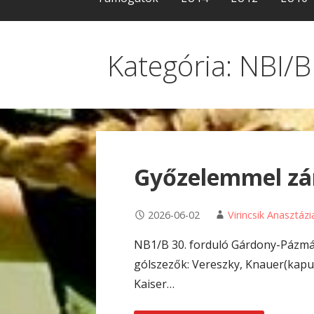
Kategória: NBI/B
Győzelemmel zár
2026-06-02
Virincsik Anasztázi
NB1/B 30. forduló Gárdony-Pázmá
gólszezők: Vereszky, Knauer(kapuso
Kaiser…