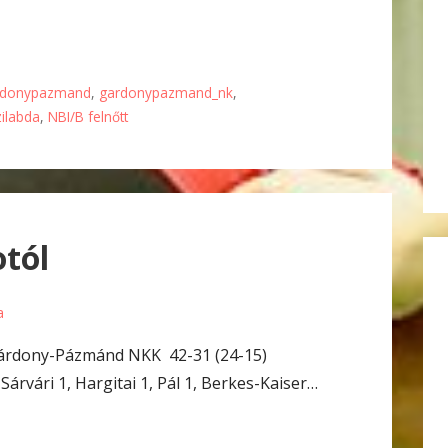
rdonypazmand
,
gardonypazmand_nk
,
zilabda
,
NBI/B felnőtt
tól
a
Gárdony-Pázmánd NKK 42-31 (24-15)
árvári 1, Hargitai 1, Pál 1, Berkes-Kaiser…