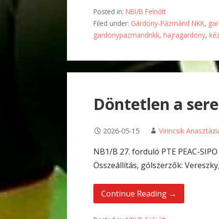
Posted in:
NBI/B Felnőtt
Filed under:
Gárdony-Pázmánd NKK
,
ga
gardonypazmandnkk
,
hajragardony
,
ké
Döntetlen a sere
2026-05-15
Virincsik Anasztázi
NB1/B 27. forduló PTE PEAC-SIPO
Összeállítás, gólszerzők: Vereszky,
Continue Reading →