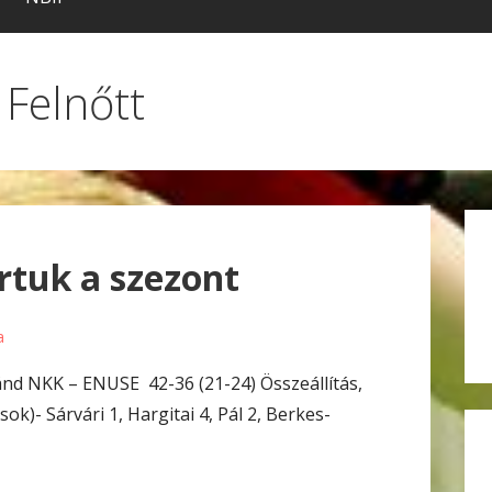
 Felnőtt
tuk a szezont
a
nd NKK – ENUSE 42-36 (21-24) Összeállítás,
k)- Sárvári 1, Hargitai 4, Pál 2, Berkes-