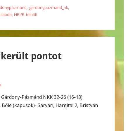
rdonypazmand
,
gardonypazmand_nk
,
zilabda
,
NBI/B felnőtt
ikerült pontot
a
 – Gárdony-Pázmánd NKK 32-26 (16-13)
 Bőle (kapusok)- Sárvári, Hargitai 2, Bristyán