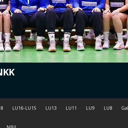
NKK
18
LU16-LU15
LU13
LU11
LU9
LU8
Gal
NBII