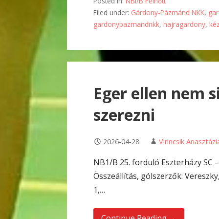
Posted in:
NBI/B Felnőtt
Filed under:
Gárdony-Pázmánd NKK
,
ga
gardonypazmandnkk
,
hajragardony
,
ké
Eger ellen nem s
szerezni
2026-04-28
Virincsik Anasztázi
NB1/B 25. forduló Eszterházy SC
Összeállítás, gólszerzők: Vereszky,
1,…
Continue Reading →