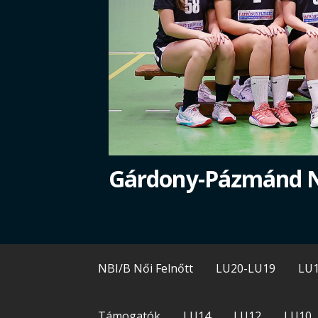
Gárdony-Pázmánd 
NBI/B Női Felnőtt
LU20-LU19
LU
Támogatók
LU14
LU12
LU10