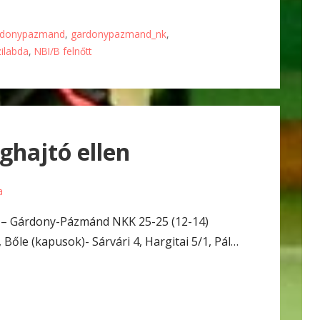
rdonypazmand
,
gardonypazmand_nk
,
zilabda
,
NBI/B felnőtt
ghajtó ellen
a
 – Gárdony-Pázmánd NKK 25-25 (12-14)
 Bőle (kapusok)- Sárvári 4, Hargitai 5/1, Pál…