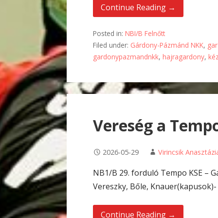
Continue Reading →
Posted in:
NBI/B Felnőtt
Filed under:
Gárdony-Pázmánd NKK
,
ga
gardonypazmandnkk
,
hajragardony
,
ké
Vereség a Tempo
2026-05-29
Virincsik Anasztázi
NB1/B 29. forduló Tempo KSE – 
Vereszky, Bőle, Knauer(kapusok)- S
Continue Reading →