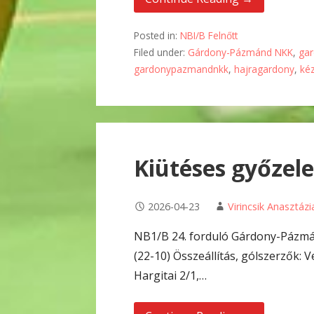
Posted in:
NBI/B Felnőtt
Filed under:
Gárdony-Pázmánd NKK
,
ga
gardonypazmandnkk
,
hajragardony
,
ké
Kiütéses győzel
2026-04-23
Virincsik Anasztázi
NB1/B 24. forduló Gárdony-Pázmá
(22-10) Összeállítás, gólszerzők: 
Hargitai 2/1,…