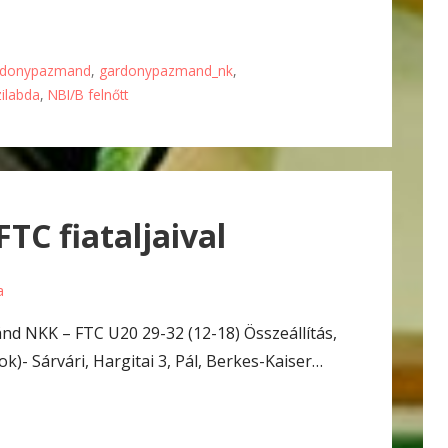
rdonypazmand
,
gardonypazmand_nk
,
zilabda
,
NBI/B felnőtt
TC fiataljaival
a
d NKK – FTC U20 29-32 (12-18) Összeállítás,
k)- Sárvári, Hargitai 3, Pál, Berkes-Kaiser…