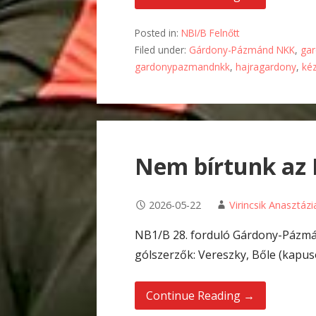
Posted in:
NBI/B Felnőtt
Filed under:
Gárdony-Pázmánd NKK
,
ga
gardonypazmandnkk
,
hajragardony
,
ké
Nem bírtunk az F
2026-05-22
Virincsik Anasztázi
NB1/B 28. forduló Gárdony-Pázmán
gólszerzők: Vereszky, Bőle (kapuso
Continue Reading →