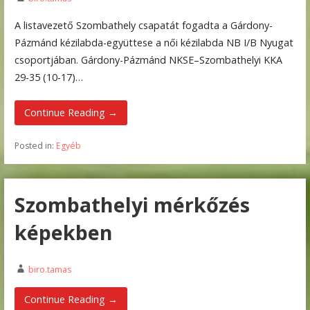
A listavezető Szombathely csapatát fogadta a Gárdony-
Pázmánd kézilabda-együttese a női kézilabda NB I/B Nyugat
csoportjában. Gárdony-Pázmánd NKSE–Szombathelyi KKA
29-35 (10-17)…
Continue Reading →
Posted in:
Egyéb
Szombathelyi mérkőzés
képekben
biro.tamas
Continue Reading →