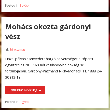
Posted in:
Egyéb
Mohács okozta gárdonyi
vész
biro.tamas
Hazai pályán szenvedett hatgólos vereséget a tóparti
együttes az NB I/B-s női kézilabda-bajnokság 16.
fordulójában. Gárdony-Pázmánd NKK–Mohácsi TE 1888 24-
30 (13-19)…
Continue Reading →
Posted in:
Egyéb