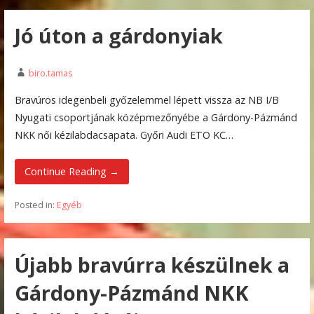
Jó úton a gárdonyiak
biro.tamas
Bravúros idegenbeli győzelemmel lépett vissza az NB I/B
Nyugati csoportjának középmezőnyébe a Gárdony-Pázmánd
NKK női kézilabdacsapata. Győri Audi ETO KC…
Continue Reading →
Posted in:
Egyéb
Újabb bravúrra készülnek a
Gárdony-Pázmánd NKK