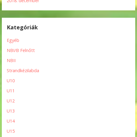
2018. december
Kategóriák
Egyéb
NBI/B Felnőtt
NBII
Strandkézilabda
U10
U11
U12
U13
U14
U15