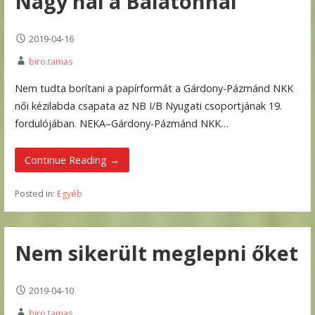
Nagy hal a Balatonnál
2019-04-16
biro.tamas
Nem tudta borítani a papírformát a Gárdony-Pázmánd NKK
női kézilabda csapata az NB I/B Nyugati csoportjának 19.
fordulójában. NEKA–Gárdony-Pázmánd NKK…
Continue Reading →
Posted in:
Egyéb
Nem sikerült meglepni őket
2019-04-10
biro.tamas