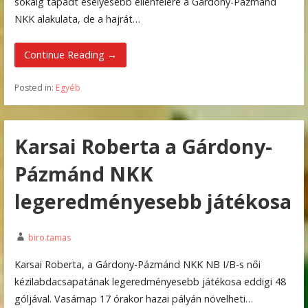
sokáig tapadt esélyesebb ellenfelére a Gárdony-Pázmánd
NKK alakulata, de a hajrát…
Continue Reading →
Posted in:
Egyéb
Karsai Roberta a Gárdony-
Pázmánd NKK
legeredményesebb játékosa
biro.tamas
Karsai Roberta, a Gárdony-Pázmánd NKK NB I/B-s női
kézilabdacsapatának legeredményesebb játékosa eddigi 48
góljával. Vasárnap 17 órakor hazai pályán növelheti…