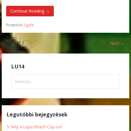
Continue Reading →
Posted in:
Egyéb
Bejegyzés
Page 1 of 2
Next →
navigation
LU14
Keresés:
Legutóbbi bejegyzések
5. hely a Lupa Beach Cup-on!