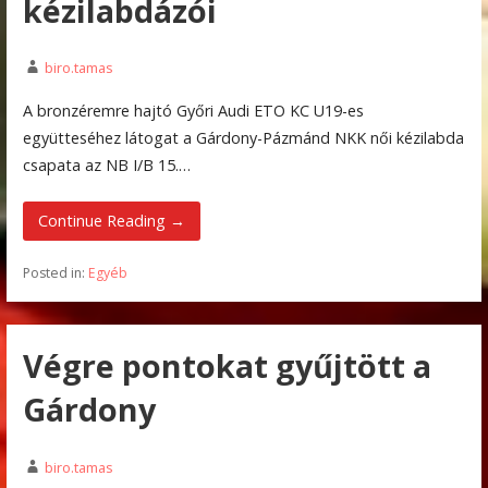
kézilabdázói
biro.tamas
A bronzéremre hajtó Győri Audi ETO KC U19-es
együtteséhez látogat a Gárdony-Pázmánd NKK női kézilabda
csapata az NB I/B 15.…
Continue Reading →
Posted in:
Egyéb
Végre pontokat gyűjtött a
Gárdony
biro.tamas