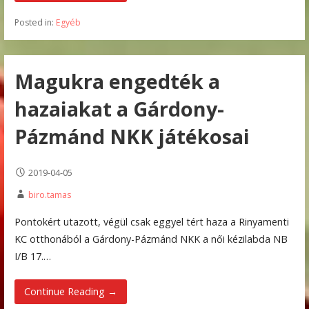
Posted in:
Egyéb
Magukra engedték a
hazaiakat a Gárdony-
Pázmánd NKK játékosai
2019-04-05
biro.tamas
Pontokért utazott, végül csak eggyel tért haza a Rinyamenti
KC otthonából a Gárdony-Pázmánd NKK a női kézilabda NB
I/B 17.…
Continue Reading →