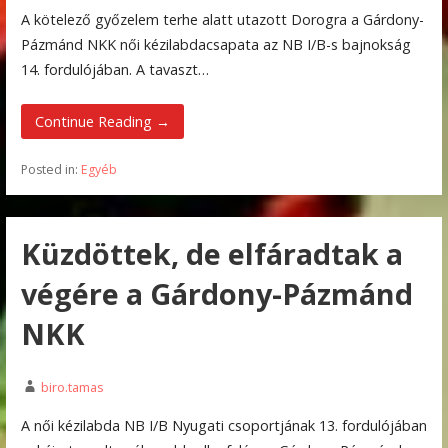
A kötelező győzelem terhe alatt utazott Dorogra a Gárdony-
Pázmánd NKK női kézilabdacsapata az NB I/B-s bajnokság
14. fordulójában. A tavaszt…
Continue Reading →
Posted in:
Egyéb
Küzdöttek, de elfáradtak a
végére a Gárdony-Pázmánd
NKK
biro.tamas
A női kézilabda NB I/B Nyugati csoportjának 13. fordulójában