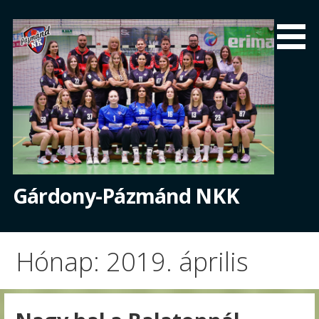
Skip
to
content
Gárdony-Pázmánd NKK
Hónap: 2019. április