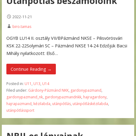
Utánpótlás beszámolóink
2022-11-21
biro.tamas
OGYB LU14 II. osztály VII/BPázmánd NKSE – Pilisvörösvári
KSK 22-22Solymári SC – Pázmánd NKSE 14-24 Edzőjük Bacsi
Mihály nyilatkozott: Első…
Continue Reading →
Posted in:
U11
,
U13
,
U14
Filed under:
Gárdony-Pázmánd NKK
,
gardonypazmand
,
gardonypazmand_nk
,
gardonypazmandnkk
,
hajragardony
,
hajrapazmand
,
kézilabda
,
utánpótlás
,
utánpótláskézilabda
,
utánpótlássport
NBII-es lányainak