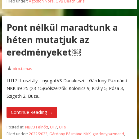
Filed under:
Ágoston Nóra
,
OVB Beach Girls
Pont nélkül maradtunk a
héten mutatjuk az
eredményeket￼
biro.tamas
LU17 II. osztály – nyugatVS Dunakeszi – Gárdony-Pázmánd
NKK 39-25 (23-15)Gólszerzők: Kolonics 9, Király 5, Pósa 3,
Szigeth 2, Buza…
Continue Reading →
Posted in:
NBI/B Felnőtt
,
U17
,
U19
Filed under:
2022/2023
,
Gárdony-Pázmánd NKK
,
gardonypazmand
,