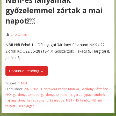
győzelemmel zártak a mai
napot￼
biro.tamas
NBII Női Felnőtt – Dél-nyugatGárdony-Pázmánd NKK U22 –
Siófok KC U22 35-28 (18-17) Gólszerzők: Takács 9, Hargitai 8,
Juhász 5,…
Continue Reading →
Posted in:
NBII
Filed under:
2022/2023
,
Dabrowski-Pados Mónika
,
Gárdony-Pázmánd
NKK
,
gardonypazmand
,
gardonypazmand_nk
,
gardonypazmandnkk
,
hajragardony
,
hajrapazmand
,
kézilabda
,
NBII - Női felnőtt
,
NBII női
felnőtt - Dél-nyugat