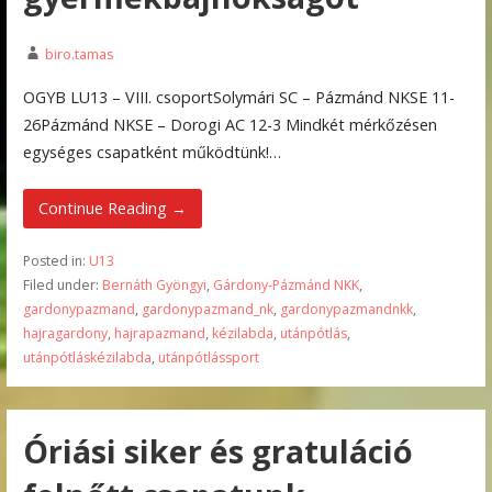
biro.tamas
OGYB LU13 – VIII. csoportSolymári SC – Pázmánd NKSE 11-
26Pázmánd NKSE – Dorogi AC 12-3 Mindkét mérkőzésen
egységes csapatként működtünk!…
Continue Reading →
Posted in:
U13
Filed under:
Bernáth Gyöngyi
,
Gárdony-Pázmánd NKK
,
gardonypazmand
,
gardonypazmand_nk
,
gardonypazmandnkk
,
hajragardony
,
hajrapazmand
,
kézilabda
,
utánpótlás
,
utánpótláskézilabda
,
utánpótlássport
Óriási siker és gratuláció