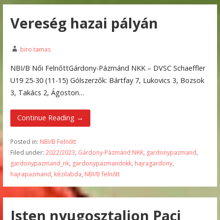
Vereség hazai pályán
biro.tamas
NBI/B Női FelnőttGárdony-Pázmánd NKK – DVSC Schaeffler
U19 25-30 (11-15) Gólszerzők: Bártfay 7, Lukovics 3, Bozsok
3, Takács 2, Ágoston…
Continue Reading →
Posted in:
NBI/B Felnőtt
Filed under:
2022/2023
,
Gárdony-Pázmánd NKK
,
gardonypazmand
,
gardonypazmand_nk
,
gardonypazmandnkk
,
hajragardony
,
hajrapazmand
,
kézilabda
,
NBI/B felnőtt
Isten nyugosztaljon Paci