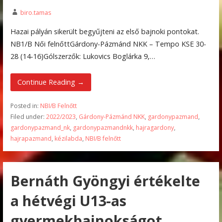
biro.tamas
Hazai pályán sikerült begyűjteni az első bajnoki pontokat.
NB1/B Női felnőttGárdony-Pázmánd NKK – Tempo KSE 30-
28 (14-16)Gólszerzők: Lukovics Boglárka 9,…
Continue Reading →
Posted in:
NBI/B Felnőtt
Filed under:
2022/2023
,
Gárdony-Pázmánd NKK
,
gardonypazmand
,
gardonypazmand_nk
,
gardonypazmandnkk
,
hajragardony
,
hajrapazmand
,
kézilabda
,
NBI/B felnőtt
Bernáth Gyöngyi értékelte
a hétvégi U13-as
gyermekbajnokságot