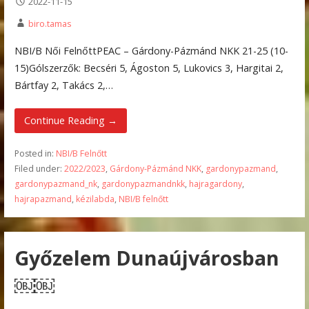
2022-11-15
biro.tamas
NBI/B Női FelnőttPEAC – Gárdony-Pázmánd NKK 21-25 (10-
15)Gólszerzők: Becséri 5, Ágoston 5, Lukovics 3, Hargitai 2,
Bártfay 2, Takács 2,…
Continue Reading →
Posted in:
NBI/B Felnőtt
Filed under:
2022/2023
,
Gárdony-Pázmánd NKK
,
gardonypazmand
,
gardonypazmand_nk
,
gardonypazmandnkk
,
hajragardony
,
hajrapazmand
,
kézilabda
,
NBI/B felnőtt
Győzelem Dunaújvárosban
￼￼