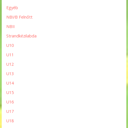
Egyéb
NBI/B Felnőtt
NBII
Strandkézilabda
U10
U11
U12
U13
U14
U15
U16
U17
U18