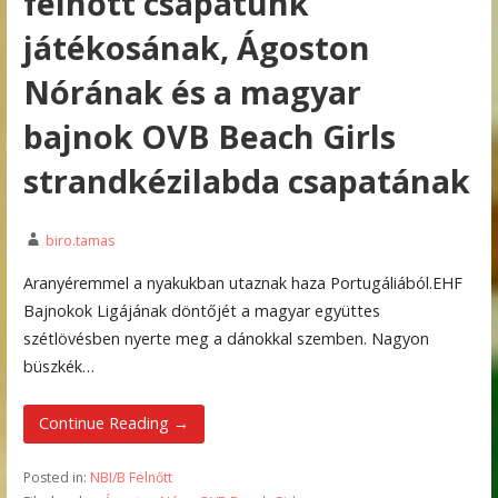
felnőtt csapatunk
játékosának, Ágoston
Nórának és a magyar
bajnok OVB Beach Girls
strandkézilabda csapatának
biro.tamas
Aranyéremmel a nyakukban utaznak haza Portugáliából.EHF
Bajnokok Ligájának döntőjét a magyar együttes
szétlövésben nyerte meg a dánokkal szemben. Nagyon
büszkék…
Continue Reading →
Posted in:
NBI/B Felnőtt