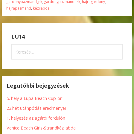
gardonypazmand_nk
,
gardonypazmandnkk
,
hajragardony
,
hajrapazmand
,
kézilabda
LU14
Keresés:
Legutóbbi bejegyzések
5. hely a Lupa Beach Cup-on!
23.hét utánpótlás eredményei
1. helyezés az agárdi fordulón
Venice Beach Girls-Strandkézilabda