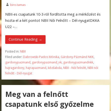
biro.tamas
NBII-es csapatunk 10-3-ról fordította meg a mérkőzést és
hozta el a két pontot NBII Női Felnőtt – Dél-nyugatDKKA
U22 –…
Continue Reading →
Posted in:
NBII
Filed under:
Dabrowski-Pados Mónika
,
Gárdony-Pázmánd NKK
,
gardonypazmand
,
gardonypazmand_nk
,
gardonypazmandnkk
,
hajragardony
,
hajrapazmand
,
kézilabda
,
NBII - Női felnőtt
,
NBII női
felnőtt - Dél-nyugat
Meg van a felnőtt
csapatunk első győzelme