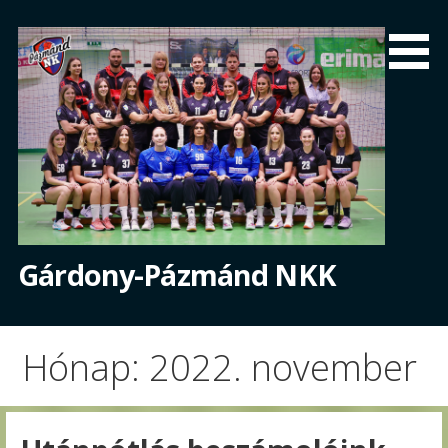
Skip
to
content
Gárdony-Pázmánd NKK
Hónap: 2022. november