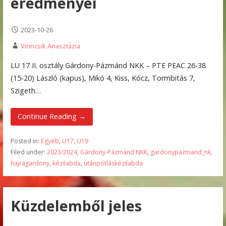
eredményei
2023-10-26
Virincsik Anasztázia
LU 17 II. osztály Gárdony-Pázmánd NKK – PTE PEAC 26-38
(15-20) László (kapus), Mikó 4, Kiss, Kócz, Tormbitás 7,
Szigeth…
Continue Reading →
Posted in:
Egyéb
,
U17
,
U19
Filed under:
2023/2024
,
Gárdony-Pázmánd NKK
,
gardonypazmand_nk
,
hajragardony
,
kézilabda
,
utánpótláskézilabda
Küzdelemből jeles