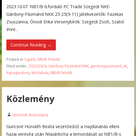
2023.10.07. NB1/B 6.forduló PC Trade Szegedi NKE-
Gárdony-Pázmánd NKK 25-25(9-11) Játékvezetők: Fazekas
Zsuszanna, Ónodi Erika Versenybírók: Szegedi Zsolt, Szabó
Imre…
Continue Reading →
Posted in:
Egyéb
,
NBI/B Felnőtt
Filed under:
2023/2024
,
Gárdony-Pázmánd NKK
,
gardonypazmand_nk
,
hajragardony
,
kézilabda
,
NBI/B felnőtt
Közlemény
Virincsik Anasztázia
Guricsné Horváth Beáta vezetőedző a Hajdúnánás elleni
hazai vereség után felajánlotta a lemondását az NB1/B-s