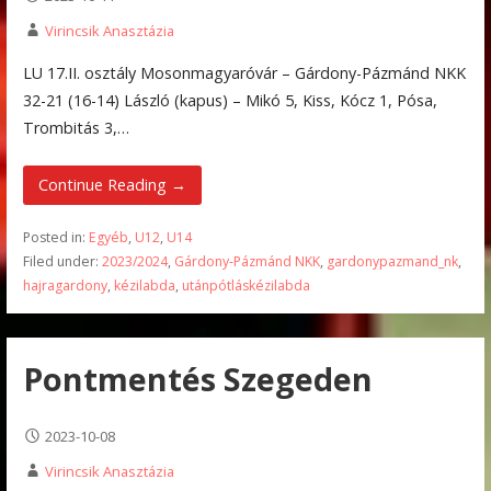
Virincsik Anasztázia
LU 17.II. osztály Mosonmagyaróvár – Gárdony-Pázmánd NKK
32-21 (16-14) László (kapus) – Mikó 5, Kiss, Kócz 1, Pósa,
Trombitás 3,…
Continue Reading →
Posted in:
Egyéb
,
U12
,
U14
Filed under:
2023/2024
,
Gárdony-Pázmánd NKK
,
gardonypazmand_nk
,
hajragardony
,
kézilabda
,
utánpótláskézilabda
Pontmentés Szegeden
2023-10-08
Virincsik Anasztázia