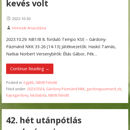
kevés volt
2023-10-30
Virincsik Anasztázia
2023.10.29. NB1/B 8. forduló Tempo KSE – Gárdony-
Pázmánd NKK 33-26 (14-13) Játékvezetők: Haskó Tamás,
Natkai Norbert Versenybírók: Éliás Gábor, Pék…
Continue Reading →
Posted in:
Egyéb
,
NBI/B Felnőtt
Filed under:
2023/2024
,
Gárdony-Pázmánd NKK
,
gardonypazmand_nk
,
hajragardony
,
kézilabda
,
NBI/B felnőtt
42. hét utánpótlás