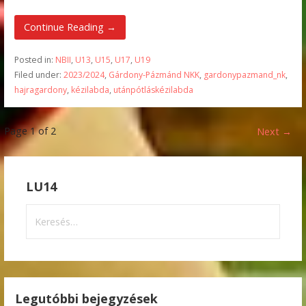
Continue Reading →
Posted in:
NBII
,
U13
,
U15
,
U17
,
U19
Filed under:
2023/2024
,
Gárdony-Pázmánd NKK
,
gardonypazmand_nk
,
hajragardony
,
kézilabda
,
utánpótláskézilabda
Bejegyzés
Page 1 of 2
Next →
navigation
LU14
Keresés:
Legutóbbi bejegyzések