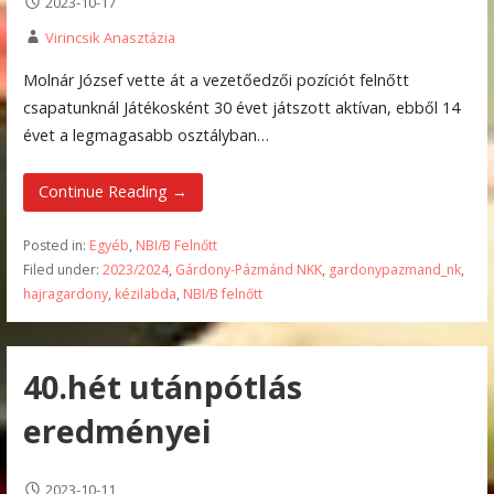
2023-10-17
Virincsik Anasztázia
Molnár József vette át a vezetőedzői pozíciót felnőtt
csapatunknál Játékosként 30 évet játszott aktívan, ebből 14
évet a legmagasabb osztályban…
Continue Reading →
Posted in:
Egyéb
,
NBI/B Felnőtt
Filed under:
2023/2024
,
Gárdony-Pázmánd NKK
,
gardonypazmand_nk
,
hajragardony
,
kézilabda
,
NBI/B felnőtt
40.hét utánpótlás
eredményei
2023-10-11