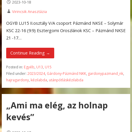
2023-10-18
Virincsik Anasztázia
OGYB LU15 II.osztály V/A csoport Pázmánd NKSE – Solymár
KSC 22-16 (9:9) Esztergomi Oroszlánok KSC – Pázmánd NKSE
21 -17…
Continue Reading →
Posted in:
Egyéb
,
U13
,
U15
Filed under:
2023/2024
,
Gárdony-Pázmánd NKK
,
gardonypazmand_nk
,
hajragardony
,
kézilabda
,
utánpótláskézilabda
„Ami ma elég, az holnap
kevés”