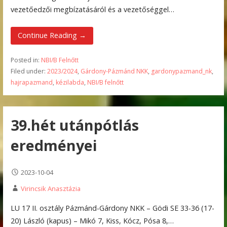
vezetőedzői megbízatásáról és a vezetőséggel…
Continue Reading →
Posted in:
NBI/B Felnőtt
Filed under:
2023/2024
,
Gárdony-Pázmánd NKK
,
gardonypazmand_nk
,
hajrapazmand
,
kézilabda
,
NBI/B felnőtt
39.hét utánpótlás
eredményei
2023-10-04
Virincsik Anasztázia
LU 17 II. osztály Pázmánd-Gárdony NKK – Gödi SE 33-36 (17-
20) László (kapus) – Mikó 7, Kiss, Kócz, Pósa 8,…