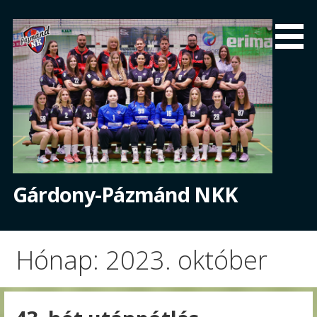
Skip
to
content
Gárdony-Pázmánd NKK
Hónap: 2023. október