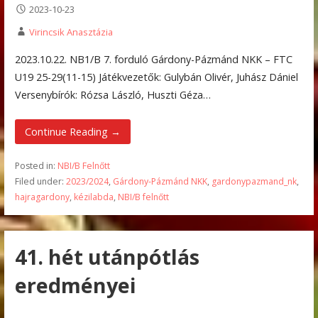
2023-10-23
Virincsik Anasztázia
2023.10.22. NB1/B 7. forduló Gárdony-Pázmánd NKK – FTC
U19 25-29(11-15) Játékvezetők: Gulybán Olivér, Juhász Dániel
Versenybírók: Rózsa László, Huszti Géza…
Continue Reading →
Posted in:
NBI/B Felnőtt
Filed under:
2023/2024
,
Gárdony-Pázmánd NKK
,
gardonypazmand_nk
,
hajragardony
,
kézilabda
,
NBI/B felnőtt
41. hét utánpótlás
eredményei