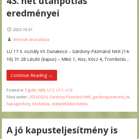
43. hét utánpótlás
eredményei
2023-10-31
Virincsik Anasztázia
LU 17 II. osztály VS Dunakeszi – Gárdony-Pázmánd NKK (14-
16) 31-28 László (kapus) – Mikó 1, Kiss, Kócz 4, Trombitás…
Continue Reading →
Posted in:
Egyéb
,
NBII
,
U13
,
U17
,
U19
Filed under:
2023/2024
,
Gárdony-Pázmánd NKK
,
gardonypazmand_nk
,
hajragardony
,
kézilabda
,
utánpótláskézilabda
A jó kapusteljesítmény is