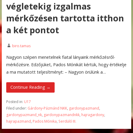
végletekig izgalmas
mérkőzésen tartotta itthon
a két pontot
biro.tamas
Nagyon szépen menetelnek fiatal lányaink mérkőzésről-
mérkőzésre. Edzőjüket, Pados Mónikát kértük, hogy értékelje
a ma mutatott teljesítményt: – Nagyon örülünk a…
Continue Reading →
Posted in:
U17
Filed under:
Gárdony-Pázmánd NKK
,
gardonypazmand
,
gardonypazmand_nk
,
gardonypazmandnkk
,
hajragardony
,
hajrapazmand
,
Pados Mónika
,
Serdülő III.