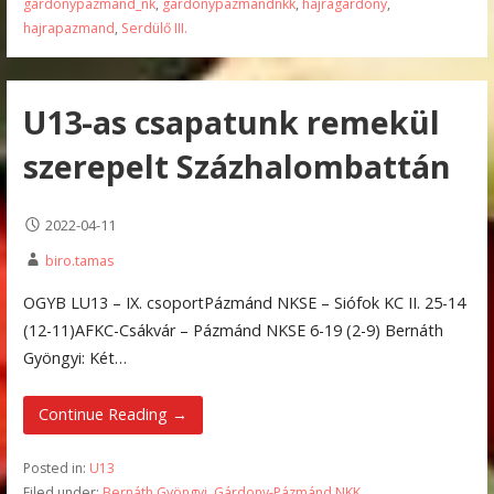
gardonypazmand_nk
,
gardonypazmandnkk
,
hajragardony
,
hajrapazmand
,
Serdülő III.
U13-as csapatunk remekül
szerepelt Százhalombattán
2022-04-11
biro.tamas
OGYB LU13 – IX. csoportPázmánd NKSE – Siófok KC II. 25-14
(12-11)AFKC-Csákvár – Pázmánd NKSE 6-19 (2-9) Bernáth
Gyöngyi: Két…
Continue Reading →
Posted in:
U13
Filed under:
Bernáth Gyöngyi
,
Gárdony-Pázmánd NKK
,