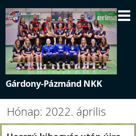
Skip
to
content
Gárdony-Pázmánd NKK
Hónap: 2022. április