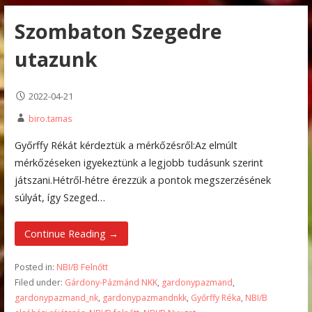
Szombaton Szegedre
utazunk
2022-04-21
biro.tamas
Győrffy Rékát kérdeztük a mérkőzésről:Az elmúlt
mérkőzéseken igyekeztünk a legjobb tudásunk szerint
játszani.Hétről-hétre érezzük a pontok megszerzésének
súlyát, így Szeged…
Continue Reading →
Posted in:
NBI/B Felnőtt
Filed under:
Gárdony-Pázmánd NKK
,
gardonypazmand
,
gardonypazmand_nk
,
gardonypazmandnkk
,
Győrffy Réka
,
NBI/B