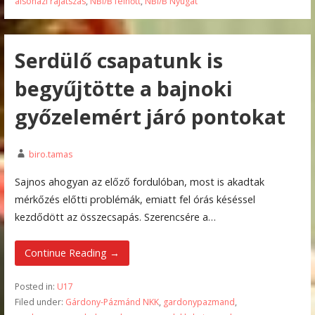
alsóházi rájátszás
,
NBI/B felnőtt
,
NBI/B Nyugat
Serdülő csapatunk is
begyűjtötte a bajnoki
győzelemért járó pontokat
biro.tamas
Sajnos ahogyan az előző fordulóban, most is akadtak
mérkőzés előtti problémák, emiatt fel órás késéssel
kezdődött az összecsapás. Szerencsére a…
Continue Reading →
Posted in:
U17
Filed under:
Gárdony-Pázmánd NKK
,
gardonypazmand
,