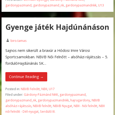
gardonypazmand
,
gardonypazmand_nk
,
gardonypazmandnkk
,
U13
Gyenge játék Hajdúnánáson
biro.tamas
Sajnos nem sikerült a bravúr a Hódosi Imre Városi
Sportcsarnokban. NBI/B Női Felnőtt – alsóházi rájátszás – 5.
fordulóHajdúnánás SK…
Continue Reading →
Posted in:
NBI/B Felnőtt
,
NBII
,
U17
Filed under:
Gárdony-Pázmánd NKK
,
gardonypazmand
,
gardonypazmand_nk
,
gardonypazmandnkk
,
hajragardony
,
NBI/B
alsóházi rájátszás
,
NBI/B felnőtt
,
NBI/B Nyugat
,
NBII - Női felnőtt
,
NBII
női felnőtt - Dél-nyugat
,
Serdülő III.