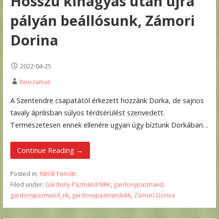
Hosszú kihagyás után újra
pályán beállósunk, Zámori
Dorina
2022-04-25
biro.tamas
A Szentendre csapatától érkezett hozzánk Dorka, de sajnos
tavaly áprilisban súlyos térdsérülést szenvedett.
Természetesen ennek ellenére ugyan úgy bíztunk Dorkában…
Continue Reading →
Posted in:
NBI/B Felnőtt
Filed under:
Gárdony-Pázmánd NKK
,
gardonypazmand
,
gardonypazmand_nk
,
gardonypazmandnkk
,
Zámori Dorina