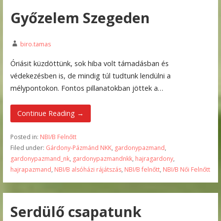
Győzelem Szegeden
biro.tamas
Óriásit küzdöttünk, sok hiba volt támadásban és
védekezésben is, de mindig túl tudtunk lendülni a
mélypontokon. Fontos pillanatokban jöttek a…
Continue Reading →
Posted in:
NBI/B Felnőtt
Filed under:
Gárdony-Pázmánd NKK
,
gardonypazmand
,
gardonypazmand_nk
,
gardonypazmandnkk
,
hajragardony
,
hajrapazmand
,
NBI/B alsóházi rájátszás
,
NBI/B felnőtt
,
NBI/B Női Felnőtt
Serdülő csapatunk