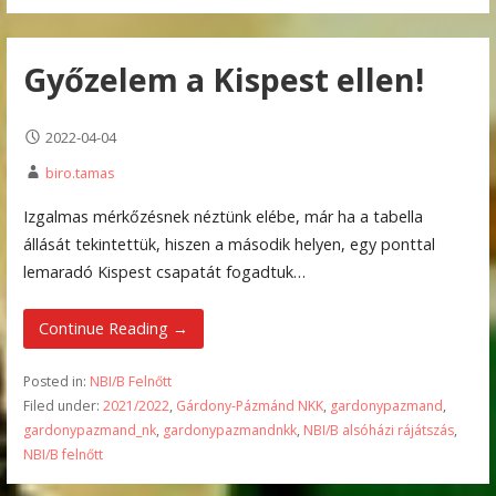
Győzelem a Kispest ellen!
2022-04-04
biro.tamas
Izgalmas mérkőzésnek néztünk elébe, már ha a tabella
állását tekintettük, hiszen a második helyen, egy ponttal
lemaradó Kispest csapatát fogadtuk…
Continue Reading →
Posted in:
NBI/B Felnőtt
Filed under:
2021/2022
,
Gárdony-Pázmánd NKK
,
gardonypazmand
,
gardonypazmand_nk
,
gardonypazmandnkk
,
NBI/B alsóházi rájátszás
,
NBI/B felnőtt