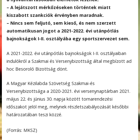
– A lejátszott mérkőzéseken történtek miatt
kiszabott szankciók érvényben maradnak.
– Nincs sem feljutó, sem kieső, és nem szerzett
automatikusan jogot a 2021-2022. évi utánpótlás
bajnokságok I-II. osztályába egy sportszervezet sem.
A 2021-2022. évi utánpótlás bajnokságok I-II. osztályaiban
indulókról a Szakmai és Versenybizottság által megbízott ad
hoc Besoroló Bizottság dönt.
A Magyar Kézilabda Szövetség Szakmai-és
Versenybizottsága a 2020-2021. évi versenynaptárban 2021.
május 22. és június 30. napja között tornarendezési
időszakot jelöl meg, melynek részletszabályozását későbbi
határozatában teszi közzé.
(Forrás: MKSZ)