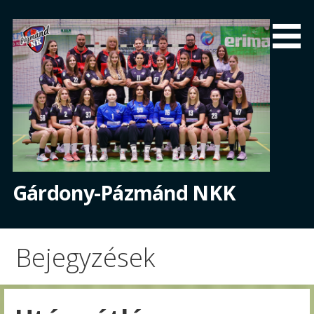
Skip
to
content
Gárdony-Pázmánd NKK
Bejegyzések