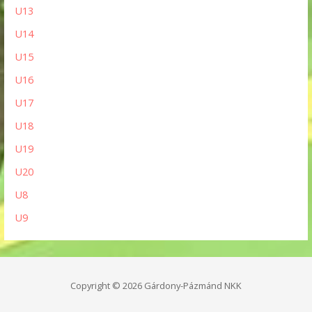
U13
U14
U15
U16
U17
U18
U19
U20
U8
U9
Copyright © 2026 Gárdony-Pázmánd NKK