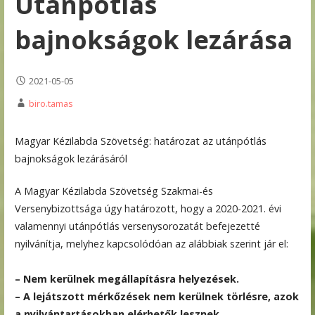
Utánpótlás
bajnokságok lezárása
2021-05-05
biro.tamas
Magyar Kézilabda Szövetség: határozat az utánpótlás
bajnokságok lezárásáról
A Magyar Kézilabda Szövetség Szakmai-és
Versenybizottsága úgy határozott, hogy a 2020-2021. évi
valamennyi utánpótlás versenysorozatát befejezetté
nyilvánítja, melyhez kapcsolódóan az alábbiak szerint jár el:
– Nem kerülnek megállapításra helyezések.
– A lejátszott mérkőzések nem kerülnek törlésre, azok
a nyilvántartásokban elérhetők lesznek.