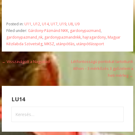
Posted in:
U11
,
U12
,
U14
,
U17
,
U19
,
U8
,
U9
Filed under:
Gárdony-Pázmánd NKK
,
gardonypazmand
,
gardonypazmand_nk
,
gardonypazmandnkk
,
hajragardony
,
Magyar
Kézilabda Szövetség
,
MKSZ
,
utánpótlás
,
utánpótlássport
Bejegyzés
← Visszavágott a Nagyatád
Létfontosságú pontokat tartottunk
itthon – 3 mérkőzés 3 győzelem a
navigáció
heti mérleg →
LU14
Keresés: