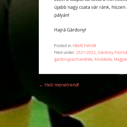
újabb nagy csata vár ránk, hiszen
pályán!
Hajrá Gárdony!
Posted in:
NBI/B Felnőtt
Filed under:
2021/2022
,
Gárdony-Pázmá
gardonypazmandnkk
,
kézilabda
,
Magyar
Bejegyzés
← Heti menetrend!
navigáció