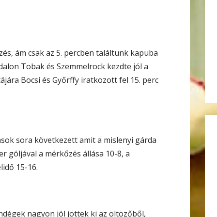
és, ám csak az 5. percben találtunk kapuba
loldalon Tobak és Szemmelrock kezdte jól a
ájára Bocsi és Győrffy iratkozott fel 15. perc
ítások sora következett amit a mislenyi gárda
er góljával a mérkőzés állása 10-8, a
lidő 15-16.
endégek nagyon jól jöttek ki az öltözőből,