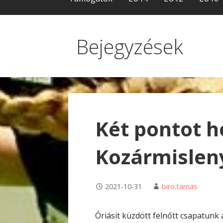
Bejegyzések
Két pontot 
Kozármislen
2021-10-31
biro.tamas
Óriásit küzdött felnőtt csapatunk