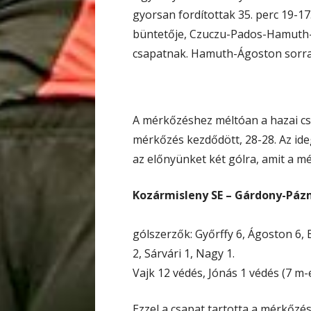
gyorsan fordítottak 35. perc 19-17
büntetője, Czuczu-Pados-Hamuth-G
csapatnak. Hamuth-Ágoston sorra 
A mérkőzéshez méltóan a hazai csa
mérkőzés kezdődött, 28-28. Az id
az előnyünket két gólra, amit a m
Kozármisleny SE – Gárdony-Páz
gólszerzők: Győrffy 6, Ágoston 6, 
2, Sárvári 1, Nagy 1.
Vajk 12 védés, Jónás 1 védés (7 m-
Ezzel a csapat tartotta a mérkőzés 