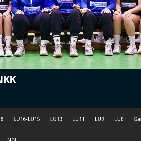
NKK
18
LU16-LU15
LU13
LU11
LU9
LU8
Gal
NBII