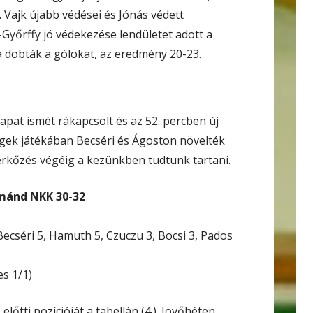
. Vajk újabb védései és Jónás védett
yőrffy jó védekezése lendületet adott a
dobták a gólokat, az eredmény 20-23.
pat ismét rákapcsolt és az 52. percben új
egek játékában Becséri és Ágoston növelték
érkőzés végéig a kezünkben tudtunk tartani.
mánd NKK 30-32
Becséri 5, Hamuth 5, Czuczu 3, Bocsi 3, Pados
es 1/1)
előtti pozícióját a tabellán (4.). Jövőhéten