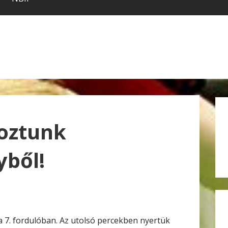
hoztunk
yből!
 a 7. fordulóban. Az utolsó percekben nyertük