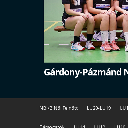
Gárdony-Pázmánd 
NBI/B Női Felnőtt
LU20-LU19
LU
Támogatók
LU14
LU12
LU10