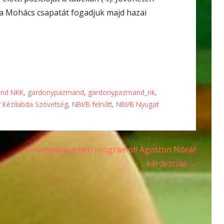
 a Mohács csapatát fogadjuk majd hazai
nd NKK
,
gardonypazmand
,
gardonypazmand_nk
,
 Kézilabda Szövetség
,
NBI/B felnőtt
,
NBI/B Nyugat
Ismertetjük a heti programot! Ágoston Nórát
kérdeztük! →