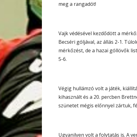
meg a rangadót!
Vajk védésével kezdődött a mérkőz
Becséri góljával, az állás 2-1. Tú
mérkőzést, de a hazai góllövők list
5-6.
Végig hullámzó volt a játék, kiáll
kihasznált és a 20. percben Brettn
szünetet mégis előnnyel zártuk, fé
Ugyanilyen volt a folytatás is. A v