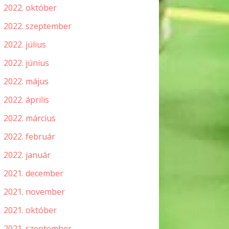
2022. október
2022. szeptember
2022. július
2022. június
2022. május
2022. április
2022. március
2022. február
2022. január
2021. december
2021. november
2021. október
2021. szeptember