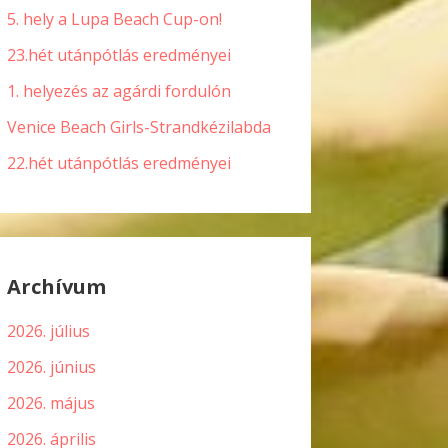
5. hely a Lupa Beach Cup-on!
23.hét utánpótlás eredményei
1. helyezés az agárdi fordulón
Venice Beach Girls-Strandkézilabda
22.hét utánpótlás eredményei
Archívum
2026. július
2026. június
2026. május
2026. április