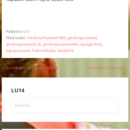
Posted in:
U17
Filed under:
Gárdony-Pázmánd NKK
,
gardonypazmand
,
gardonypazmand_nk
,
gardonypazmandnkk
,
hajragardony
,
hajrapazmand
,
Pados Mónika
,
Serdülő III.
Bejegyzés
← Szombaton Szegedre utazunk
Győzelem Szegeden →
navigáció
LU14
Keresés: