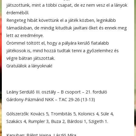
játszottunk, mint a többi csapat, de ez nem vesz el a lányok
érdeméből.
Rengeteg hibát követtünk el a játék közben, leginkább
támadásban, de mindig kitudtuk javítani őket és ennek meg
lett az eredménye.
Örömmel töltött el, hogy a pályára kerülő fiatalabb
játékosok is, mind hozzá tudtak tenni a győzelemhez és
végre bátran játszottak.
Gratulálok a lányoknak!
Leány Serdülő III. osztály – B csoport – 21. forduló
Gárdony-Pázmánd NKK – TAC 29-26 (13-13)
Gólszerzők: Kovács 5, Trombitás 5, Kolonics 4, Süle 4,
Szakács 4, Rumpler 3, Buza 2, Bárdosi 1, Szigeth 1.
Kapuban: Bálint Hajna, László Míra.