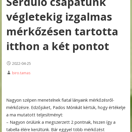
Serdülő csapatunk
végletekig izgalmas
mérkőzésen tartotta
itthon a két pontot
2022-04-25
biro.tamas
Nagyon szépen menetelnek fiatal lányaink mérkőzésről-
mérkőzésre. Edzőjüket, Pados Mónikát kértük, hogy értékelje
a ma mutatott teljesítményt:
– Nagyon örülünk a megszerzett 2 pontnak, hiszen így a
tabella élére kerültünk. Bár eggyel több mérkőzést