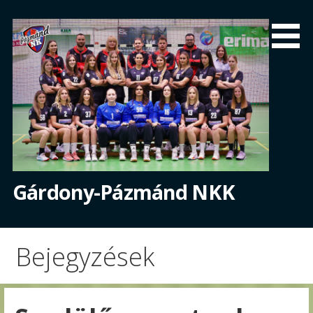
Skip
to
content
Gárdony-Pázmánd NKK
Bejegyzések