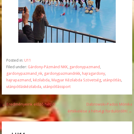
Posted in:
U11
Filed under:
Gárdony-Pázmánd NKK
,
gardonypazmand
,
gardonypazmand_nk
,
gardonypazmandnkk
,
hajragardony
,
hajrapazmand
,
kézilabda
,
Magyar Kézilabda Szövetség
,
utánpótlás
,
utánpótláskézilabda
,
utánpótlássport
Bejegyzés
← Eredményeink előző hétről
Dabrowski-Pados Mónika
értékelése a hétvégi fordulóról￼ →
navigáció