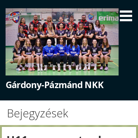
Skip
to
content
Gárdony-Pázmánd NKK
Bejegyzések