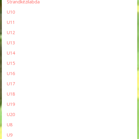
Strandkézilabda
U10
U11
U12
U13
U14
U15
U16
U17
U18
U19
U20
U8
U9