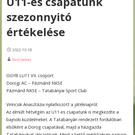
U11-es csapatunk
szezonnyitó
értékelése
2022-10-18
biro.tamas
OGYB LU11 VII. csoport
Dorogi AC – Pázmánd NKSE
Pázmánd NKSE – Tatabányai Sport Club
Virincsik Anasztázia nyilatkozott a játéknapról:
Az elmúlt hétvégén az U11-es csapatunk is megkezdte a
bajnoki küzdelmeket. A Tatabányán rendezett fordulóban
elsőként a Dorog csapatával, majd a házigazda
Tatabányával játszottunk. Mind a kettő mérkőzésen nagyon