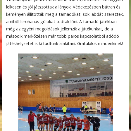
lelkesen és jól játszottak a lányok. Védekezésben bátran és
keményen állították meg a támadókat, sok labdát szereztek,
amiből lerohanás gólokat tudtak lőni. A támadó játékban
még az egyéni megoldások jellemzik a játékunkat, de a
második mérkőzésen már több páros kapcsolatból adódó
játékhelyzetet is ki tudtunk alakítani. Gratulálok mindenkinek!