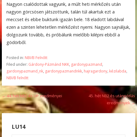
Nagyon csalódottak vagyunk, a múlt heti mérkőzés után
nagyon görcsösen játszottunk, talán túl akartuk ezt a
meccset és ebbe buktunk igazán bele. 18 eladott labdával
ezen a szinten lehetetlen mérkőzést nyerni. Nagyon sajnáljuk,
dolgozunk tovább, és próbálunk mielőbb kilépni ebből a
gödörből.
Posted in:
NBI/B Felnőtt
Filed under:
Gárdony-Pázmánd NKK
,
gardonypazmand
,
gardonypazmand_nk
,
gardonypazmandnkk
,
hajragardony
,
kézilabda
,
NBI/B felnőtt
Bejegyzés
← 44. hét NB2 és UP eredményei
45. hét NB2 és utánpótlás
eredmények →
navigáció
LU14