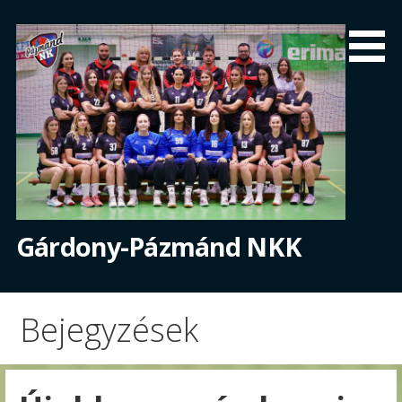
Skip
to
content
Gárdony-Pázmánd NKK
Bejegyzések