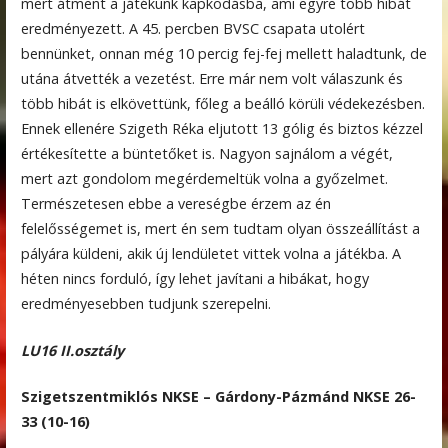
mert átment a játékunk kapkodásba, ami egyre több hibát
eredményezett. A 45. percben BVSC csapata utolért
bennünket, onnan még 10 percig fej-fej mellett haladtunk, de
utána átvették a vezetést. Erre már nem volt válaszunk és
több hibát is elkövettünk, főleg a beálló körüli védekezésben.
Ennek ellenére Szigeth Réka eljutott 13 gólig és biztos kézzel
értékesítette a büntetőket is. Nagyon sajnálom a végét,
mert azt gondolom megérdemeltük volna a győzelmet.
Természetesen ebbe a vereségbe érzem az én
felelősségemet is, mert én sem tudtam olyan összeállítást a
pályára küldeni, akik új lendületet vittek volna a játékba. A
héten nincs forduló, így lehet javítani a hibákat, hogy
eredményesebben tudjunk szerepelni.
LU16 II.osztály
Szigetszentmiklós NKSE – Gárdony-Pázmánd NKSE 26-
33 (10-16)