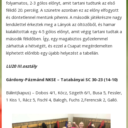
folyamatos, 2-3 gólos előnyt, amit tartani tudtunk az első
félidő 20. percéig. A szünetre azonban ez az előny elfogyott
és döntetlennel mentünk pihenni. A második játékrészre nagy
lendülettel érkeztek meg a Lányok az öltözőből, és hamar
kialakítottak egy 4-5 gólos előnyt, amit végig tartani tudtak a
második félidőben. Így, egy magabiztos győzelemmel
zárhattuk a hétvégét, és ezzel a Csapat megérdemelten
léphetett előrébb egy újabb helyezést a tabellán.
LU20 III.osztály
Gárdony-Pázmánd NKSE – Tatabányai SC 30-23 (14-10)
Bálint(kapus) – Dobos 4/1, Kócz, Szigeth 6/1, Busa 5, Fessler,
1 Kiss 1, Rácz 5, Fischl 4, Balogh, Fuchs 2,Ferencsik 2, Galló.