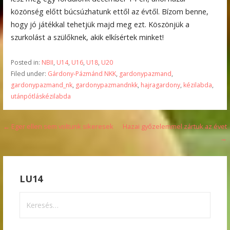
közönség előtt búcsúzhatunk ettől az évtől. Bízom benne,
hogy jó játékkal tehetjük majd meg ezt. Köszönjük a
szurkolást a szülőknek, akik elkísértek minket!
Posted in:
NBII
,
U14
,
U16
,
U18
,
U20
Filed under:
Gárdony-Pázmánd NKK
,
gardonypazmand
,
gardonypazmand_nk
,
gardonypazmandnkk
,
hajragardony
,
kézilabda
,
utánpótláskézilabda
Bejegyzés
← Eger ellen sem voltunk sikeresek
Hazai győzelemmel zártuk az évet
→
navigáció
LU14
Keresés: