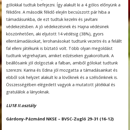
gólokkal tudtuk befejezni. Így alakult ki a 4 gólos előnyünk a
félidőre. A második félidő elején becsúszott pár hiba a
támadásunkba, de ezt tudtuk kezelni és javítani
védekezésben. A jó védekezésnek és Hajna védésinek
köszönhetően, aki eljutott 14 védésig (38%), gyors
ellentámadásokat, lerohanásokat tudtunk vezetni és a felállt
fal elleni játékunk is bíztató volt. Több olyan megoldást
tudtunk végrehajtani, amiket edzéseken gyakoroltunk. A
beállósaink jól dolgoztak a falban, amiből gólokat tudtunk
szerezni. Karina és Edina jól mozgatta a támadásainkat és
ebből sok helyzet alakult ki a lövőknek és a szélsőinknek is.
Összességében elégedett vagyok a mutatott játékkal és
gratulálok a lányoknak.
LU18 II.osztály
Gárdony-Pázmánd NKSE – BVSC-Zugló 29-31 (16-12)