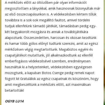
A mérkőzés előtt az öltözőben pár olyan információt
megosztottam a lányokkal, amik hasznosnak bizonyultak már
az első összecsapásunkon is. A védekezésben kértem tőlük
továbbra is a sok-sok megállító faultot, amivel tördelni
tudjuk ellenfelünk támadó játékát, támadásban pedig egy-
két begyakorolt mozgásra és annak a továbbjátékára
alapoztunk. Összeszedetten, harcosan és okosan kezdtünk
és hamar több gólos előnyt tudtunk szerezni, amit az egész
mérkőzésen végig megtartottunk. Magabiztos egyéni és
csapatjátékot mutattunk, jól alkalmazkodtunk az ellenfél
emberfogásos védekezésével szemben, eredményesen
használtuk ki a helyzeteinket, védekezésben egységesen
mozogtunk, a kapuban Botos Csenge pedig remek napot
fogott ki! Gratulálok az egész csapatnak és köszönöm, hogy
amit megbeszéltünk a mérkőzés előtt, azt maximálisan
betartották!
OGYB LU14