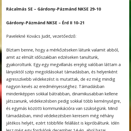
Rácalmás SE – Gárdony-Pázmánd NKSE 29-10
Gárdony-Pázmánd NKSE – Érd II 10-21
Pavelekné Kovács Judit, vezetőedző:
Bíztam benne, hogy a mérkőzéseken látunk valamit abból,
amit az elmúlt időszakban edzéseken tanultunk,
gyakoroltunk. Egy-egy megvillanás erejéig valóban láttam a
lányoktól szép megoldásokat támadásban, és helyenként
agresszívebb védekezést is mutattak, de ez még mindig
nagyon kevés az eredményességhez. Támadásban
mindenképpen sokkal bátrabban, dinamikusabban kellene
játszanunk, védekezésben pedig sokkal több keménységre,
és egymás közötti kommunikációra van szükségünk. Mind
támadásban, mind védekezésben keresem még néhány
játékos helyét, ezért többféle felállást is kipróbáltunk. Idén
lesz még egy fordulónk december 14-én, ahol hazai