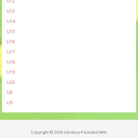
U12
U13
U14
U15
U16
U17
U18
U19
U20
U8
U9
Copyright © 2026 Gárdony-Pázmánd NKK