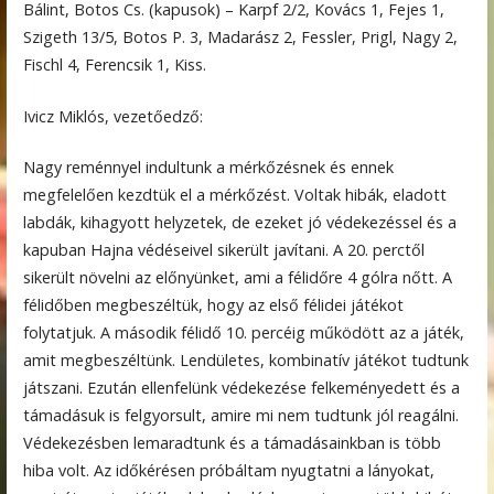
Bálint, Botos Cs. (kapusok) – Karpf 2/2, Kovács 1, Fejes 1,
Szigeth 13/5, Botos P. 3, Madarász 2, Fessler, Prigl, Nagy 2,
Fischl 4, Ferencsik 1, Kiss.
Ivicz Miklós, vezetőedző:
Nagy reménnyel indultunk a mérkőzésnek és ennek
megfelelően kezdtük el a mérkőzést. Voltak hibák, eladott
labdák, kihagyott helyzetek, de ezeket jó védekezéssel és a
kapuban Hajna védéseivel sikerült javítani. A 20. perctől
sikerült növelni az előnyünket, ami a félidőre 4 gólra nőtt. A
félidőben megbeszéltük, hogy az első félidei játékot
folytatjuk. A második félidő 10. percéig működött az a játék,
amit megbeszéltünk. Lendületes, kombinatív játékot tudtunk
játszani. Ezután ellenfelünk védekezése felkeményedett és a
támadásuk is felgyorsult, amire mi nem tudtunk jól reagálni.
Védekezésben lemaradtunk és a támadásainkban is több
hiba volt. Az időkérésen próbáltam nyugtatni a lányokat,