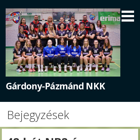
Skip
to
content
Gárdony-Pázmánd NKK
Bejegyzések