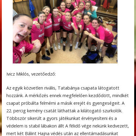
Ivicz Miklós, vezetőedző:
Az egyik közvetlen rivális, Tatabánya csapata látogatott
hozzánk. A mérkőzés ennek megfelelően kezdődött, mindkét
csapat próbálta felmérni a másik erejét és gyengeségeit. A
22. percig kemény csatát láthattak a kilátogató szurkolók.
Többször sikerült a gyors játékunkat érvényesíteni és a
védelem is stabil lábakon állt A félidő vége nekünk kedvezett,
mert két Bálint Hajna védés után az ellentámadásunkat