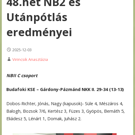
48.hét NB2 és
Utánpótlás
eredményei
2025-12-03
Virincsik Anasztázia
NBII C csoport
Budafoki KSE – Gárdony-Pázmánd NKK II. 29-34 (13-13)
Dobos-Richter, Jónás, Nagy (kapusok)- Süle 4, Mészáros 4,
Balogh, Bozsok 7/6, Kertész 3, Füzes 3, Gyöpös, Bernáth 5,
Eliádesz 5, Lénárt 1, Domak, Juhász 2.