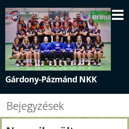
Skip
to
content
Gárdony-Pázmánd NKK
Bejegyzések