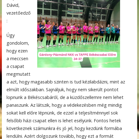
Dávid,
vezetőedző
:
Úgy
gondolom,
hogy ezen
a meccsen
a csapat
megmutatt
a azt, hogy magasabb szinten is tud kézilabdázni, mint az
elmúlt időszakban. Sajnáljuk, hogy nem sikerült pontot
lopnunk a Békéscsabáról, de a küzdőszellemre nem lehet
panaszunk. Az látszik, hogy a védekezésben még mindig
sokat kell előre lépnünk, de ezzel a teljesítménnyel sok
felsőbb házi csapat ellen is lehet esélyünk. Fontos hetek
következnek számunkra és jó jel, hogy kezdünk formába
lendülni. Azért dolgozunk tovább, hogy ezt a formát