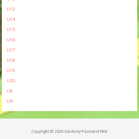
U13
U14
U15
U16
U17
U18
U19
U20
U8
U9
Copyright © 2026 Gárdony-Pázmánd NKK