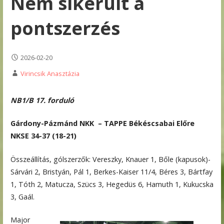
Nem sikerült a
pontszerzés
2026-02-20
Virincsik Anasztázia
NB1/B 17. forduló
Gárdony-Pázmánd NKK – TAPPE Békéscsabai Előre
NKSE 34-37 (18-21)
Összeállítás, gólszerzők: Vereszky, Knauer 1, Bőle (kapusok)-
Sárvári 2, Bristyán, Pál 1, Berkes-Kaiser 11/4, Béres 3, Bártfay
1, Tóth 2, Matucza, Szücs 3, Hegedüs 6, Hamuth 1, Kukucska
3, Gaál.
Major