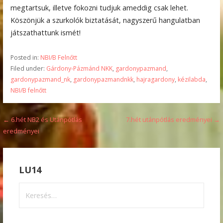
megtartsuk, illetve fokozni tudjuk ameddig csak lehet.
Köszönjük a szurkolók biztatását, nagyszerű hangulatban
játszathattunk ismét!
Posted in:
NBI/B Felnőtt
Filed under:
Gárdony-Pázmánd NKK
,
gardonypazmand
,
gardonypazmand_nk
,
gardonypazmandnkk
,
hajragardony
,
kézilabda
,
NBI/B felnőtt
Bejegyzés
← 6.hét NB2 és Utánpótlás
7.hét utánpótlás eredményei →
eredményei
navigáció
LU14
Keresés: