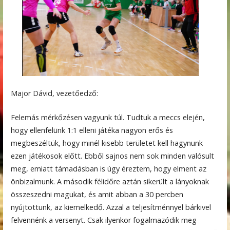
Major Dávid, vezetőedző:
Felemás mérkőzésen vagyunk túl. Tudtuk a meccs elején,
hogy ellenfelünk 1:1 elleni játéka nagyon erős és
megbeszéltük, hogy minél kisebb területet kell hagynunk
ezen játékosok előtt. Ebből sajnos nem sok minden valósult
meg, emiatt támadásban is úgy éreztem, hogy elment az
önbizalmunk. A második félidőre aztán sikerült a lányoknak
összeszedni magukat, és amit abban a 30 percben
nyújtottunk, az kiemelkedő. Azzal a teljesítménnyel bárkivel
felvennénk a versenyt. Csak ilyenkor fogalmazódik meg