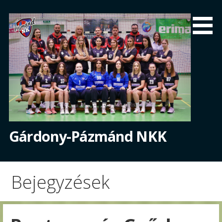
Skip
to
content
Gárdony-Pázmánd NKK
Bejegyzések