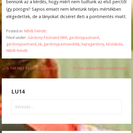
bennünk az a kérdés, hogy miért nem tudtunk az első perctől
így pörögni? Sajnos emiatt nem lehetünk teljes mértékben
elégedettek, de a lányokat dicséret illeti a pontmentés miatt.
Posted in:
NBI/B Felnőtt
Filed under:
Gárdony-Pázmánd NKK
,
gardonypazmand
,
gardonypazmand_nk
,
gardonypazmandnkk
,
hajragardony
,
kézilabda
,
NBI/B felnőtt
Bejegyzés
← 9. hét NB2 és UP eredményei
10. hét utánpótlás eredményei →
navigáció
LU14
Keresés: