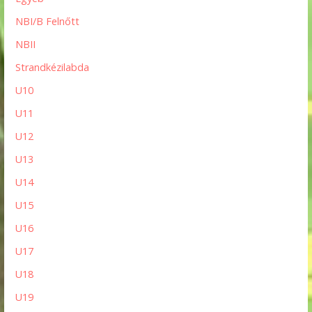
NBI/B Felnőtt
NBII
Strandkézilabda
U10
U11
U12
U13
U14
U15
U16
U17
U18
U19