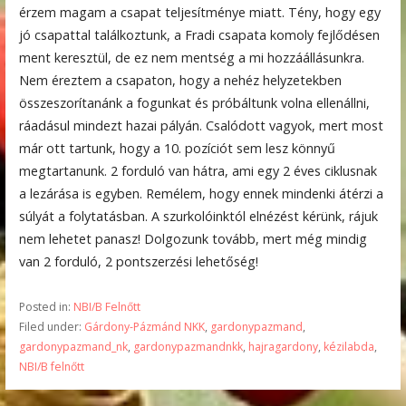
érzem magam a csapat teljesítménye miatt. Tény, hogy egy
jó csapattal találkoztunk, a Fradi csapata komoly fejlődésen
ment keresztül, de ez nem mentség a mi hozzáállásunkra.
Nem éreztem a csapaton, hogy a nehéz helyzetekben
összeszorítanánk a fogunkat és próbáltunk volna ellenállni,
ráadásul mindezt hazai pályán. Csalódott vagyok, mert most
már ott tartunk, hogy a 10. pozíciót sem lesz könnyű
megtartanunk. 2 forduló van hátra, ami egy 2 éves ciklusnak
a lezárása is egyben. Remélem, hogy ennek mindenki átérzi a
súlyát a folytatásban. A szurkolóinktól elnézést kérünk, rájuk
nem lehetet panasz! Dolgozunk tovább, mert még mindig
van 2 forduló, 2 pontszerzési lehetőség!
Posted in:
NBI/B Felnőtt
Filed under:
Gárdony-Pázmánd NKK
,
gardonypazmand
,
gardonypazmand_nk
,
gardonypazmandnkk
,
hajragardony
,
kézilabda
,
NBI/B felnőtt