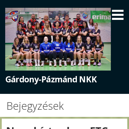
Skip
to
content
Gárdony-Pázmánd NKK
Bejegyzések