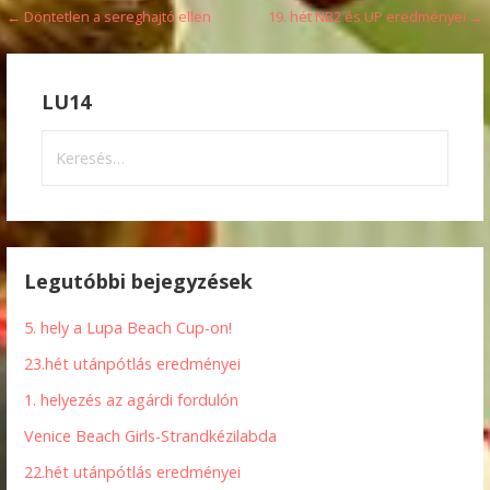
Bejegyzés
← Döntetlen a sereghajtó ellen
19. hét NB2 és UP eredményei →
navigáció
LU14
Keresés:
Legutóbbi bejegyzések
5. hely a Lupa Beach Cup-on!
23.hét utánpótlás eredményei
1. helyezés az agárdi fordulón
Venice Beach Girls-Strandkézilabda
22.hét utánpótlás eredményei