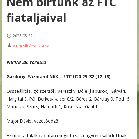
Nem bírtunk az FTC
fiataljaival
2026-05-22
Virincsik Anasztázia
NB1/B 28. forduló
Gárdony-Pázmánd NKK – FTC U20 29-32 (12-18)
Összeállítás, gólszerzők: Vereszky, Bőle (kapusok)- Sárvári,
Hargitai 3, Pál, Berkes-Kaiser 8/2, Béres 2, Bártfay 9, Tóth 5,
Matucza, Szücs, Hamuth 1, Kukucska, Gaál 1.
Major Dávid, vezetőedző:
Ez után a találkozó után megint csak nagyon csalódottnak