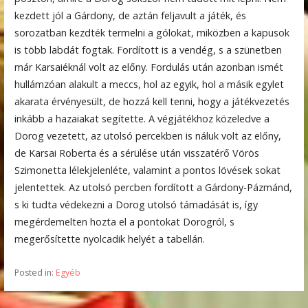
kezdett jól a Gárdony, de aztán feljavult a játék, és
sorozatban kezdték termelni a gólokat, miközben a kapusok
is több labdát fogtak. Fordított is a vendég, s a szünetben
már Karsaiéknál volt az előny. Fordulás után azonban ismét
hullámzóan alakult a meccs, hol az egyik, hol a másik egylet
akarata érvényesült, de hozzá kell tenni, hogy a játékvezetés
inkább a hazaiakat segítette. A végjátékhoz közeledve a
Dorog vezetett, az utolsó percekben is náluk volt az előny,
de Karsai Roberta és a sérülése után visszatérő Vörös
Szimonetta lélekjelenléte, valamint a pontos lövések sokat
jelentettek. Az utolsó percben fordított a Gárdony-Pázmánd,
s ki tudta védekezni a Dorog utolsó támadását is, így
megérdemelten hozta el a pontokat Dorogról, s
megerősítette nyolcadik helyét a tabellán.
Posted in:
Egyéb