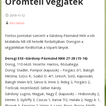
Örömteli végjáték
2019-11-12
biro.tamas
Fontos pontokat szerzett a Gárdony-Pázmánd NKK a női
kézilabda NB I/B hetedik fordulójában. Dorogon a
végjátékban fordítottak a tóparti lányok.
Dorogi ESE–Gárdony-Pázmánd NKK 27-28 (15-16)
Dorog, 110 néző. Vezette: Hantos, Rózsahegyi.
Dorog: Stadler, Pompor (kapusok) – Forgács 3/1, Balogh
Viktória, Szűcs R., Szabó D. 4/1, Uresch, Sütő, Kaposvári,
Balogh Vivien 6/3, Sárosi 6, Imrei 3, Rideg 2, Forgács 2,
Törőcsik. Vezetőedző: Géber Károly.
Gárdony: Lugosi, Magyar, Nagy É. (kapusok) – Hrabovszky 2,
Vernes 3, Győrffy 3, Czuczu 1, Karsai 7/2, Hatala 2, Nagy A. 1,
Blazsek 3, Ágoston 2, Vörös 4, Lozsi, Bocsi, Piazza. Edzők: