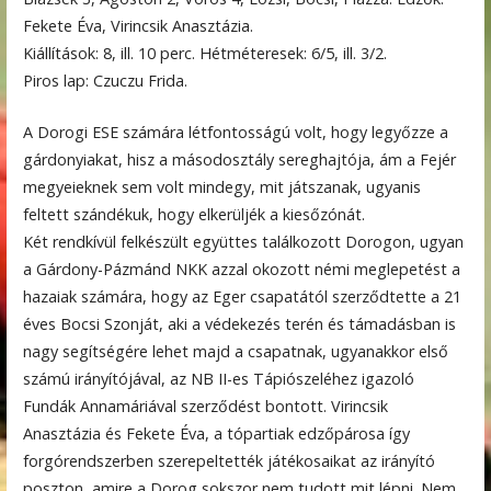
Fekete Éva, Virincsik Anasztázia.
Kiállítások: 8, ill. 10 perc. Hétméteresek: 6/5, ill. 3/2.
Piros lap: Czuczu Frida.
A Dorogi ESE számára létfontosságú volt, hogy legyőzze a
gárdonyiakat, hisz a másod­osztály sereghajtója, ám a Fejér
megyeieknek sem volt mindegy, mit játszanak, ugyanis
feltett szándékuk, hogy elkerüljék a kiesőzónát.
Két rendkívül felkészült együttes találkozott Dorogon, ugyan
a Gárdony-Pázmánd NKK azzal okozott némi meglepetést a
hazaiak számára, hogy az Eger csapatától szerződtette a 21
éves Bocsi Szonját, aki a védekezés terén és támadásban is
nagy segítségére lehet majd a csapatnak, ugyanakkor első
számú irányítójával, az NB II-es Tápiószeléhez igazoló
Fundák Annamáriával szerződést bontott. Virincsik
Anasztázia és Fekete Éva, a tópartiak edzőpárosa így
forgórendszerben szerepeltették játékosaikat az irányító
poszton, amire a Dorog sokszor nem tudott mit lépni. Nem