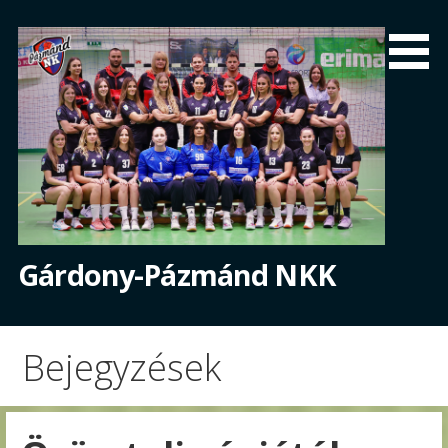
Skip
to
content
Gárdony-Pázmánd NKK
Bejegyzések