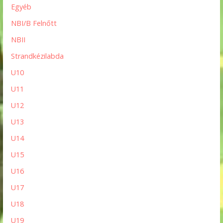
Egyéb
NBI/B Felnőtt
NBII
Strandkézilabda
U10
U11
U12
U13
U14
U15
U16
U17
U18
U19