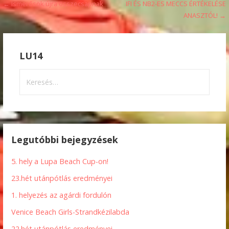
Bejegyzés
← Ismerősök újra összecsapnak
IFI ÉS NB2-ES MECCS ÉRTÉKELÉSE
ANASZTÓL! →
navigáció
LU14
Keresés:
Legutóbbi bejegyzések
5. hely a Lupa Beach Cup-on!
23.hét utánpótlás eredményei
1. helyezés az agárdi fordulón
Venice Beach Girls-Strandkézilabda
22.hét utánpótlás eredményei