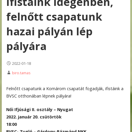
Ifistáink idegenben,
felnőtt csapatunk
hazai pályán lép
pályára
2022-01-18
biro.tamas
Felnőtt csapatunk a Komárom csapatát fogadják, ifistáink a
BVSC otthonában lépnek pályára!
Női Ifjúsági II. osztály – Nyugat
2022. január 20. csütörtök
18:00
BVSC- Zugló – Gárdony-Pázmánd NKK