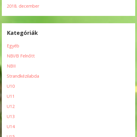
2018. december
Kategóriák
Egyéb
NBI/B Felnőtt
NBII
Strandkézilabda
U10
U11
U12
U13
U14
U15