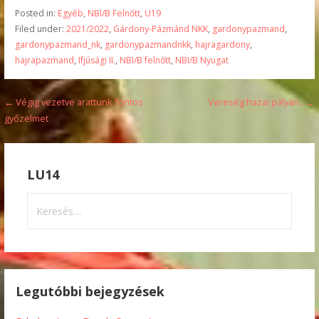
Posted in:
Egyéb
,
NBI/B Felnőtt
,
U19
Filed under:
2021/2022
,
Gárdony-Pázmánd NKK
,
gardonypazmand
,
gardonypazmand_nk
,
gardonypazmandnkk
,
hajragardony
,
hajrapazmand
,
Ifjúsági II.
,
NBI/B felnőtt
,
NBI/B Nyugat
Bejegyzés
← Végig vezetve arattunk fontos
Vereség hazai pályán.. →
győzelmet
navigáció
LU14
Keresés:
Legutóbbi bejegyzések