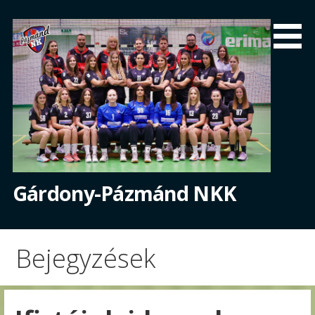
Skip
to
content
Gárdony-Pázmánd NKK
Bejegyzések