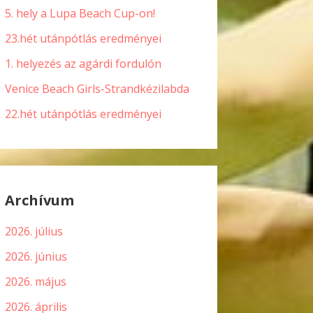
5. hely a Lupa Beach Cup-on!
23.hét utánpótlás eredményei
1. helyezés az agárdi fordulón
Venice Beach Girls-Strandkézilabda
22.hét utánpótlás eredményei
Archívum
2026. július
2026. június
2026. május
2026. április