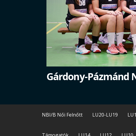
Gárdony-Pázmánd 
NBI/B Női Felnőtt
LU20-LU19
LU
Támogatók
LU14
LU12
LU10