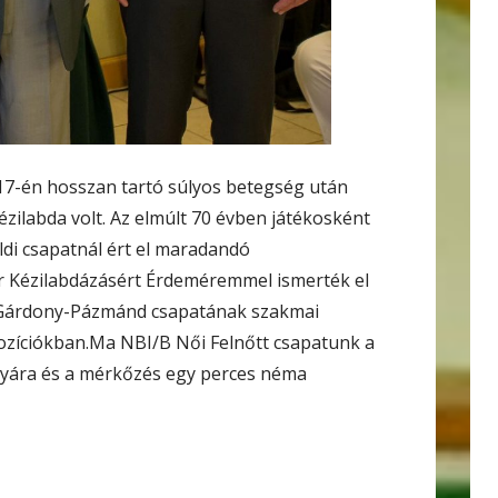
17-én hosszan tartó súlyos betegség után
ézilabda volt. Az elmúlt 70 évben játékosként
di csapatnál ért el maradandó
 Kézilabdázásért Érdeméremmel ismerték el
a Gárdony-Pázmánd csapatának szakmai
ozíciókban.Ma NBI/B Női Felnőtt csapatunk a
lyára és a mérkőzés egy perces néma