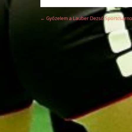
Bejegyzés
← Győzelem a Lauber Dezső Sportcsarn
navigáció