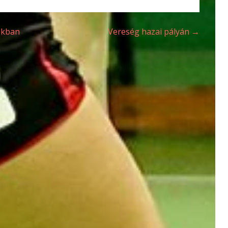
okban
Vereség hazai pályán →