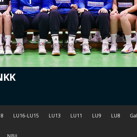
NKK
18
LU16-LU15
LU13
LU11
LU9
LU8
Gal
NBII