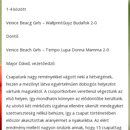
1-4 között
Venice Beacg Girls – WallprintGuyz Budafok 2-0
Döntő
Venice Beach Girls – Tempo Lupa Donna Mamma 2-0
Major Dávid, vezetőedző:
Csapatunk nagy reményekkel vágott neki a hétvégének,
hiszen a mezőnyt látva egyértelműen dobogós helyezést
vártunk magunktól. A csoportkörben veretlenül végeztünk az
első helyen, így mondhatni könnyen az elődöntőbe kerültünk.
Az utolsó két mérkőzés izgalmai ellenére sikerült mindegyiket
szettveszteség nélkül behúzni, így a csapat történetében
először akasztottak aranyérmet a nyakunkba. Az elért
eredmény mellett nagyon örülünk annak, hogy 15 csapattag