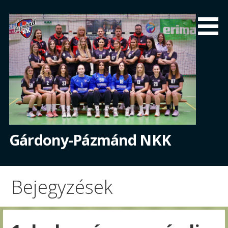
Skip
to
content
Gárdony-Pázmánd NKK
Bejegyzések