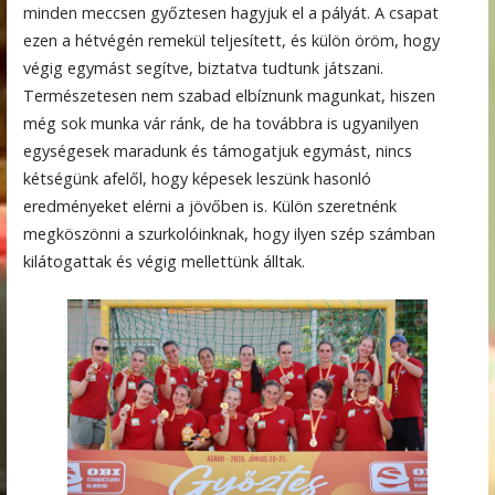
minden meccsen győztesen hagyjuk el a pályát. A csapat
ezen a hétvégén remekül teljesített, és külön öröm, hogy
végig egymást segítve, biztatva tudtunk játszani.
Természetesen nem szabad elbíznunk magunkat, hiszen
még sok munka vár ránk, de ha továbbra is ugyanilyen
egységesek maradunk és támogatjuk egymást, nincs
kétségünk afelől, hogy képesek leszünk hasonló
eredményeket elérni a jövőben is. Külön szeretnénk
megköszönni a szurkolóinknak, hogy ilyen szép számban
kilátogattak és végig mellettünk álltak.