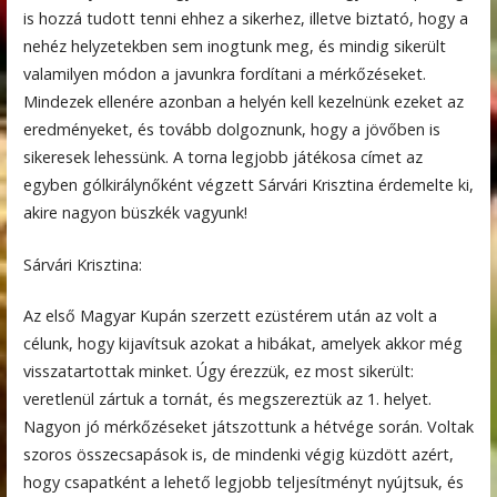
is hozzá tudott tenni ehhez a sikerhez, illetve biztató, hogy a
nehéz helyzetekben sem inogtunk meg, és mindig sikerült
valamilyen módon a javunkra fordítani a mérkőzéseket.
Mindezek ellenére azonban a helyén kell kezelnünk ezeket az
eredményeket, és tovább dolgoznunk, hogy a jövőben is
sikeresek lehessünk. A torna legjobb játékosa címet az
egyben gólkirálynőként végzett Sárvári Krisztina érdemelte ki,
akire nagyon büszkék vagyunk!
Sárvári Krisztina:
Az első Magyar Kupán szerzett ezüstérem után az volt a
célunk, hogy kijavítsuk azokat a hibákat, amelyek akkor még
visszatartottak minket. Úgy érezzük, ez most sikerült:
veretlenül zártuk a tornát, és megszereztük az 1. helyet.
Nagyon jó mérkőzéseket játszottunk a hétvége során. Voltak
szoros összecsapások is, de mindenki végig küzdött azért,
hogy csapatként a lehető legjobb teljesítményt nyújtsuk, és