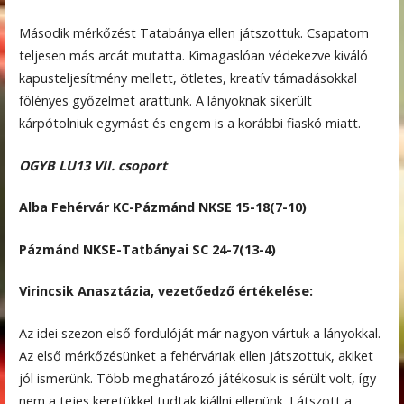
Második mérkőzést Tatabánya ellen játszottuk. Csapatom
teljesen más arcát mutatta. Kimagaslóan védekezve kiváló
kapusteljesítmény mellett, ötletes, kreatív támadásokkal
fölényes győzelmet arattunk. A lányoknak sikerült
kárpótolniuk egymást és engem is a korábbi fiaskó miatt.
OGYB LU13 VII. csoport
Alba Fehérvár KC-Pázmánd NKSE 15-18(7-10)
Pázmánd NKSE-Tatbányai SC 24-7(13-4)
Virincsik Anasztázia, vezetőedző értékelése:
Az idei szezon első fordulóját már nagyon vártuk a lányokkal.
Az első mérkőzésünket a fehérváriak ellen játszottuk, akiket
jól ismerünk. Több meghatározó játékosuk is sérült volt, így
nem a tejes keretükkel tudtak kiállni ellenünk. Látszott a