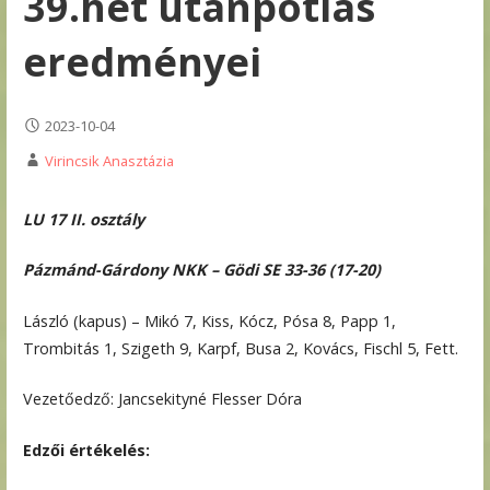
39.hét utánpótlás
eredményei
2023-10-04
Virincsik Anasztázia
LU 17 II. osztály
Pázmánd-Gárdony NKK – Gödi SE 33-36 (17-20)
László (kapus) – Mikó 7, Kiss, Kócz, Pósa 8, Papp 1,
Trombitás 1, Szigeth 9, Karpf, Busa 2, Kovács, Fischl 5, Fett.
Vezetőedző: Jancsekityné Flesser Dóra
Edzői értékelés: