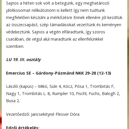
Sajnos a héten sok volt a betegünk, egy meghatározó
játékosomat nélkülöznöm is kellett így nem tudtunk
megfelelően készülni a mérkőzésre Ennek ellenére jól kezdtük
az összecsapást, szép támadásokat vezettünk és keményen
védekeztünk. Sajnos a végén elfáradtunk, így szoros
csatában, de végül alul maradtunk az ellenfelünkkel
szemben.
LU 19. III. osztály
Emercius SE – Gárdony-Pázmánd NKK 29-28 (12-13)
László (kapus) – Mikó, Süle 4, Kócz, Pósa 1, Trombitás F,
Nagy 1, Trombitás L. 8, Rumpler 10, Fischl, Fuchs, Balogh 2,
Busa 2.
Vezetőedző: Jancsekityné Flesser Dóra
Edzői értékelés: