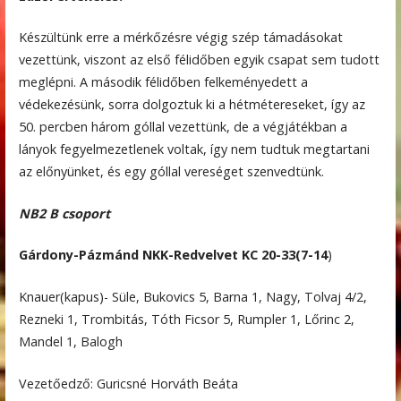
Készültünk erre a mérkőzésre végig szép támadásokat
vezettünk, viszont az első félidőben egyik csapat sem tudott
meglépni. A második félidőben felkeményedett a
védekezésünk, sorra dolgoztuk ki a hétmétereseket, így az
50. percben három góllal vezettünk, de a végjátékban a
lányok fegyelmezetlenek voltak, így nem tudtuk megtartani
az előnyünket, és egy góllal vereséget szenvedtünk.
NB2 B csoport
Gárdony-Pázmánd NKK-Redvelvet KC 20-33(7-14
)
Knauer(kapus)- Süle, Bukovics 5, Barna 1, Nagy, Tolvaj 4/2,
Rezneki 1, Trombitás, Tóth Ficsor 5, Rumpler 1, Lőrinc 2,
Mandel 1, Balogh
Vezetőedző: Guricsné Horváth Beáta