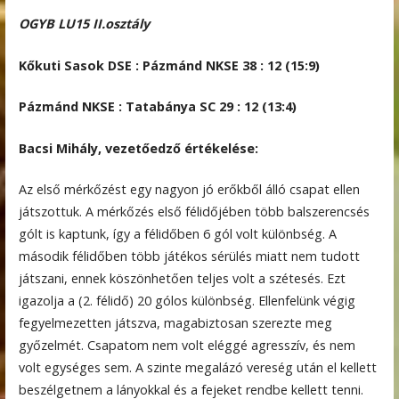
OGYB LU15
II.osztály
Kőkuti Sasok DSE : Pázmánd NKSE 38 : 12 (15:9)
Pázmánd NKSE : Tatabánya SC 29 : 12 (13:4)
Bacsi Mihály, vezetőedző értékelése:
Az első mérkőzést egy nagyon jó erőkből álló csapat ellen
játszottuk. A mérkőzés első félidőjében több balszerencsés
gólt is kaptunk, így a félidőben 6 gól volt különbség. A
második félidőben több játékos sérülés miatt nem tudott
játszani, ennek köszönhetően teljes volt a szétesés. Ezt
igazolja a (2. félidő) 20 gólos különbség. Ellenfelünk végig
fegyelmezetten játszva, magabiztosan szerezte meg
győzelmét. Csapatom nem volt eléggé agresszív, és nem
volt egységes sem. A szinte megalázó vereség után el kellett
beszélgetnem a lányokkal és a fejeket rendbe kellett tenni.