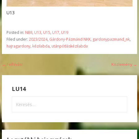
U13
Posted in:
NBII
,
U13
,
U15
,
U17
,
U19
Filed under:
2023/2024
,
Gárdony-Pázmánd NKK
,
gardonypazmand_nk
,
hajragardony
,
kézilabda
,
utánpótláskézilabda
Bejegyzés
← Felhívás!
Közlemény →
navigáció
LU14
Keresés: