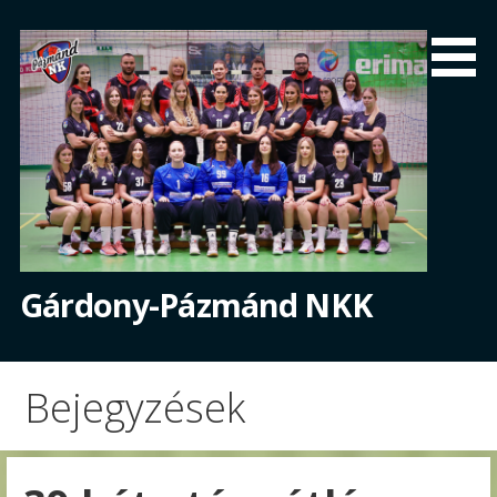
Skip
to
content
Gárdony-Pázmánd NKK
Bejegyzések