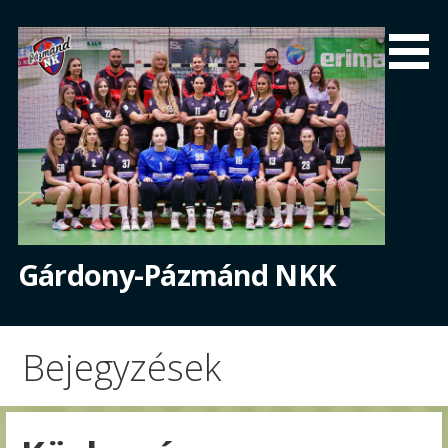
Skip
to
content
Gárdony-Pázmánd NKK
Bejegyzések