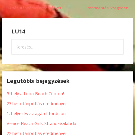
Bejegyzés
← 39.hét utánpótlás eredményei
Pontmentés Szegeden →
navigáció
LU14
Keresés:
Legutóbbi bejegyzések
5. hely a Lupa Beach Cup-on!
23.hét utánpótlás eredményei
1. helyezés az agárdi fordulón
Venice Beach Girls-Strandkézilabda
22.hét utánpótlás eredményei