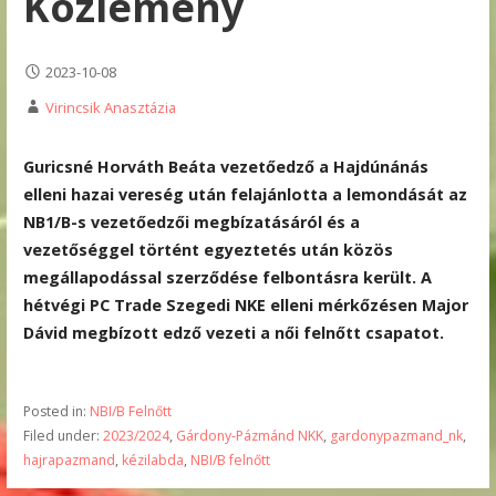
Közlemény
2023-10-08
Virincsik Anasztázia
Guricsné Horváth Beáta vezetőedző a Hajdúnánás
elleni hazai vereség után felajánlotta a lemondását az
NB1/B-s vezetőedzői megbízatásáról és a
vezetőséggel történt egyeztetés után közös
megállapodással szerződése felbontásra került. A
hétvégi PC Trade Szegedi NKE elleni mérkőzésen Major
Dávid megbízott edző vezeti a női felnőtt csapatot.
Posted in:
NBI/B Felnőtt
Filed under:
2023/2024
,
Gárdony-Pázmánd NKK
,
gardonypazmand_nk
,
hajrapazmand
,
kézilabda
,
NBI/B felnőtt