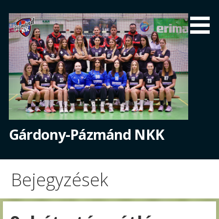
Skip
to
content
Gárdony-Pázmánd NKK
Bejegyzések