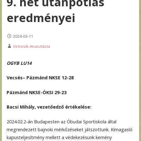
9. hét utánpótlás
eredményei
2024-03-11
Virincsik Anasztázia
OGYB LU14
Vecsés– Pázmánd NKSE 12-28
Pázmánd NKSE-ÓKSI 29-23
Bacsi Mihály, vezetőedző értékelése:
2024.02.2-án Budapesten az Óbudai Sportiskola által
megrendezett bajnoki mérkőzéseket játszottunk. Kimagasló
kapusteljesítmény mellett a védekezésünk kemény