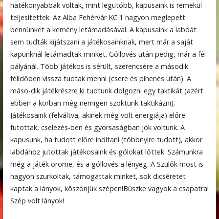
hatékonyabbak voltak, mint legutóbb, kapusaink is remekül
teljesítettek. Az Alba Fehérvár KC 1 nagyon meglepett
bennünket a kemény letámadásával. A kapusaink a labdát
sem tudták kijátszani a játékosainknak, mert már a saját
kapunknál letámadtak minket. Góllövés után pedig, már a fél
pályánál. Több játékos is sérült, szerencsére a második
félidőben vissza tudtak menni (csere és pihenés után). A
máso-dik játékrészre ki tudtunk dolgozni egy taktikát (azért
ebben a korban még nemigen szoktunk taktikázni).
Játékosaink (felváltva, akinek még volt energiája) előre
futottak, cselezés-ben és gyorsaságban jók voltunk. A
kapusunk, ha tudott előre indítani (többnyire tudott), akkor
labdához jutottak játékosaink és gólokat lőttek. Számunkra
még a játék öröme, és a góllövés a lényeg. A Szülők most is
nagyon szurkoltak, támogattak minket, sok dicséretet
kaptak a lányok, köszönjük szépen!Büszke vagyok a csapatra!
Szép volt lányok!