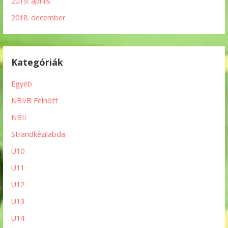
2019. április
2018. december
Kategóriák
Egyéb
NBI/B Felnőtt
NBII
Strandkézilabda
U10
U11
U12
U13
U14