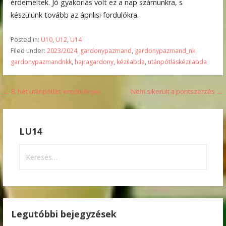
érdemeltek. Jó gyakorlás volt ez a nap számunkra, s
készülünk tovább az áprilisi fordulókra.
Posted in:
U10
,
U12
,
U14
Filed under:
2023/2024
,
gardonypazmand
,
gardonypazmand_nk
,
gardonypazmandnkk
,
hajragardony
,
kézilabda
,
utánpótláskézilabda
Bejegyzés
← 8. hét utánpótlás eredményei
Nem sikerült a pontszerzés →
navigáció
LU14
Keresés:
Legutóbbi bejegyzések