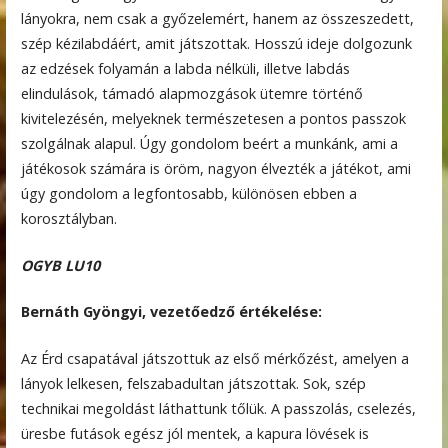
lányokra, nem csak a győzelemért, hanem az összeszedett,
szép kézilabdáért, amit játszottak. Hosszú ideje dolgozunk
az edzések folyamán a labda nélküli, illetve labdás
elindulások, támadó alapmozgások ütemre történő
kivitelezésén, melyeknek természetesen a pontos passzok
szolgálnak alapul. Úgy gondolom beért a munkánk, ami a
játékosok számára is öröm, nagyon élvezték a játékot, ami
úgy gondolom a legfontosabb, különösen ebben a
korosztályban.
OGYB LU10
Bernáth Gyöngyi, vezetőedző értékelése:
Az Érd csapatával játszottuk az első mérkőzést, amelyen a
lányok lelkesen, felszabadultan játszottak. Sok, szép
technikai megoldást láthattunk tőlük. A passzolás, cselezés,
üresbe futások egész jól mentek, a kapura lövések is