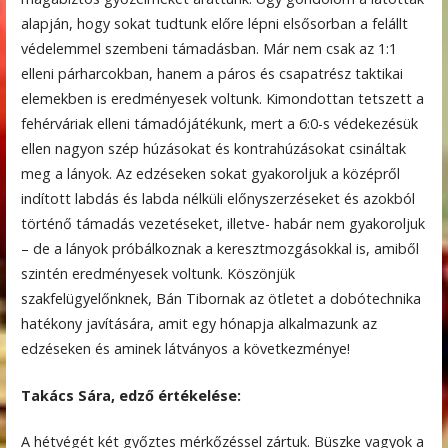
alapján, hogy sokat tudtunk előre lépni elsősorban a felállt
védelemmel szembeni támadásban. Már nem csak az 1:1
elleni párharcokban, hanem a páros és csapatrész taktikai
elemekben is eredményesek voltunk. Kimondottan tetszett a
fehérváriak elleni támadójátékunk, mert a 6:0-s védekezésük
ellen nagyon szép húzásokat és kontrahúzásokat csináltak
meg a lányok. Az edzéseken sokat gyakoroljuk a középről
indított labdás és labda nélküli előnyszerzéseket és azokból
történő támadás vezetéseket, illetve- habár nem gyakoroljuk
– de a lányok próbálkoznak a keresztmozgásokkal is, amiből
szintén eredményesek voltunk. Köszönjük
szakfelügyelőnknek, Bán Tibornak az ötletet a dobótechnika
hatékony javítására, amit egy hónapja alkalmazunk az
edzéseken és aminek látványos a következménye!
Takács Sára, edző értékelése:
A hétvégét két győztes mérkőzéssel zártuk. Büszke vagyok a