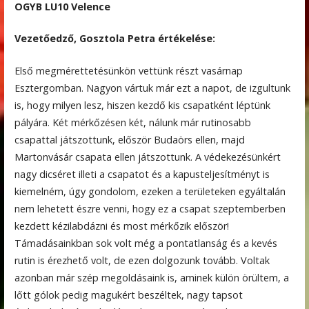
OGYB LU10 Velence
Vezetőedző, Gosztola Petra értékelése:
Első megmérettetésünkön vettünk részt vasárnap
Esztergomban. Nagyon vártuk már ezt a napot, de izgultunk
is, hogy milyen lesz, hiszen kezdő kis csapatként léptünk
pályára. Két mérkőzésen két, nálunk már rutinosabb
csapattal játszottunk, először Budaörs ellen, majd
Martonvásár csapata ellen játszottunk. A védekezésünkért
nagy dicséret illeti a csapatot és a kapusteljesítményt is
kiemelném, úgy gondolom, ezeken a területeken egyáltalán
nem lehetett észre venni, hogy ez a csapat szeptemberben
kezdett kézilabdázni és most mérkőzik először!
Támadásainkban sok volt még a pontatlanság és a kevés
rutin is érezhető volt, de ezen dolgozunk tovább. Voltak
azonban már szép megoldásaink is, aminek külön örültem, a
lőtt gólok pedig magukért beszéltek, nagy tapsot