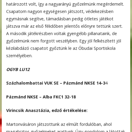
határozott volt, így a nagyarányú győzelmünk megérdemelt.
Csapatom nagyon egységesen játszott, védekezésben
egymásnak segítve, támadásban pedig ötletes játékot
játszva már az első félidőben jelentős előnyre tettünk szert.
A második játékrészben voltak gyengébb pillanataink, de
győzelmünk nem forgott veszélyben. Egy jól felkészített jól
kézilabdázó csapatot győztünk le az Óbudai Sportiskola
személyében.
OGYB LU12
Százhalombattai VUK SE – Pázmánd NKSE 14-3
4
Pázmánd NKSE – Alba FKC1 32-18
Virincsik Anasztázia, edző értékelése:
Martonvásáron játszottunk az elmúlt fordulóban, ahol
magabiztos győzelmeket arattunk. Úgy gondolom a látottak