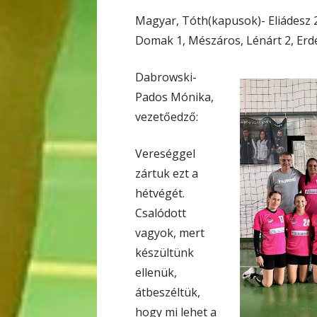
Magyar, Tóth(kapusok)- Eliádesz 2,
Domak 1, Mészáros, Lénárt 2, Erdél
Dabrowski-
Pados Mónika,
vezetőedző:
Vereséggel
zártuk ezt a
hétvégét.
Csalódott
vagyok, mert
készültünk
ellenük,
átbeszéltük,
hogy mi lehet a