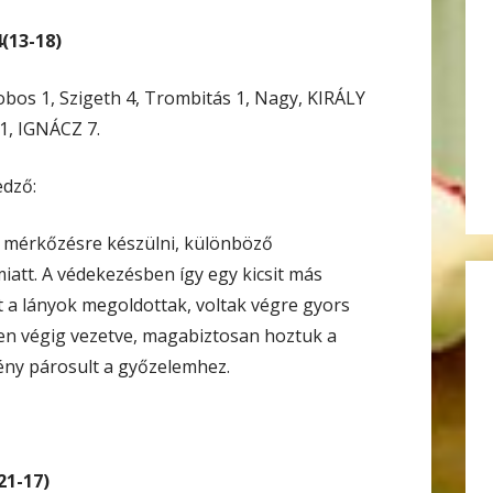
(13-18)
bos 1, Szigeth 4, Trombitás 1, Nagy, KIRÁLY
 1, IGNÁCZ 7.
edző:
a mérkőzésre készülni, különböző
att. A védekezésben így egy kicsit más
it a lányok megoldottak, voltak végre gyors
n végig vezetve, magabiztosan hoztuk a
ény párosult a győzelemhez.
21-17)