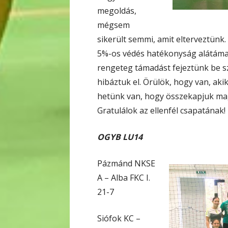
megoldás,
mégsem
sikerült semmi, amit elterveztünk
5%-os védés hatékonyság alátámas
rengeteg támadást fejeztünk be sz
hibáztuk el. Örülök, hogy van, aki
hetünk van, hogy összekapjuk ma
Gratulálok az ellenfél csapatának!
OGYB LU14
Pázmánd NKSE
A – Alba FKC I.
21-7
Siófok KC –