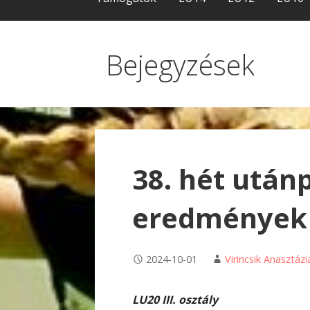
Bejegyzések
38. hét után
eredmények
2024-10-01
Virincsik Anasztázi
LU20 III. osztály