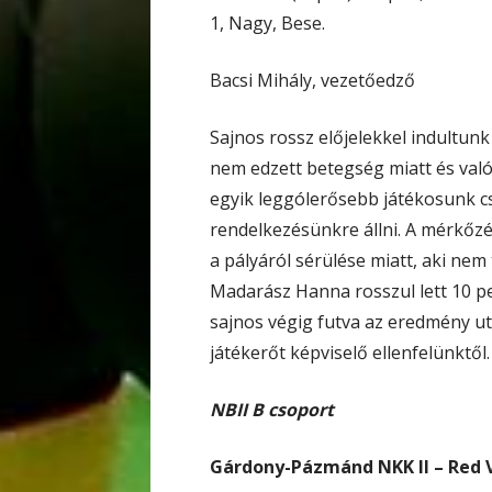
1, Nagy, Bese.
Bacsi Mihály, vezetőedző
Sajnos rossz előjelekkel indultu
nem edzett betegség miatt és valój
egyik leggólerősebb játékosunk c
rendelkezésünkre állni. A mérkőzés
a pályáról sérülése miatt, aki nem 
Madarász Hanna rosszul lett 10 pe
sajnos végig futva az eredmény u
játékerőt képviselő ellenfelünktől.
NBII B csoport
Gárdony-Pázmánd NKK II – Red V