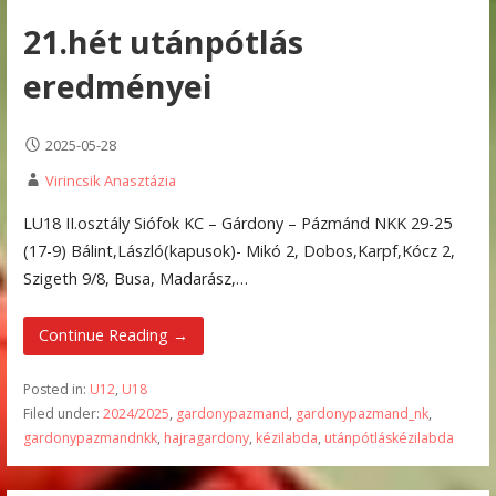
21.hét utánpótlás
eredményei
2025-05-28
Virincsik Anasztázia
LU18 II.osztály Siófok KC – Gárdony – Pázmánd NKK 29-25
(17-9) Bálint,László(kapusok)- Mikó 2, Dobos,Karpf,Kócz 2,
Szigeth 9/8, Busa, Madarász,…
Continue Reading →
Posted in:
U12
,
U18
Filed under:
2024/2025
,
gardonypazmand
,
gardonypazmand_nk
,
gardonypazmandnkk
,
hajragardony
,
kézilabda
,
utánpótláskézilabda