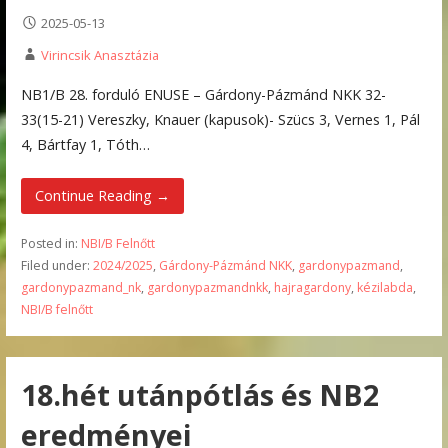
2025-05-13
Virincsik Anasztázia
NB1/B 28. forduló ENUSE – Gárdony-Pázmánd NKK 32-
33(15-21) Vereszky, Knauer (kapusok)- Szücs 3, Vernes 1, Pál
4, Bártfay 1, Tóth…
Continue Reading →
Posted in:
NBI/B Felnőtt
Filed under:
2024/2025
,
Gárdony-Pázmánd NKK
,
gardonypazmand
,
gardonypazmand_nk
,
gardonypazmandnkk
,
hajragardony
,
kézilabda
,
NBI/B felnőtt
18.hét utánpótlás és NB2
eredményei