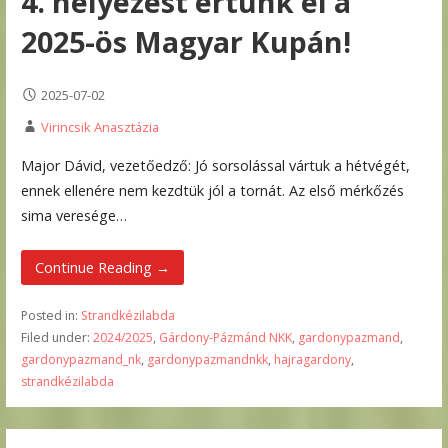
4. helyezést értünk el a
2025-ös Magyar Kupán!
2025-07-02
Virincsik Anasztázia
Major Dávid, vezetőedző: Jó sorsolással vártuk a hétvégét,
ennek ellenére nem kezdtük jól a tornát. Az első mérkőzés
sima veresége…
Continue Reading →
Posted in:
Strandkézilabda
Filed under:
2024/2025
,
Gárdony-Pázmánd NKK
,
gardonypazmand
,
gardonypazmand_nk
,
gardonypazmandnkk
,
hajragardony
,
strandkézilabda