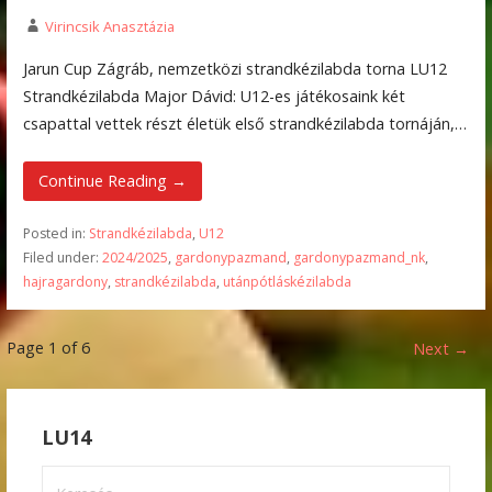
Virincsik Anasztázia
Jarun Cup Zágráb, nemzetközi strandkézilabda torna LU12
Strandkézilabda Major Dávid: U12-es játékosaink két
csapattal vettek részt életük első strandkézilabda tornáján,…
Continue Reading →
Posted in:
Strandkézilabda
,
U12
Filed under:
2024/2025
,
gardonypazmand
,
gardonypazmand_nk
,
hajragardony
,
strandkézilabda
,
utánpótláskézilabda
Bejegyzés
Page 1 of 6
Next →
navigation
LU14
Keresés: