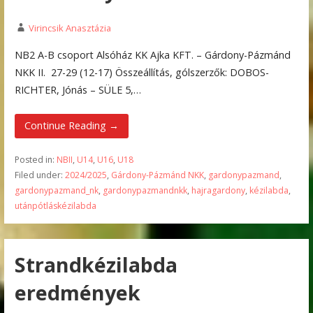
Virincsik Anasztázia
NB2 A-B csoport Alsóház KK Ajka KFT. – Gárdony-Pázmánd
NKK II. 27-29 (12-17) Összeállítás, gólszerzők: DOBOS-
RICHTER, Jónás – SÜLE 5,…
Continue Reading →
Posted in:
NBII
,
U14
,
U16
,
U18
Filed under:
2024/2025
,
Gárdony-Pázmánd NKK
,
gardonypazmand
,
gardonypazmand_nk
,
gardonypazmandnkk
,
hajragardony
,
kézilabda
,
utánpótláskézilabda
Strandkézilabda
eredmények