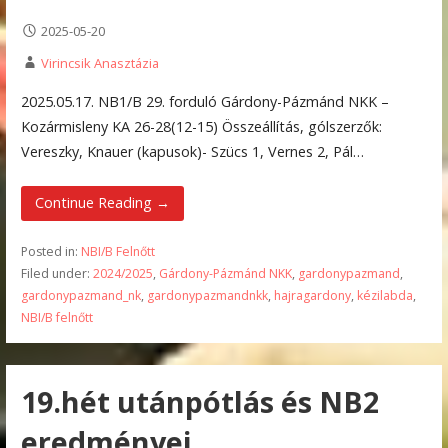
2025-05-20
Virincsik Anasztázia
2025.05.17. NB1/B 29. forduló Gárdony-Pázmánd NKK –
Kozármisleny KA 26-28(12-15) Összeállítás, gólszerzők:
Vereszky, Knauer (kapusok)- Szücs 1, Vernes 2, Pál…
Continue Reading →
Posted in:
NBI/B Felnőtt
Filed under:
2024/2025
,
Gárdony-Pázmánd NKK
,
gardonypazmand
,
gardonypazmand_nk
,
gardonypazmandnkk
,
hajragardony
,
kézilabda
,
NBI/B felnőtt
19.hét utánpótlás és NB2
eredményei