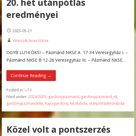
20. hét utánpótlás
eredményei
2025-05-21
Virincsik Anasztázia
OGYB LU14 ÓKSI – Pázmánd NKSE A 17-34 Veresegyház I. –
Pázmánd NKSE B 12-26 Veresegyház III. – Pázmánd NKSE…
Continue Reading →
Posted in:
U14
Filed under:
2024/2025
,
gardonypazmand
,
gardonypazmand_nk
,
gardonypazmandnkk
,
hajragardony
,
kézilabda
,
utánpótláskézilabda
Közel volt a pontszerzés