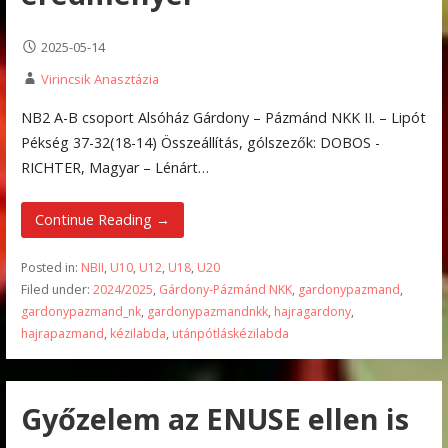
2025-05-14
Virincsik Anasztázia
NB2 A-B csoport Alsóház Gárdony – Pázmánd NKK II. – Lipót
Pékség 37-32(18-14) Összeállítás, gólszezők: DOBOS -
RICHTER, Magyar – Lénárt…
Continue Reading →
Posted in:
NBII
,
U10
,
U12
,
U18
,
U20
Filed under:
2024/2025
,
Gárdony-Pázmánd NKK
,
gardonypazmand
,
gardonypazmand_nk
,
gardonypazmandnkk
,
hajragardony
,
hajrapazmand
,
kézilabda
,
utánpótláskézilabda
Győzelem az ENUSE ellen is