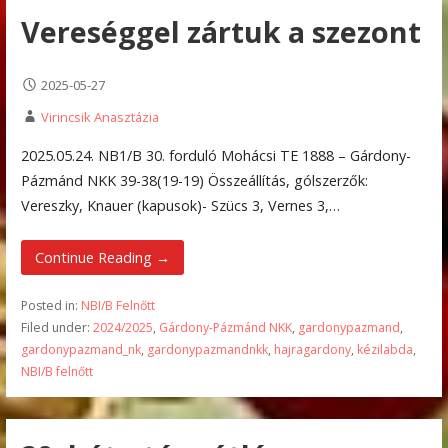
Vereséggel zártuk a szezont
2025-05-27
Virincsik Anasztázia
2025.05.24. NB1/B 30. forduló Mohácsi TE 1888 – Gárdony-
Pázmánd NKK 39-38(19-19) Összeállítás, gólszerzők:
Vereszky, Knauer (kapusok)- Szücs 3, Vernes 3,…
Continue Reading →
Posted in:
NBI/B Felnőtt
Filed under:
2024/2025
,
Gárdony-Pázmánd NKK
,
gardonypazmand
,
gardonypazmand_nk
,
gardonypazmandnkk
,
hajragardony
,
kézilabda
,
NBI/B felnőtt