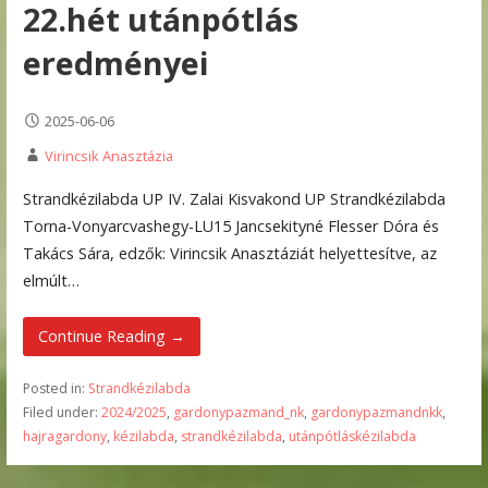
22.hét utánpótlás
eredményei
2025-06-06
Virincsik Anasztázia
Strandkézilabda UP IV. Zalai Kisvakond UP Strandkézilabda
Torna-Vonyarcvashegy-LU15 Jancsekityné Flesser Dóra és
Takács Sára, edzők: Virincsik Anasztáziát helyettesítve, az
elmúlt…
Continue Reading →
Posted in:
Strandkézilabda
Filed under:
2024/2025
,
gardonypazmand_nk
,
gardonypazmandnkk
,
hajragardony
,
kézilabda
,
strandkézilabda
,
utánpótláskézilabda