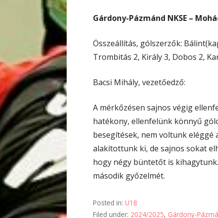
Gárdony-Pázmánd NKSE – Mohács
Összeállítás, gólszerzők: Bálint(ka
Trombitás 2, Király 3, Dobos 2, Kar
Bacsi Mihály, vezetőedző:
A mérkőzésen sajnos végig ellenf
hatékony, ellenfelünk könnyű gólo
besegítések, nem voltunk eléggé a
alakítottunk ki, de sajnos sokat e
hogy négy büntetőt is kihagytunk
második győzelmét.
Posted in:
U18
Filed under:
2024/2025
,
Gárdony-Pázmá