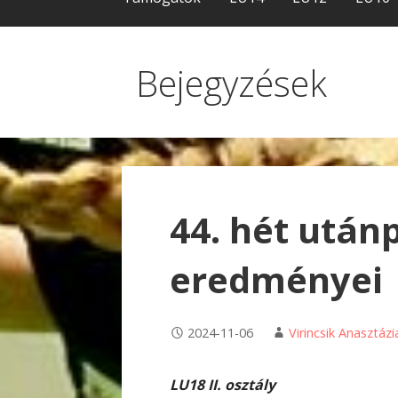
Bejegyzések
44. hét után
eredményei
2024-11-06
Virincsik Anasztázi
LU18 II. osztály