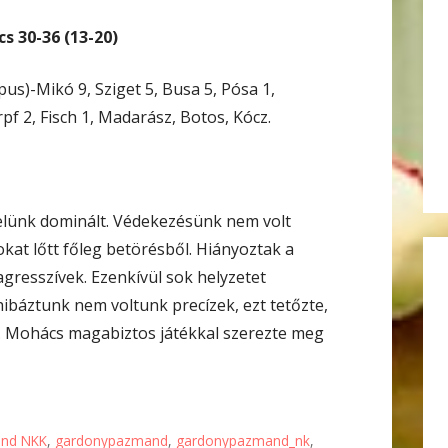
 30-36 (13-20)
pus)-Mikó 9, Sziget 5, Busa 5, Pósa 1,
pf 2, Fisch 1, Madarász, Botos, Kócz.
elünk dominált. Védekezésünk nem volt
kat lőtt főleg betörésből. Hiányoztak a
gresszívek. Ezenkívül sok helyzetet
lhibáztunk nem voltunk precízek, ezt tetőzte,
. Mohács magabiztos játékkal szerezte meg
nd NKK
,
gardonypazmand
,
gardonypazmand_nk
,