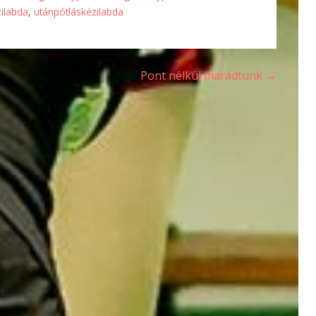
zilabda
,
utánpótláskézilabda
Pont nélkül maradtunk →