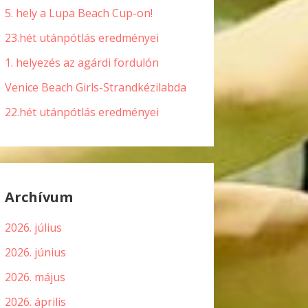
5. hely a Lupa Beach Cup-on!
23.hét utánpótlás eredményei
1. helyezés az agárdi fordulón
Venice Beach Girls-Strandkézilabda
22.hét utánpótlás eredményei
Archívum
2026. július
2026. június
2026. május
2026. április