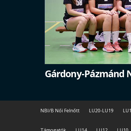
Gárdony-Pázmánd 
NBI/B Női Felnőtt
LU20-LU19
LU
Támogatók
LU14
LU12
LU10