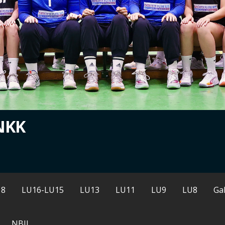
NKK
18
LU16-LU15
LU13
LU11
LU9
LU8
Gal
NBII