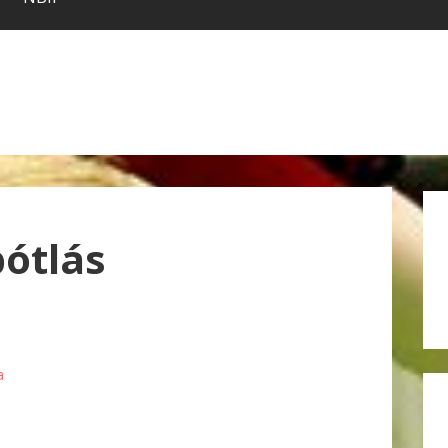
pótlás
a