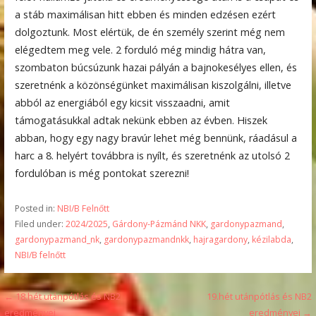
a stáb maximálisan hitt ebben és minden edzésen ezért
dolgoztunk. Most elértük, de én személy szerint még nem
elégedtem meg vele. 2 forduló még mindig hátra van,
szombaton búcsúzunk hazai pályán a bajnokesélyes ellen, és
szeretnénk a közönségünket maximálisan kiszolgálni, illetve
abból az energiából egy kicsit visszaadni, amit
támogatásukkal adtak nekünk ebben az évben. Hiszek
abban, hogy egy nagy bravúr lehet még bennünk, ráadásul a
harc a 8. helyért továbbra is nyílt, és szeretnénk az utolsó 2
fordulóban is még pontokat szerezni!
Posted in:
NBI/B Felnőtt
Filed under:
2024/2025
,
Gárdony-Pázmánd NKK
,
gardonypazmand
,
gardonypazmand_nk
,
gardonypazmandnkk
,
hajragardony
,
kézilabda
,
NBI/B felnőtt
Bejegyzés
← 18.hét utánpótlás és NB2
19.hét utánpótlás és NB2
eredményei
eredményei →