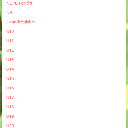
NBI/B Felnőtt
NBII
Strandkézilabda
U10
U11
U12
U13
U14
U15
U16
U17
U18
U19
U20