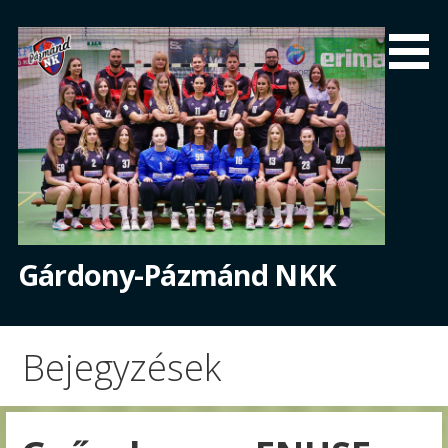
Skip
to
content
Gárdony-Pázmánd NKK
Bejegyzések