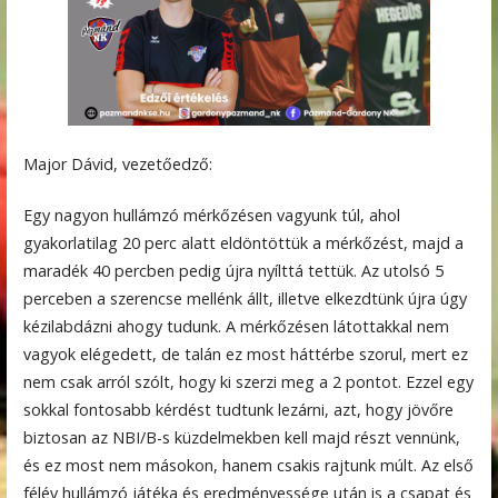
Major Dávid, vezetőedző:
Egy nagyon hullámzó mérkőzésen vagyunk túl, ahol
gyakorlatilag 20 perc alatt eldöntöttük a mérkőzést, majd a
maradék 40 percben pedig újra nyílttá tettük. Az utolsó 5
perceben a szerencse mellénk állt, illetve elkezdtünk újra úgy
kézilabdázni ahogy tudunk. A mérkőzésen látottakkal nem
vagyok elégedett, de talán ez most háttérbe szorul, mert ez
nem csak arról szólt, hogy ki szerzi meg a 2 pontot. Ezzel egy
sokkal fontosabb kérdést tudtunk lezárni, azt, hogy jövőre
biztosan az NBI/B-s küzdelmekben kell majd részt vennünk,
és ez most nem másokon, hanem csakis rajtunk múlt. Az első
félév hullámzó játéka és eredményessége után is a csapat és