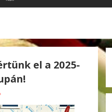
értünk el a 2025-
upán!
a