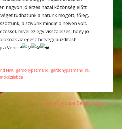
zen nagyon jó érzés hazai közönség előtt
étvégét tudhatunk a hátunk mögött, főleg,
tszottunk, a szívünk mindig a helyén volt.
zéssel, mivel ez egy visszajelzés, hogy jó
olóknak az egész hétvégi buzdítást!
jrá Venice!
nd NKK
,
gardonypazmand
,
gardonypazmand_nk
,
randkézilabda
5. hely a Lupa Beach Cup-on →