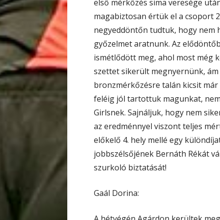
első mérkőzés sima veresége utá
magabiztosan értük el a csoport 2
negyeddöntőn tudtuk, hogy nem hib
győzelmet aratnunk. Az elődöntőb
ismétlődött meg, ahol most még k
szettet sikerült megnyernünk, ám a
bronzmérkőzésre talán kicsit már e
feléig jól tartottuk magunkat, ne
Girlsnek. Sajnáljuk, hogy nem sik
az eredménnyel viszont teljes mé
előkelő 4. hely mellé egy különdíja
jobbszélsőjének Bernáth Rékát vál
szurkoló biztatását!
Gaál Dorina:
A hétvégén Agárdon kerültek meg