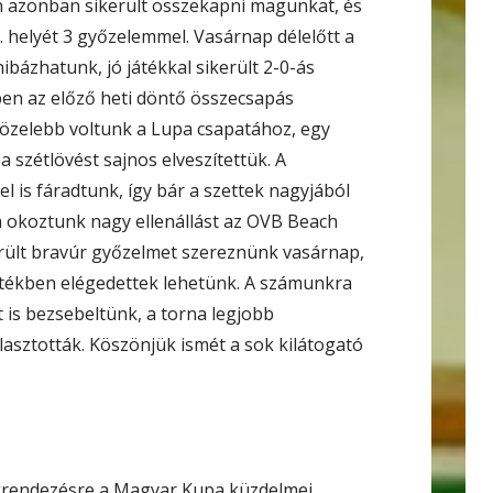
n azonban sikerült összekapni magunkat, és
. helyét 3 győzelemmel. Vasárnap délelőtt a
ázhatunk, jó játékkal sikerült 2-0-ás
en az előző heti döntő összecsapás
özelebb voltunk a Lupa csapatához, egy
 szétlövést sajnos elveszítettük. A
l is fáradtunk, így bár a szettek nagyjából
m okoztunk nagy ellenállást az OVB Beach
erült bravúr győzelmet szereznünk vasárnap,
rtékben elégedettek lehetünk. A számunkra
t is bezsebeltünk, a torna legjobb
asztották. Köszönjük ismét a sok kilátogató
rendezésre a Magyar Kupa küzdelmei.