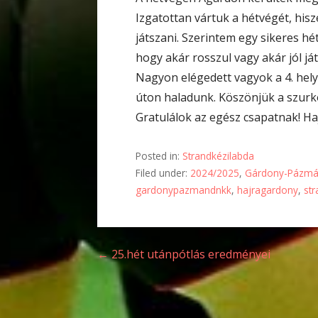
Izgatottan vártuk a hétvégét, his
játszani. Szerintem egy sikeres h
hogy akár rosszul vagy akár jól já
Nagyon elégedett vagyok a 4. helye
úton haladunk. Köszönjük a szurk
Gratulálok az egész csapatnak! Ha
Posted in:
Strandkézilabda
Filed under:
2024/2025
,
Gárdony-Pázmá
gardonypazmandnkk
,
hajragardony
,
st
Bejegyzés
← 25.hét utánpótlás eredményei
navigáció