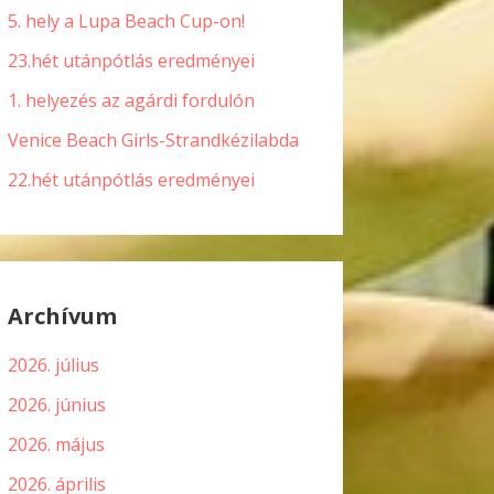
5. hely a Lupa Beach Cup-on!
23.hét utánpótlás eredményei
1. helyezés az agárdi fordulón
Venice Beach Girls-Strandkézilabda
22.hét utánpótlás eredményei
Archívum
2026. július
2026. június
2026. május
2026. április