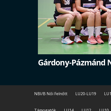
Gárdony-Pázmánd 
NBI/B Női Felnőtt
LU20-LU19
LU
Támogatók
LU14
LU12
LU10