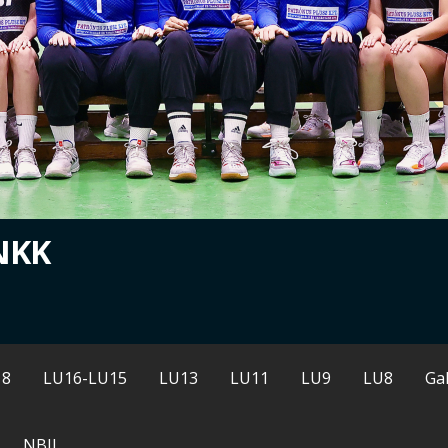
NKK
18
LU16-LU15
LU13
LU11
LU9
LU8
Gal
NBII