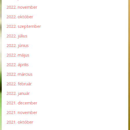
2022. november
2022. október
2022. szeptember
2022. július
2022. június
2022. május
2022. április
2022. március
2022. február
2022. január
2021. december
2021. november
2021. október