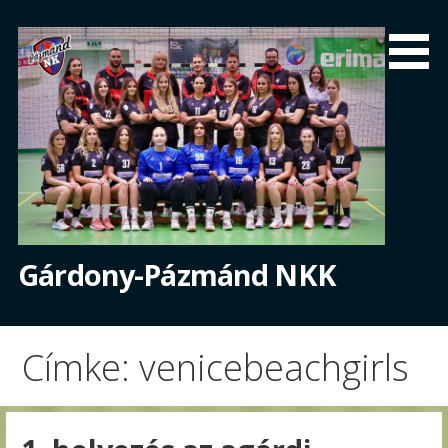
Skip
to
content
Gárdony-Pázmánd NKK
Címke: venicebeachgirls