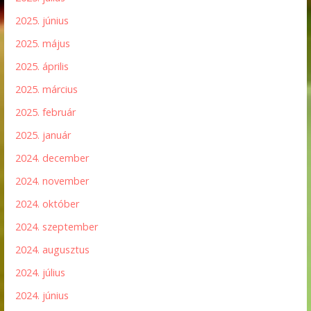
2025. június
2025. május
2025. április
2025. március
2025. február
2025. január
2024. december
2024. november
2024. október
2024. szeptember
2024. augusztus
2024. július
2024. június