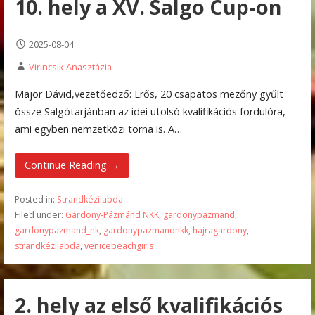
10. hely a XV. Salgo Cup-on
2025-08-04
Virincsik Anasztázia
Major Dávid,vezetőedző: Erős, 20 csapatos mezőny gyűlt
össze Salgótarjánban az idei utolsó kvalifikációs fordulóra,
ami egyben nemzetközi torna is. A…
Continue Reading →
Posted in:
Strandkézilabda
Filed under:
Gárdony-Pázmánd NKK
,
gardonypazmand
,
gardonypazmand_nk
,
gardonypazmandnkk
,
hajragardony
,
strandkézilabda
,
venicebeachgirls
2. hely az első kvalifikációs