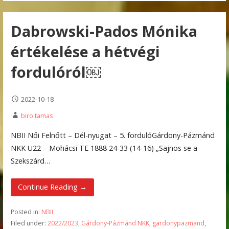
Dabrowski-Pados Mónika
értékelése a hétvégi
fordulóról￼
2022-10-18
biro.tamas
NBII Női Felnőtt – Dél-nyugat – 5. fordulóGárdony-Pázmánd
NKK U22 – Mohácsi TE 1888 24-33 (14-16) „Sajnos se a
Szekszárd…
Continue Reading →
Posted in:
NBII
Filed under:
2022/2023
,
Gárdony-Pázmánd NKK
,
gardonypazmand
,