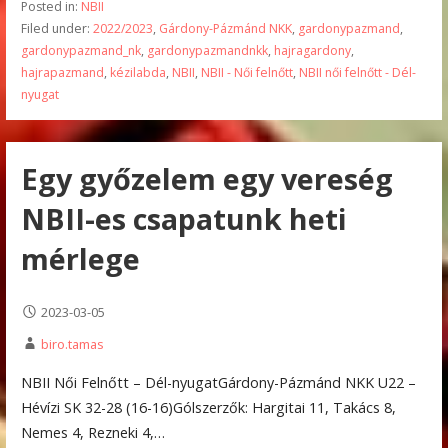
Posted in:
NBII
Filed under:
2022/2023
,
Gárdony-Pázmánd NKK
,
gardonypazmand
,
gardonypazmand_nk
,
gardonypazmandnkk
,
hajragardony
,
hajrapazmand
,
kézilabda
,
NBII
,
NBII - Női felnőtt
,
NBII női felnőtt - Dél-
nyugat
Egy győzelem egy vereség
NBII-es csapatunk heti
mérlege
2023-03-05
biro.tamas
NBII Női Felnőtt – Dél-nyugatGárdony-Pázmánd NKK U22 –
Hévízi SK 32-28 (16-16)Gólszerzők: Hargitai 11, Takács 8,
Nemes 4, Rezneki 4,…