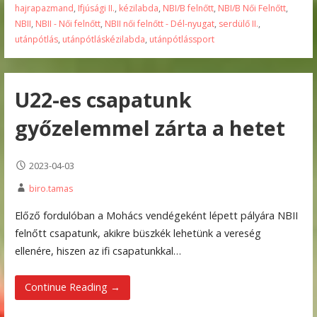
hajrapazmand
,
Ifjúsági II.
,
kézilabda
,
NBI/B felnőtt
,
NBI/B Női Felnőtt
,
NBII
,
NBII - Női felnőtt
,
NBII női felnőtt - Dél-nyugat
,
serdülő II.
,
utánpótlás
,
utánpótláskézilabda
,
utánpótlássport
U22-es csapatunk
győzelemmel zárta a hetet
2023-04-03
biro.tamas
Előző fordulóban a Mohács vendégeként lépett pályára NBII
felnőtt csapatunk, akikre büszkék lehetünk a vereség
ellenére, hiszen az ifi csapatunkkal…
Continue Reading →