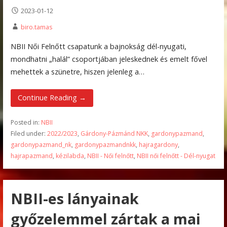
2023-01-12
biro.tamas
NBII Női Felnőtt csapatunk a bajnokság dél-nyugati,
mondhatni „halál” csoportjában jeleskednek és emelt fővel
mehettek a szünetre, hiszen jelenleg a…
Continue Reading →
Posted in:
NBII
Filed under:
2022/2023
,
Gárdony-Pázmánd NKK
,
gardonypazmand
,
gardonypazmand_nk
,
gardonypazmandnkk
,
hajragardony
,
hajrapazmand
,
kézilabda
,
NBII - Női felnőtt
,
NBII női felnőtt - Dél-nyugat
NBII-es lányainak
győzelemmel zártak a mai