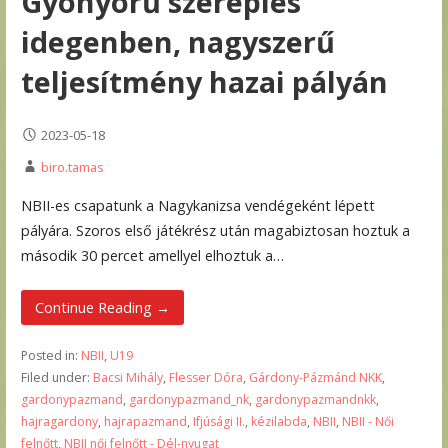
Gyönyörű szereplés
idegenben, nagyszerű
teljesítmény hazai pályán
2023-05-18
biro.tamas
NBII-es csapatunk a Nagykanizsa vendégeként lépett
pályára. Szoros első játékrész után magabiztosan hoztuk a
második 30 percet amellyel elhoztuk a…
Continue Reading →
Posted in:
NBII
,
U19
Filed under:
Bacsi Mihály
,
Flesser Dóra
,
Gárdony-Pázmánd NKK
,
gardonypazmand
,
gardonypazmand_nk
,
gardonypazmandnkk
,
hajragardony
,
hajrapazmand
,
Ifjúsági II.
,
kézilabda
,
NBII
,
NBII - Női
felnőtt
,
NBII női felnőtt - Dél-nyugat