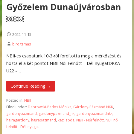
Győzelem Dunaújvárosban
￼￼
2022-11-15
biro.tamas
NBII-es csapatunk 10-3-ról fordította meg a mérkőzést és
hozta el a két pontot NBII Női Felnőtt – Dél-nyugatDKKA
U22 –…
Continue Reading →
Posted in:
NBII
Filed under:
Dabrowski-Pados Mónika
,
Gárdony-Pázmánd NKK
,
gardonypazmand
,
gardonypazmand_nk
,
gardonypazmandnkk
,
hajragardony
,
hajrapazmand
,
kézilabda
,
NBII - Női felnőtt
,
NBII női
felnőtt - Dél-nyugat