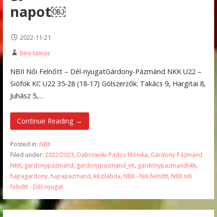
napot￼
2022-11-21
biro.tamas
NBII Női Felnőtt – Dél-nyugatGárdony-Pázmánd NKK U22 –
Siófok KC U22 35-28 (18-17) Gólszerzők: Takács 9, Hargitai 8,
Juhász 5,…
Continue Reading →
Posted in:
NBII
Filed under:
2022/2023
,
Dabrowski-Pados Mónika
,
Gárdony-Pázmánd
NKK
,
gardonypazmand
,
gardonypazmand_nk
,
gardonypazmandnkk
,
hajragardony
,
hajrapazmand
,
kézilabda
,
NBII - Női felnőtt
,
NBII női
felnőtt - Dél-nyugat