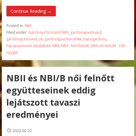
Continue Reading →
Posted in:
NBII
Filed under:
Gárdony-Pázmánd NKK
,
gardonypazmand
,
gardonypazmand_nk
,
gardonypazmandnkk
,
hajragardony
,
hajrapazmand
,
kézilabda
,
NBII
,
NBII - Női felnőtt
,
NBII női felnőtt - Dél-
nyugat
NBII és NBI/B női felnőtt
együtteseinek eddig
lejátszott tavaszi
eredményei
2023-02-22