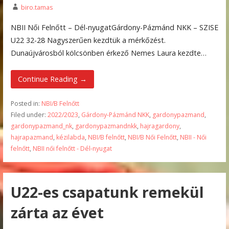
biro.tamas
NBII Női Felnőtt – Dél-nyugatGárdony-Pázmánd NKK – SZISE
U22 32-28 Nagyszerűen kezdtük a mérkőzést.
Dunaújvárosból kölcsönben érkező Nemes Laura kezdte…
Continue Reading →
Posted in:
NBI/B Felnőtt
Filed under:
2022/2023
,
Gárdony-Pázmánd NKK
,
gardonypazmand
,
gardonypazmand_nk
,
gardonypazmandnkk
,
hajragardony
,
hajrapazmand
,
kézilabda
,
NBI/B felnőtt
,
NBI/B Női Felnőtt
,
NBII - Női
felnőtt
,
NBII női felnőtt - Dél-nyugat
U22-es csapatunk remekül
zárta az évet