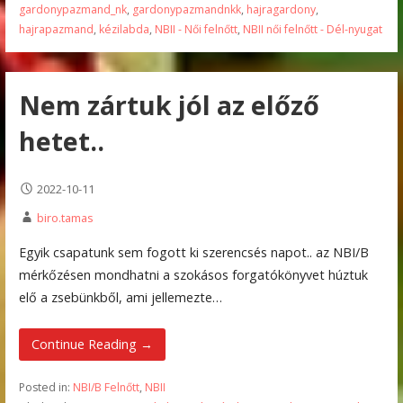
gardonypazmand_nk
,
gardonypazmandnkk
,
hajragardony
,
hajrapazmand
,
kézilabda
,
NBII - Női felnőtt
,
NBII női felnőtt - Dél-nyugat
Nem zártuk jól az előző
hetet..
2022-10-11
biro.tamas
Egyik csapatunk sem fogott ki szerencsés napot.. az NBI/B
mérkőzésen mondhatni a szokásos forgatókönyvet húztuk
elő a zsebünkből, ami jellemezte…
Continue Reading →
Posted in:
NBI/B Felnőtt
,
NBII