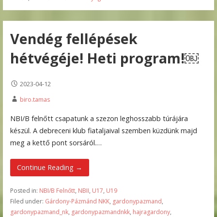
Vendég fellépések
hétvégéje! Heti program!￼
2023-04-12
biro.tamas
NBI/B felnőtt csapatunk a szezon leghosszabb túrájára
készül. A debreceni klub fiataljaival szemben küzdünk majd
meg a kettő pont sorsáról.…
Continue Reading →
Posted in:
NBI/B Felnőtt
,
NBII
,
U17
,
U19
Filed under:
Gárdony-Pázmánd NKK
,
gardonypazmand
,
gardonypazmand_nk
,
gardonypazmandnkk
,
hajragardony
,