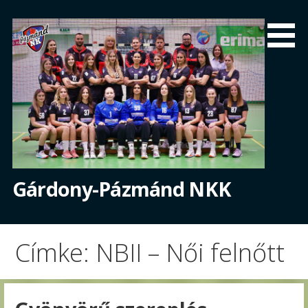
Skip
to
content
Gárdony-Pázmánd NKK
Címke: NBII – Női felnőtt