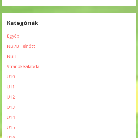
Kategóriák
Egyéb
NBI/B Felnőtt
NBII
Strandkézilabda
U10
U11
U12
U13
U14
U15
U16