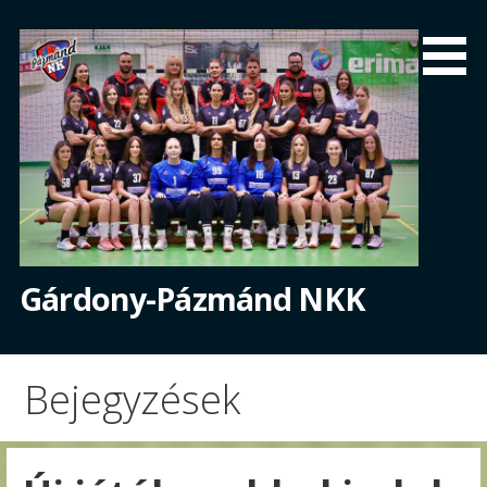
Skip
to
content
Gárdony-Pázmánd NKK
Bejegyzések