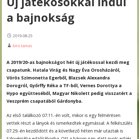
Új játékosokkal indul
a bajnokság
2019-08-25
biro.tamas
A 2019/20-as bajnokságot hét új játékossal kezdi meg
csapatunk. Hatala Virág és Nagy Éva Orosházáról,
Vörös Szimonetta Egerből, Blazsek Alexandra
Dorogról, Győrffy Réka a TF-ből, Vernes Dorottya a
Hypo együtteséből, Magyar Nikolett pedig visszatért a
Veszprém csapatából Gárdonyba.
Az első találkozó 07.11.-én volt, mikor is egy felmérésen
vettek részt a lányok és ismerkedtek egymással. A felkészülés
07.29.-én kezdődött és a következő héten már utaztak is
Szlovéniába edzőtáborba. Ott a három nap alatt nyolc edzés