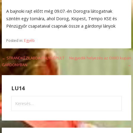
A bajnoki rajt előtt még 09.07.-én Dorogra látogatnak
szintén egy tornára, ahol Dorog, Kispest, Tempo KSE és
Pénzügyőr csapataival csapnak össze a gárdonyi lányok
Posted in:
Egyéb
Bejegyzés
← STRANDKÉZILABDA-PÁLYA ÉPÜLT
Negyedik helyezés az OXXO kupán
GÁRDONYBAN
→
navigáció
LU14
Keresés: