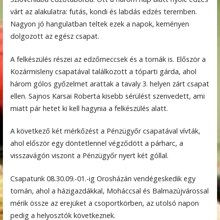
várt az alakulatra: futás, kondi és labdás edzés teremben.
Nagyon jó hangulatban teltek ezek a napok, keményen
dolgozott az egész csapat.
A felkészülés részei az edzőmeccsek és a tornák is. Először a
Kozármisleny csapatával találkozott a tóparti gárda, ahol
három gólos győzelmet arattak a tavaly 3. helyen zárt csapat
ellen. Sajnos Karsai Roberta kisebb sérülést szenvedett, ami
miatt pár hetet ki kell hagynia a felkészülés alatt.
A következő két mérkőzést a Pénzügyőr csapatával vívták,
ahol először egy döntetlennel végződött a párharc, a
visszavágón viszont a Pénzügyőr nyert két góllal.
Csapatunk 08.30.09.-01.-ig Orosházán vendégeskedik egy
tornán, ahol a házigazdákkal, Moháccsal és Balmazújvárossal
mérik össze az erejüket a csoportkörben, az utolsó napon
pedig a helyosztók következnek.