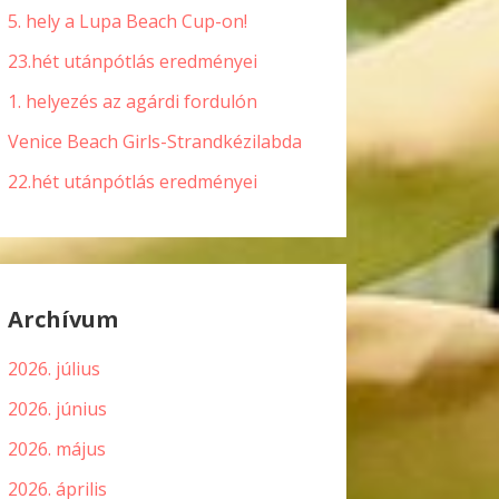
5. hely a Lupa Beach Cup-on!
23.hét utánpótlás eredményei
1. helyezés az agárdi fordulón
Venice Beach Girls-Strandkézilabda
22.hét utánpótlás eredményei
Archívum
2026. július
2026. június
2026. május
2026. április