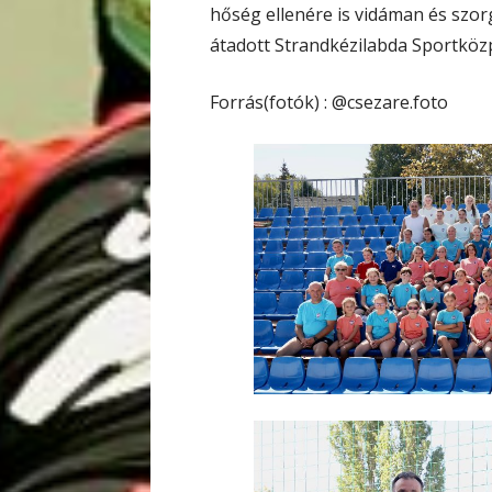
hőség ellenére is vidáman és szor
átadott Strandkézilabda Sportközp
Forrás(fotók) : @csezare.foto