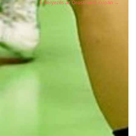
6. helyezés az Orostherm Kupán →