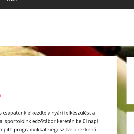
a
 csapatunk elkezdte a nyári felkészülést a
tal sportolóink edzőtábor keretén belül napi
atépítő programokkal kiegészítve a rekkenő