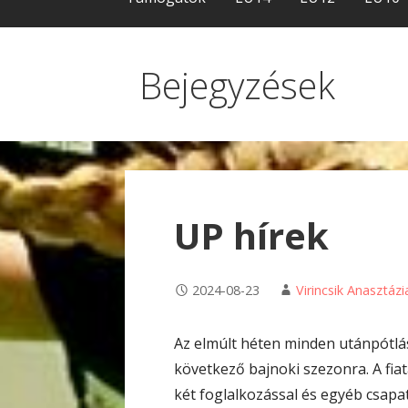
Bejegyzések
UP hírek
2024-08-23
Virincsik Anasztázi
Az elmúlt héten minden utánpótlás
következő bajnoki szezonra. A fia
két foglalkozással és egyéb csap