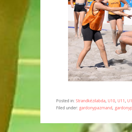
Posted in:
Strandkézilabda
,
U10
,
U11
,
U
Filed under:
gardonypazmand
,
gardony