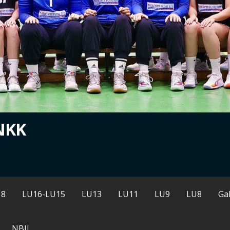
NKK
18
LU16-LU15
LU13
LU11
LU9
LU8
Gal
NBII