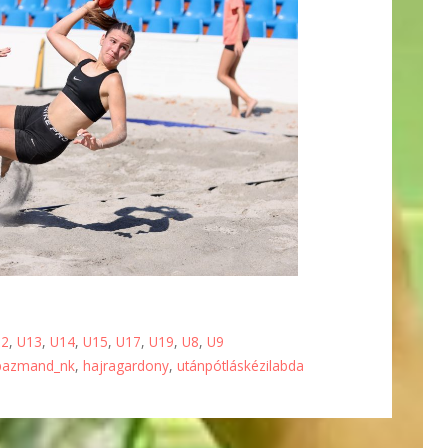
12
,
U13
,
U14
,
U15
,
U17
,
U19
,
U8
,
U9
pazmand_nk
,
hajragardony
,
utánpótláskézilabda