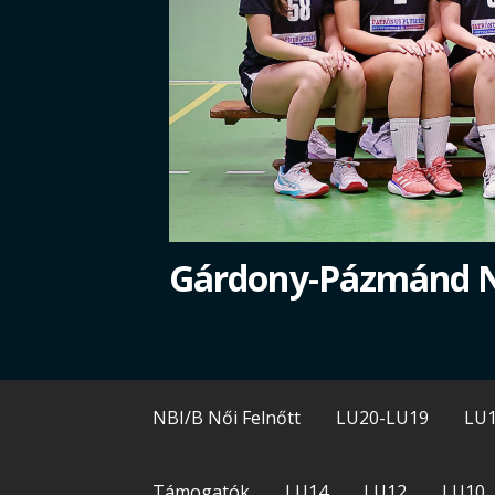
Gárdony-Pázmánd 
NBI/B Női Felnőtt
LU20-LU19
LU
Támogatók
LU14
LU12
LU10