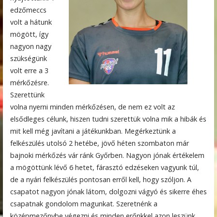
edzőmeccs
volt a hátunk
mögött, így
nagyon nagy
szükségünk
volt erre a 3
mérkőzésre.
Szerettünk
volna nyerni minden mérkőzésen, de nem ez volt az
elsődleges célunk, hiszen tudni szerettük volna mik a hibák és
mit kell még javítani a játékunkban. Megérkeztünk a
felkészülés utolsó 2 hetébe, jövő héten szombaton már
bajnoki mérkőzés vár ránk Győrben. Nagyon jónak értékelem
a mögöttünk lévő 6 hetet, fárasztó edzéseken vagyunk túl,
de a nyári felkészülés pontosan erről kell, hogy szóljon. A
csapatot nagyon jónak látom, dolgozni vágyó és sikerre éhes
csapatnak gondolom magunkat. Szeretnénk a
középmezőnybe végezni és minden erőnkkel azon leszünk,