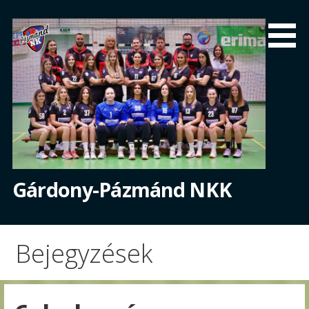
Skip
to
content
Gárdony-Pázmánd NKK
Bejegyzések