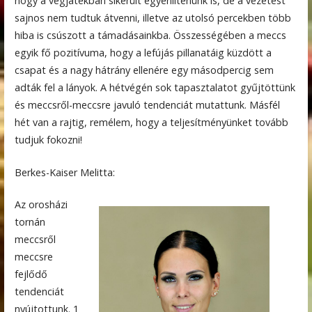
hogy a végjátékban sikerült egyenlítenünk is, de a vezetést
sajnos nem tudtuk átvenni, illetve az utolsó percekben több
hiba is csúszott a támadásainkba. Összességében a meccs
egyik fő pozitívuma, hogy a lefújás pillanatáig küzdött a
csapat és a nagy hátrány ellenére egy másodpercig sem
adták fel a lányok. A hétvégén sok tapasztalatot gyűjtöttünk
és meccsről-meccsre javuló tendenciát mutattunk. Másfél
hét van a rajtig, remélem, hogy a teljesítményünket tovább
tudjuk fokozni!
Berkes-Kaiser Melitta:
Az orosházi
tornán
meccsről
meccsre
fejlődő
tendenciát
nyújtottunk. 1