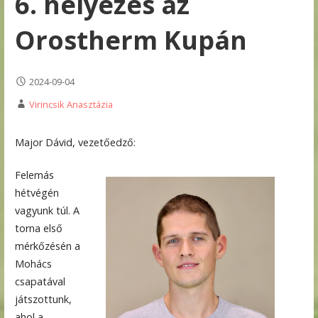
6. helyezés az
Orostherm Kupán
2024-09-04
Virincsik Anasztázia
Major Dávid, vezetőedző:
Felemás
hétvégén
vagyunk túl. A
torna első
mérkőzésén a
Mohács
csapatával
játszottunk,
ahol a