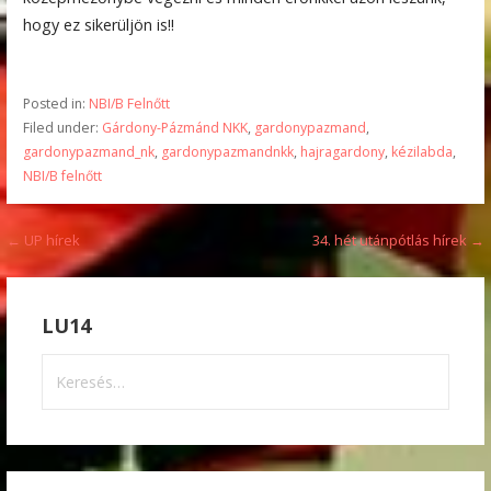
hogy ez sikerüljön is!!
Posted in:
NBI/B Felnőtt
Filed under:
Gárdony-Pázmánd NKK
,
gardonypazmand
,
gardonypazmand_nk
,
gardonypazmandnkk
,
hajragardony
,
kézilabda
,
NBI/B felnőtt
Bejegyzés
← UP hírek
34. hét utánpótlás hírek →
navigáció
LU14
Keresés: