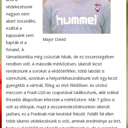
védekezésünk
nagyon nem
akart összeállni,
ezáltal a
kapusaink sem
Major Dávid
kapták el a
fonalat. A
támadásinkba még csúsztak hibák, de ez összességében
rendben volt. A második mérkőzésen, sikerült kicsit
rendeznünk a sorokat a védőtérfélen, több labdát is
szereztünk, azonban a helyzetkihasználásunk volt egy kicsit
gyengébb a vártnál, főleg az első félidőben. Az utolsó
meccsen a Fradi U20-as csapatával találkoztunk, akik sokkal
frissebb állapotban érkeztek a mérkőzésre. Már 7 gólos is
volt az előnyük, majd a visszarendeződésünkön sikerült
javítani, ez a Fradinak már kevésbé feküdt. Felállt fal ellen
több sikeres védekezésünk is volt, aminek eredménye az lett,