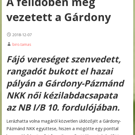
A félidőben még
vezetett a Gárdony
2018-12-07
biro.tamas
Fájó vereséget szenvedett,
rangadót bukott el hazai
pályán a Gárdony-Pázmánd
NKK női kézilabdacsapata
az NB I/B 10. fordulójában.
Lerázhatta volna magáról közvetlen üldözőjét a Gárdony-
Pázmánd NKK együttese, hiszen a mögötte egy ponttal