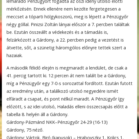
lemaradó Pénzügyőrt fogadta az őszi idény utolsó előtti
mérkőzésén. Ennek ellenére nem kezdte fergetegesen a
meccset a tóparti hölgykoszorú, meg is lépett a Pénz­ügyőr
négy góllal. Pinizsi Zoltán lányai először a 7. percben találtak
be. Ezután összeállt a védekezés és a támadás is,
felzárkózott a Gárdony, a 22. percben pedig a vezetést is
átvette, sőt, a szünetig háromgólos előnyre tettek szert a
hazai­ak.
A második félidő elején is megmaradt a lendület, de csak a
41. percig tartott ki. 12 percen át nem talált be a Gárdony,
míg a Pénzügyőr egy 7-0-s sorozattal fordított. Ezután futott
az eredmény után, a találkozó utolsó negyedére ismét
elfáradt a csapat, és pont nélkül maradt. A Pénzügyőr így
előzött, s az idei utolsó, Haladás elleni összecsapás előtt a
tabella 8. helyén áll a Gárdony.
Gárdony-Pázmánd NKK–Pénzügyőr 24-29 (16-13)
Gárdony, 75 néző.
Gárdony: Vártok, Biró (kapusok) – Hrabovszky 1, Kolics 1,