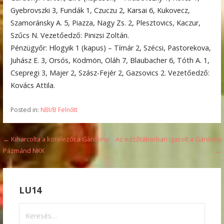
Gyebrovszki 3, Fundák 1, Czuczu 2, Karsai 6, Kukovecz,
Szamoránsky A. 5, Piazza, Nagy Zs. 2, Plesztovics, Kaczur,
Szűcs N. Vezetőedző: Pinizsi Zoltán.
Pénzügyőr: Hlogyik 1 (kapus) – Tímár 2, Szécsi, Pastorekova,
Juhász E. 3, Orsós, Ködmön, Oláh 7, Blaubacher 6, Tóth A. 1,
Csepregi 3, Majer 2, Szász-Fejér 2, Gazsovics 2. Vezetőedző:
Kovács Attila.
Posted in:
NBI/B Felnőtt
Bejegyzés
← Kiharcolta a kötelezőt a Gárdony-
Az edzőtáborban igazolt a Gárdony
Pázmánd NKK
→
navigáció
LU14
Keresés: