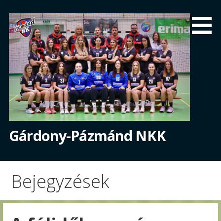
Skip
to
content
Gárdony-Pázmánd NKK
Bejegyzések