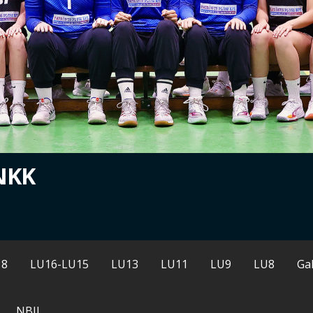
NKK
18
LU16-LU15
LU13
LU11
LU9
LU8
Gal
NBII