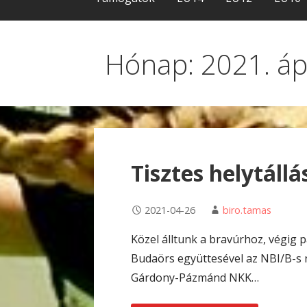
Hónap: 2021. ápr
Tisztes helytállá
2021-04-26
biro.tamas
Közel álltunk a bravúrhoz, végig 
Budaörs együttesével az NBI/B-s n
Gárdony-Pázmánd NKK…