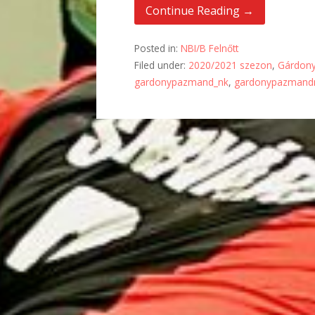
Continue Reading →
Posted in:
NBI/B Felnőtt
Filed under:
2020/2021 szezon
,
Gárdon
gardonypazmand_nk
,
gardonypazmand