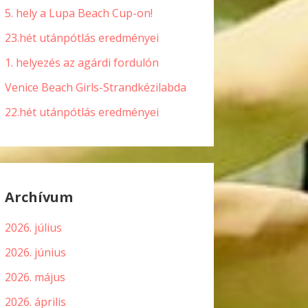
5. hely a Lupa Beach Cup-on!
23.hét utánpótlás eredményei
1. helyezés az agárdi fordulón
Venice Beach Girls-Strandkézilabda
22.hét utánpótlás eredményei
Archívum
2026. július
2026. június
2026. május
2026. április