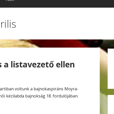
ilis
s a listavezető ellen
partiban voltunk a bajnokaspiráns Moyra-
ői kézilabda bajnokság 18. fordulójában.