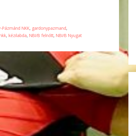
y-Pázmánd NKK
,
gardonypazmand
,
nkk
,
kézilabda
,
NBI/B felnőtt
,
NBI/B Nyugat