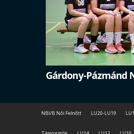
Gárdony-Pázmánd 
NBI/B Női Felnőtt
LU20-LU19
LU
Támogatók
LU14
LU12
LU10