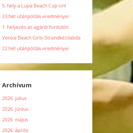
5. hely a Lupa Beach Cup-on!
23.hét utánpótlás eredményei
1. helyezés az agárdi fordulón
Venice Beach Girls-Strandkézilabda
22.hét utánpótlás eredményei
Archívum
2026. július
2026. június
2026. május
2026. április