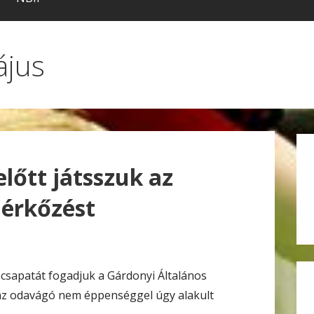
ájus
lőtt játsszuk az
mérkőzést
sapatát fogadjuk a Gárdonyi Általános
 az odavágó nem éppenséggel úgy alakult