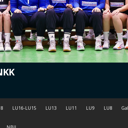
NKK
18
LU16-LU15
LU13
LU11
LU9
LU8
Gal
NBII