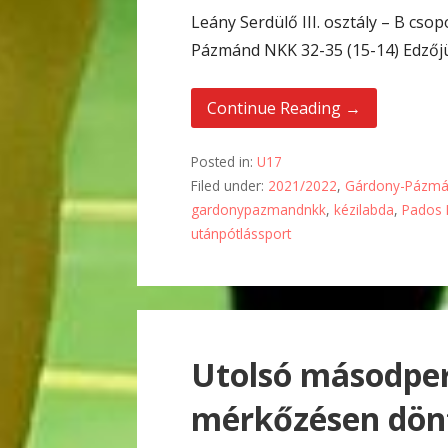
Leány Serdülő III. osztály – B cso
Pázmánd NKK 32-35 (15-14) Edzőj
Continue Reading →
Posted in:
U17
Filed under:
2021/2022
,
Gárdony-Pázmá
gardonypazmandnkk
,
kézilabda
,
Pados 
utánpótlássport
Utolsó másodper
mérkőzésen dönt