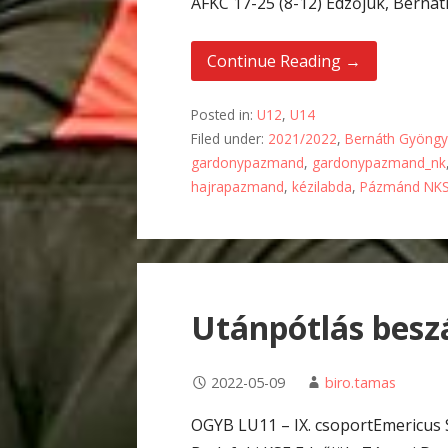
AFKC 17-25 (8-12) Edzőjük, Berná
Continue Reading →
Posted in:
U12
,
U14
Filed under:
2021/2022
,
Bernáth Gyöngy
gardonypazmand
,
gardonypazmand_nk
hajrapazmand
,
kézilabda
,
Pázmánd NK
Utánpótlás besz
2022-05-09
biro.tamas
OGYB LU11 – IX. csoportEmericu