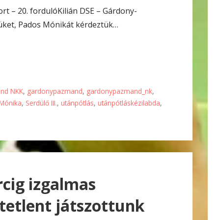
port – 20. fordulóKilián DSE – Gárdony-
üket, Pados Mónikát kérdeztük…
nd NKK
,
gardonypazmand
,
gardonypazmand_nk
,
Mónika
,
Serdülő III.
,
utánpótlás
,
utánpótláskézilabda
,
cig izgalmas
etlent játszottunk