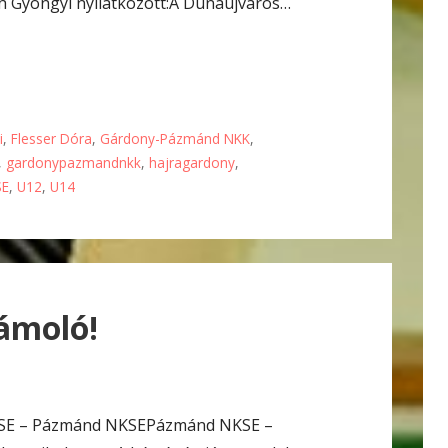
th Gyöngyi nyilatkozott:A Dunaújváros…
i
,
Flesser Dóra
,
Gárdony-Pázmánd NKK
,
,
gardonypazmandnkk
,
hajragardony
,
SE
,
U12
,
U14
ámoló!
s SE – Pázmánd NKSEPázmánd NKSE –