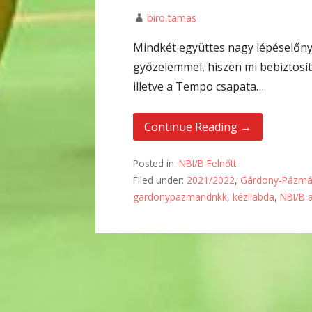
biro.tamas
Mindkét együttes nagy lépéselőny
győzelemmel, hiszen mi bebiztosít
illetve a Tempo csapata…
Continue Reading →
Posted in:
NBI/B Felnőtt
Filed under:
2021/2022
,
Gárdony-Pázmá
gardonypazmandnkk
,
kézilabda
,
NBI/B a