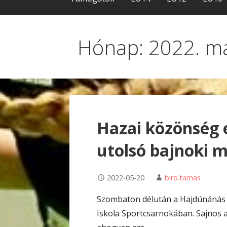
Hónap: 2022. m
Hazai közönség e
utolsó bajnoki 
2022-05-20
biro.tamas
Szombaton délután a Hajdúnánás c
Iskola Sportcsarnokában. Sajnos