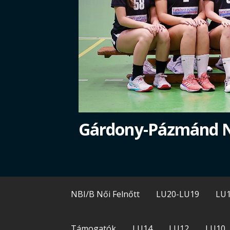
Gárdony-Pázmánd 
NBI/B Női Felnőtt
LU20-LU19
LU
Támogatók
LU14
LU12
LU10