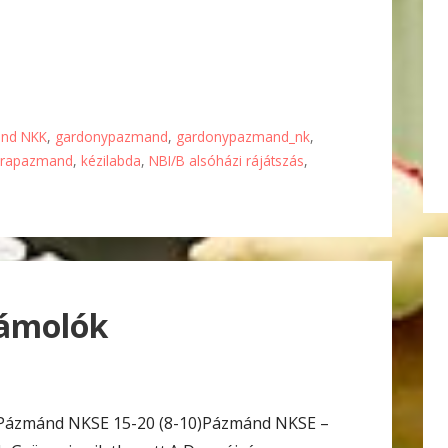
nd NKK
,
gardonypazmand
,
gardonypazmand_nk
,
jrapazmand
,
kézilabda
,
NBI/B alsóházi rájátszás
,
zámolók
 Pázmánd NKSE 15-20 (8-10)Pázmánd NKSE –