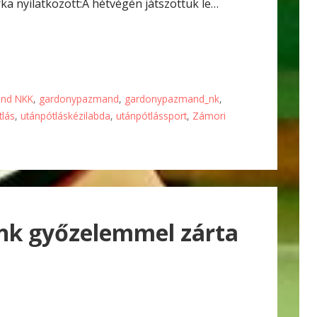
a nyilatkozott:A hétvégén játszottuk le…
nd NKK
,
gardonypazmand
,
gardonypazmand_nk
,
tlás
,
utánpótláskézilabda
,
utánpótlássport
,
Zámori
nk győzelemmel zárta