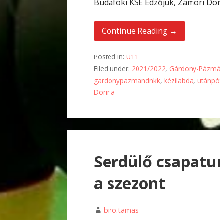
Budafoki KSE Edzőjük, Zámori Dork
Continue Reading →
Posted in:
U11
Filed under:
2021/2022
,
Gárdony-Pázmá
gardonypazmandnkk
,
kézilabda
,
utánpó
Dorina
Serdülő csapatu
a szezont
biro.tamas