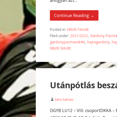
ahogyan azt…
Continue Reading →
Posted in:
NBI/B Felnőtt
Filed under:
2021/2022
,
Gárdony-Pázmá
gardonypazmandnkk
,
hajragardony
,
ha
NBI/B felnőtt
Utánpótlás bes
biro.tamas
OGYB LU12 – VIII. csoportDKKA –