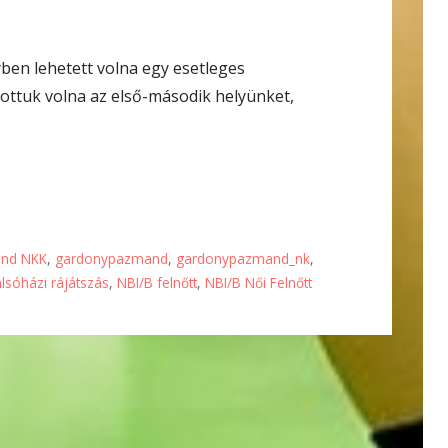
ben lehetett volna egy esetleges
ottuk volna az első-második helyünket,
nd NKK
,
gardonypazmand
,
gardonypazmand_nk
,
lsóházi rájátszás
,
NBI/B felnőtt
,
NBI/B Női Felnőtt