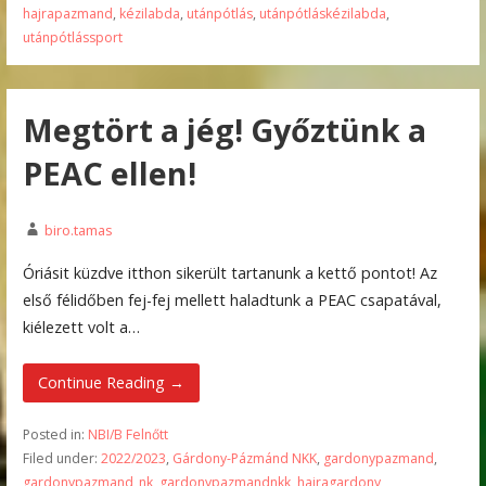
hajrapazmand
,
kézilabda
,
utánpótlás
,
utánpótláskézilabda
,
utánpótlássport
Megtört a jég! Győztünk a
PEAC ellen!
biro.tamas
Óriásit küzdve itthon sikerült tartanunk a kettő pontot! Az
első félidőben fej-fej mellett haladtunk a PEAC csapatával,
kiélezett volt a…
Continue Reading →
Posted in:
NBI/B Felnőtt
Filed under:
2022/2023
,
Gárdony-Pázmánd NKK
,
gardonypazmand
,
gardonypazmand_nk
,
gardonypazmandnkk
,
hajragardony
,