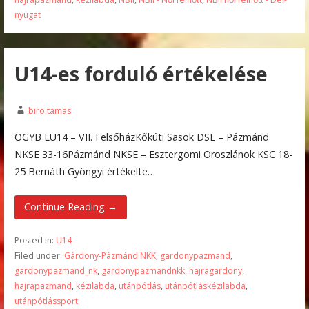
nyugat
U14-es forduló értékelése
biro.tamas
OGYB LU14 – VII. FelsőházKőkúti Sasok DSE – Pázmánd
NKSE 33-16Pázmánd NKSE – Esztergomi Oroszlánok KSC 18-
25 Bernáth Gyöngyi értékelte…
Continue Reading →
Posted in:
U14
Filed under:
Gárdony-Pázmánd NKK
,
gardonypazmand
,
gardonypazmand_nk
,
gardonypazmandnkk
,
hajragardony
,
hajrapazmand
,
kézilabda
,
utánpótlás
,
utánpótláskézilabda
,
utánpótlássport