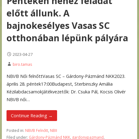
Pénteken nehéz feladat
előtt állunk. A
bajnokesélyes Vasas SC
otthonában lépünk pályára
2023-04-27
biro.tamas
NBI/B Női felnőttVasas SC – Gárdony-Pázmánd NKK2023.
április 28. péntek17:00Budapest, Sterbinszky Amália
KézilabdacsarnokJátékvezetők: Dr. Csuka Pál, Kocsis Olivér
NBI/B női…
Continue Reading →
Posted in:
NBI/B Felnőtt
,
NBII
Filed under:
Gárdony-Pázmánd NKK
,
gardonypazmand
,