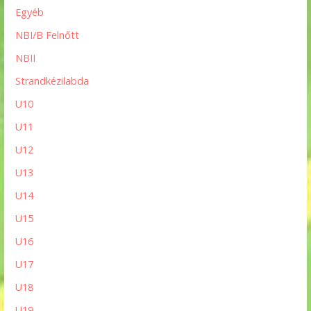
Egyéb
NBI/B Felnőtt
NBII
Strandkézilabda
U10
U11
U12
U13
U14
U15
U16
U17
U18
U19