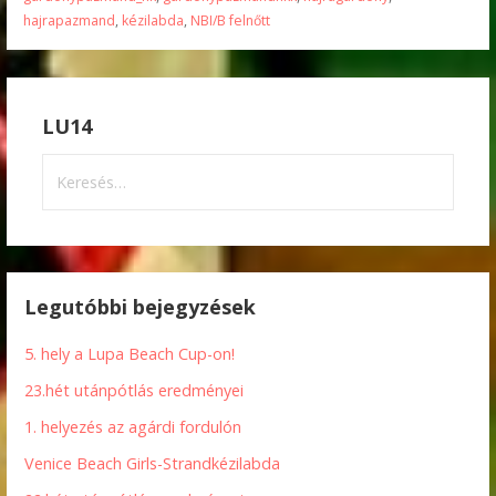
hajrapazmand
,
kézilabda
,
NBI/B felnőtt
LU14
Keresés:
Legutóbbi bejegyzések
5. hely a Lupa Beach Cup-on!
23.hét utánpótlás eredményei
1. helyezés az agárdi fordulón
Venice Beach Girls-Strandkézilabda