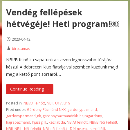
Vendég fellépések
hétvégéje! Heti program!￼
2023-04-12
biro.tamas
NBI/B felnőtt csapatunk a szezon leghosszabb túrájára
készül. A debreceni klub fiataljaival szemben küzdünk majd
meg a kettő pont sorsáról.…
Continue Reading →
Posted in:
NBI/B Felnőtt
,
NBII
,
U17
,
U19
Filed under:
Gárdony-Pázmánd NKK
,
gardonypazmand
,
gardonypazmand_nk
,
gardonypazmandnkk
,
hajragardony
,
hajrapazmand
,
Ifjúsági II.
,
kézilabda
,
NBI/B felnőtt
,
NBI/B Női Felnőtt
,
NBII
,
NBII - Női felnőtt
,
NBII női felnőtt - Dél-nyugat
,
serdülő II.
,