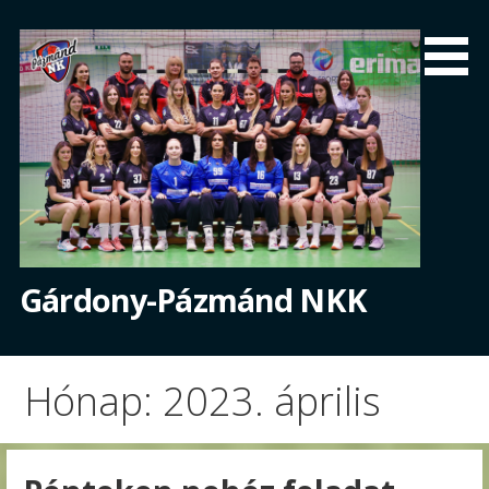
Skip
to
content
Gárdony-Pázmánd NKK
Hónap: 2023. április