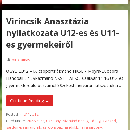
Virincsik Anasztázia
nyilatkozata U12-es és U11-
es gyermekeiről
biro.tamas
OGYB LU12 – IX. csoportPázmánd NKSE – Moyra-Budaörs
Handball 27-29Pázmánd NKSE – AFKC- Csákvár 14-16 U12-es
gyermekforduló beszámoló:Székesfehérváron játszottuk a…
Continue Reading →
Posted in:
U11
,
U12
Filed under:
2022/2023
,
Gárdony-Pázmánd NKK
,
gardonypazmand
,
gardonypazmand_nk
,
gardonypazmandnkk
,
hajragardony
,