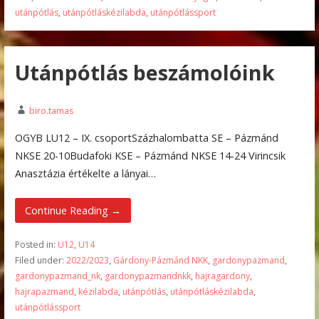
utánpótlás
,
utánpótláskézilabda
,
utánpótlássport
Utánpótlás beszámolóink
biro.tamas
OGYB LU12 – IX. csoportSzázhalombatta SE – Pázmánd
NKSE 20-10Budafoki KSE – Pázmánd NKSE 14-24 Virincsik
Anasztázia értékelte a lányai…
Continue Reading →
Posted in:
U12
,
U14
Filed under:
2022/2023
,
Gárdony-Pázmánd NKK
,
gardonypazmand
,
gardonypazmand_nk
,
gardonypazmandnkk
,
hajragardony
,
hajrapazmand
,
kézilabda
,
utánpótlás
,
utánpótláskézilabda
,
utánpótlássport