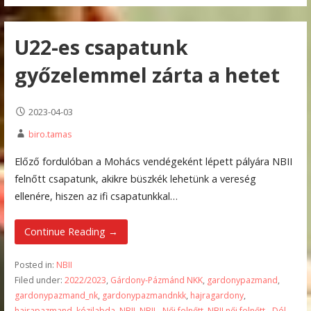
U22-es csapatunk
győzelemmel zárta a hetet
2023-04-03
biro.tamas
Előző fordulóban a Mohács vendégeként lépett pályára NBII
felnőtt csapatunk, akikre büszkék lehetünk a vereség
ellenére, hiszen az ifi csapatunkkal…
Continue Reading →
Posted in:
NBII
Filed under:
2022/2023
,
Gárdony-Pázmánd NKK
,
gardonypazmand
,
gardonypazmand_nk
,
gardonypazmandnkk
,
hajragardony
,
hajrapazmand
,
kézilabda
,
NBII
,
NBII - Női felnőtt
,
NBII női felnőtt - Dél-