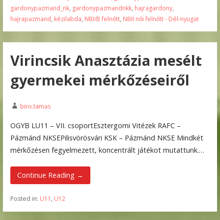
gardonypazmand_nk
,
gardonypazmandnkk
,
hajragardony
,
hajrapazmand
,
kézilabda
,
NBI/B felnőtt
,
NBII női felnőtt - Dél-nyugat
Virincsik Anasztázia mesélt
gyermekei mérkőzéseiről
biro.tamas
OGYB LU11 – VII. csoportEsztergomi Vitézek RAFC –
Pázmánd NKSEPilisvörösvári KSK – Pázmánd NKSE Mindkét
mérkőzésen fegyelmezett, koncentrált játékot mutattunk.…
Continue Reading →
Posted in:
U11
,
U12