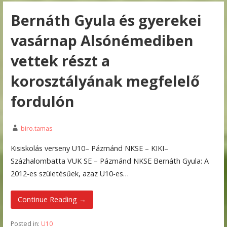
Bernáth Gyula és gyerekei
vasárnap Alsónémediben
vettek részt a
korosztályának megfelelő
fordulón
biro.tamas
Kisiskolás verseny U10– Pázmánd NKSE – KIKI–
Százhalombatta VUK SE – Pázmánd NKSE Bernáth Gyula: A
2012-es születésűek, azaz U10-es…
Continue Reading →
Posted in:
U10