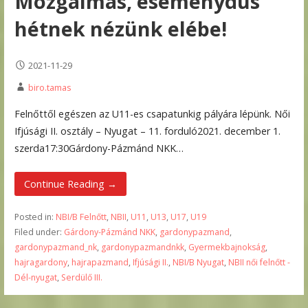
Mozgalmas, eseménydús
hétnek nézünk elébe!
2021-11-29
biro.tamas
Felnőttől egészen az U11-es csapatunkig pályára lépünk. Női
Ifjúsági II. osztály – Nyugat – 11. forduló2021. december 1.
szerda17:30Gárdony-Pázmánd NKK…
Continue Reading →
Posted in:
NBI/B Felnőtt
,
NBII
,
U11
,
U13
,
U17
,
U19
Filed under:
Gárdony-Pázmánd NKK
,
gardonypazmand
,
gardonypazmand_nk
,
gardonypazmandnkk
,
Gyermekbajnokság
,
hajragardony
,
hajrapazmand
,
Ifjúsági II.
,
NBI/B Nyugat
,
NBII női felnőtt -
Dél-nyugat
,
Serdülő III.