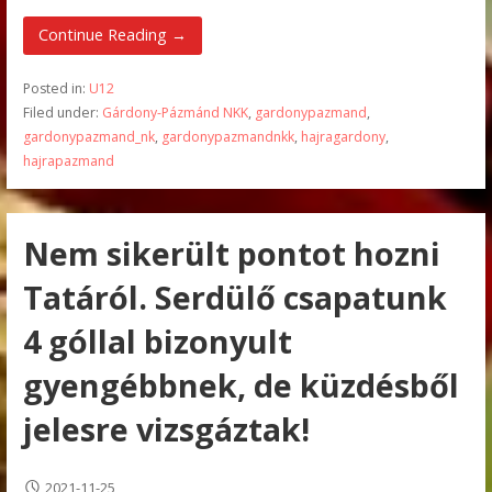
Continue Reading →
Posted in:
U12
Filed under:
Gárdony-Pázmánd NKK
,
gardonypazmand
,
gardonypazmand_nk
,
gardonypazmandnkk
,
hajragardony
,
hajrapazmand
Nem sikerült pontot hozni
Tatáról. Serdülő csapatunk
4 góllal bizonyult
gyengébbnek, de küzdésből
jelesre vizsgáztak!
2021-11-25