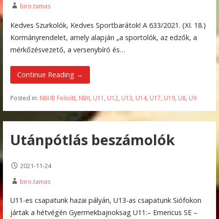
biro.tamas
Kedves Szurkolók, Kedves Sportbarátok! A 633/2021. (XI. 18.)
Kormányrendelet, amely alapján „a sportolók, az edzők, a
mérkőzésvezető, a versenybíró és…
Continue Reading →
Posted in:
NBI/B Felnőtt
,
NBII
,
U11
,
U12
,
U13
,
U14
,
U17
,
U19
,
U8
,
U9
Utánpótlás beszámolók
2021-11-24
biro.tamas
U11-es csapatunk hazai pályán, U13-as csapatunk Siófokon
jártak a hétvégén Gyermekbajnoksag U11:– Emericus SE –