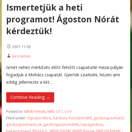
Ismertetjük a heti
programot! Ágoston Nórát
kérdeztük!
2021-11-02
biro.tamas
Ismét nehéz mérkőzés előtt felnőtt csapatunk! Hazai pályán
fogadjuk a Mohács csapatát. Gyertek szurkolni, hiszen ami
eddig jellemezte a két…
Continue Reading →
Posted in:
NBI/B Felnőtt
,
NBII
,
U17
,
U19
Filed under:
Ágoston Nóra
,
Gárdony-Pázmánd NKK
,
gardonypazmand
,
gardonypazmand_nk
,
gardonypazmandnkk
,
hajragardony
,
hajrapazmand
,
Ifjúsági II.
,
NBI/B felnőtt
,
NBI/B Nyugat
,
NBII női felnőtt -