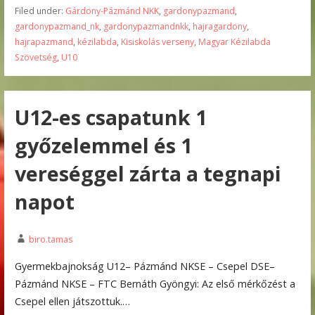
Filed under:
Gárdony-Pázmánd NKK
,
gardonypazmand
,
gardonypazmand_nk
,
gardonypazmandnkk
,
hajragardony
,
hajrapazmand
,
kézilabda
,
Kisiskolás verseny
,
Magyar Kézilabda
Szövetség
,
U10
U12-es csapatunk 1
győzelemmel és 1
vereséggel zárta a tegnapi
napot
biro.tamas
Gyermekbajnokság U12– Pázmánd NKSE – Csepel DSE–
Pázmánd NKSE – FTC Bernáth Gyöngyi: Az első mérkőzést a
Csepel ellen játszottuk.…