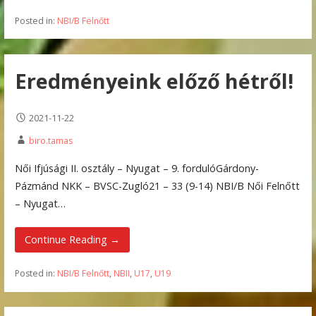
Posted in:
NBI/B Felnőtt
Eredményeink előző hétről!
2021-11-22
biro.tamas
Női Ifjúsági II. osztály – Nyugat – 9. fordulóGárdony-
Pázmánd NKK – BVSC-Zugló21 – 33 (9-14) NBI/B Női Felnőtt
– Nyugat…
Continue Reading →
Posted in:
NBI/B Felnőtt
,
NBII
,
U17
,
U19