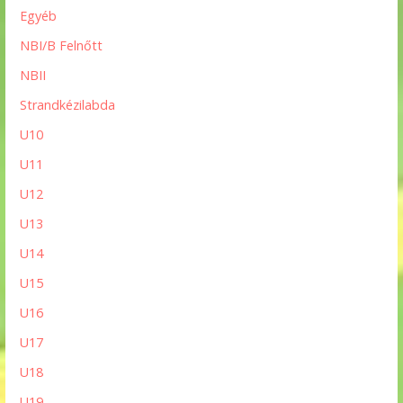
Egyéb
NBI/B Felnőtt
NBII
Strandkézilabda
U10
U11
U12
U13
U14
U15
U16
U17
U18
U19