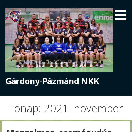
Skip
to
content
Gárdony-Pázmánd NKK
Hónap: 2021. november