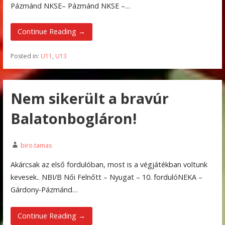
Pázmánd NKSE– Pázmánd NKSE –…
Continue Reading →
Posted in:
U11
,
U13
Nem sikerült a bravúr
Balatonbogláron!
biro.tamas
Akárcsak az első fordulóban, most is a végjátékban voltunk
kevesek.. NBI/B Női Felnőtt – Nyugat – 10. fordulóNEKA –
Gárdony-Pázmánd…
Continue Reading →