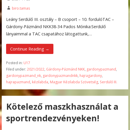
biro.tamas
Leány Serdülő III. osztály – B csoport – 10. fordulóTAC –
Gárdony-Pázmánd NKK38-34 Pados Mónika:Serdülő
lányaimmal a TAC csapatához látogattunk,…
Continue Reading →
Posted in:
U17
Filed under:
2021/2022
,
Gárdony-Pázmánd NKK
,
gardonypazmand
,
gardonypazmand_nk
,
gardonypazmandnkk
,
hajragardony
,
hajrapazmand
,
kézilabda
,
Magyar Kézilabda Szövetség
,
Serdülő III.
Kötelező maszkhasználat a
sportrendezvényeken!