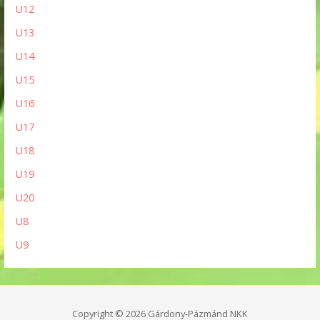
U12
U13
U14
U15
U16
U17
U18
U19
U20
U8
U9
Copyright © 2026 Gárdony-Pázmánd NKK