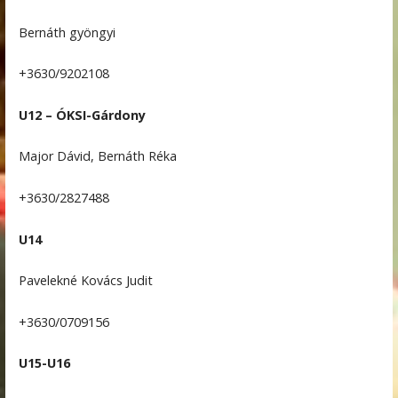
Bernáth gyöngyi
+3630/9202108
U12 – ÓKSI-Gárdony
Major Dávid, Bernáth Réka
+3630/2827488
U14
Pavelekné Kovács Judit
+3630/0709156
U15-U16