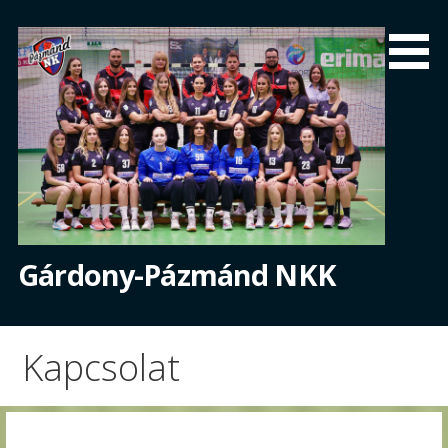
Skip
to
content
Gárdony-Pázmánd NKK
Kapcsolat