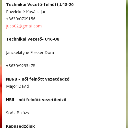
Technikai Vezető-felnőtt,U18-20
Pavelekné Kovács Judit
+3630/0709156
juco02@gmail.com
Technikai Vezető- U16-U8
Jancsekityné Flesser Dóra
+3630/9293478
NBI/B – női felnőtt vezetőedző
Major Dávid
NBII – női felnőtt vezetőedző
Soós Balázs
Kapusedzőink