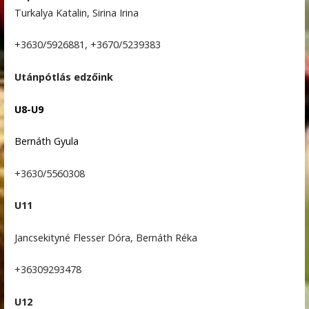
Turkalya Katalin, Sirina Irina
+3630/5926881, +3670/5239383
Utánpótlás edzőink
U8-U9
Bernáth Gyula
+3630/5560308
U11
Jancsekityné Flesser Dóra, Bernáth Réka
+36309293478
U12