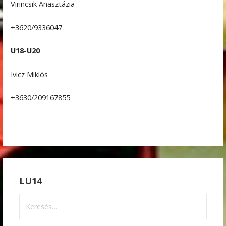
Virincsik Anasztázia
+3620/9336047
U18-U20
Ivicz Miklós
+3630/209167855
LU14
Keresés: