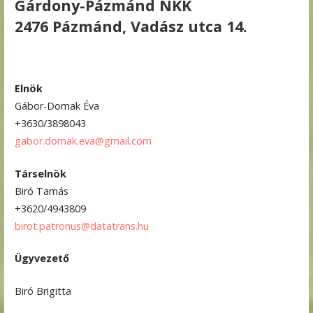
Gárdony-Pázmánd NKK
2476 Pázmánd, Vadász utca 14.
Elnök
Gábor-Domak Éva
+3630/3898043
gabor.domak.eva@gmail.com
Társelnök
Biró Tamás
+3620/4943809
birot.patronus@datatrans.hu
Ügyvezető
Biró Brigitta