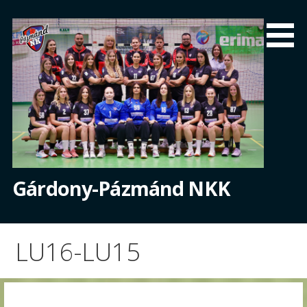
Skip
to
content
Gárdony-Pázmánd NKK
LU16-LU15