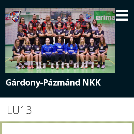
Skip
to
content
Gárdony-Pázmánd NKK
LU13