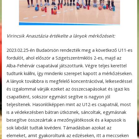
Virincsik Anasztázia értékelte a lányok mérkőzéseit:
2023.02.25-én Budaörsön rendezték meg a következő U11-es
fordulót, ahol először a Szigetszentmiklós 2-es, majd az
Alba-Fehérvár csapatával játszottunk. Végre teljes kerettel
tudtunk kiállni, így mindenki szerepet kapott a mérkőzéseken.
A lányok továbbra is megfelelő koncentrációval, lelkesedéssel
és izgalommal várják ezeket az összecsapásokat és igazi kis
csapatként, sokszor egymást segítve is nagyon jól
teljesítenek. Hasonlóképpen mint az U12-es csapatnál, most
is a védekezésben bátran ütköznek, sáncoltak, egymásnak
besegítve összezártak a mezőnyjátékosok és a kapusok is
sok labdát tudtak kivédeni. Támadásban azokat az
elemeket, amit gyakoroltunk az edzéseken, itt a meccseken