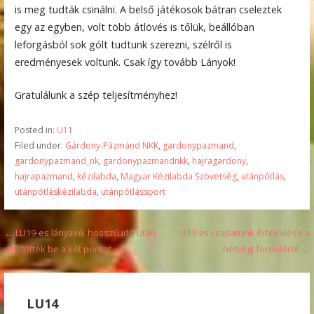
is meg tudták csinálni. A belső játékosok bátran cseleztek
egy az egyben, volt több átlövés is tőlük, beállóban
leforgásból sok gólt tudtunk szerezni, szélről is
eredményesek voltunk. Csak így tovább Lányok!
Gratulálunk a szép teljesítményhez!
Posted in:
U11
Filed under:
Gárdony-Pázmánd NKK
,
gardonypazmand
,
gardonypazmand_nk
,
gardonypazmandnkk
,
hajragardony
,
hajrapazmand
,
kézilabda
,
Magyar Kézilabda Szövetség
,
utánpótlás
,
utánpótláskézilabda
,
utánpótlássport
Bejegyzés
← LU19-es lányaink hosszú idő után
U13-as csapatunk értékelése a
gyűjtötték be a két pontot
hétvégi fordulóról →
navigáció
LU14