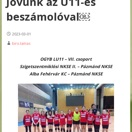
Jövünk az U11-es
beszámolóval￼
2023-03-01
biro.tamas
O
GYB LU11 – VII. csoport
Szigetszentmiklósi NKSE II. – Pázmánd NKSE
Alba Fehérvár KC – Pázmánd NKSE