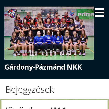
Skip
to
content
Gárdony-Pázmánd NKK
Bejegyzések