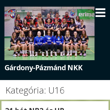
Skip
to
content
Gárdony-Pázmánd NKK
Kategória: U16