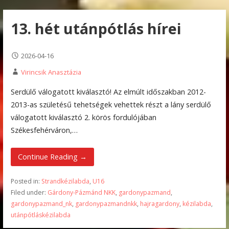
13. hét utánpótlás hírei
2026-04-16
Virincsik Anasztázia
Serdülő válogatott kiválasztó! Az elmúlt időszakban 2012-
2013-as születésű tehetségek vehettek részt a lány serdülő
válogatott kiválasztó 2. körös fordulójában
Székesfehérváron,…
Continue Reading →
Posted in:
Strandkézilabda
,
U16
Filed under:
Gárdony-Pázmánd NKK
,
gardonypazmand
,
gardonypazmand_nk
,
gardonypazmandnkk
,
hajragardony
,
kézilabda
,
utánpótláskézilabda