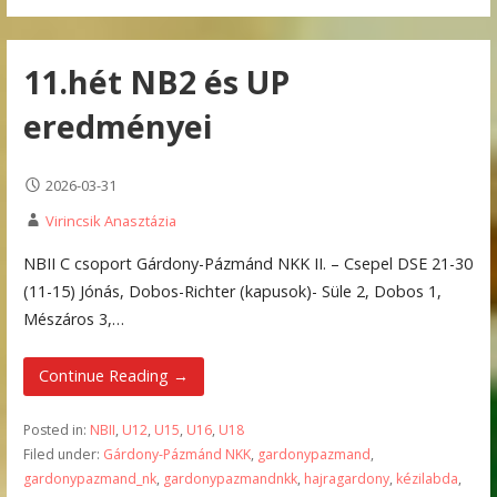
11.hét NB2 és UP
eredményei
2026-03-31
Virincsik Anasztázia
NBII C csoport Gárdony-Pázmánd NKK II. – Csepel DSE 21-30
(11-15) Jónás, Dobos-Richter (kapusok)- Süle 2, Dobos 1,
Mészáros 3,…
Continue Reading →
Posted in:
NBII
,
U12
,
U15
,
U16
,
U18
Filed under:
Gárdony-Pázmánd NKK
,
gardonypazmand
,
gardonypazmand_nk
,
gardonypazmandnkk
,
hajragardony
,
kézilabda
,