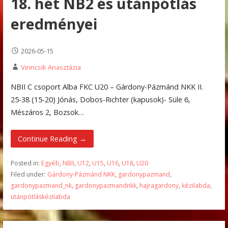
18. hét NB2 és utánpótlás
eredményei
2026-05-15
Virincsik Anasztázia
NBII C csoport Alba FKC U20 – Gárdony-Pázmánd NKK II.
25-38 (15-20) Jónás, Dobos-Richter (kapusok)- Süle 6,
Mészáros 2, Bozsok…
Continue Reading →
Posted in:
Egyéb
,
NBII
,
U12
,
U15
,
U16
,
U18
,
U20
Filed under:
Gárdony-Pázmánd NKK
,
gardonypazmand
,
gardonypazmand_nk
,
gardonypazmandnkk
,
hajragardony
,
kézilabda
,
utánpótláskézilabda