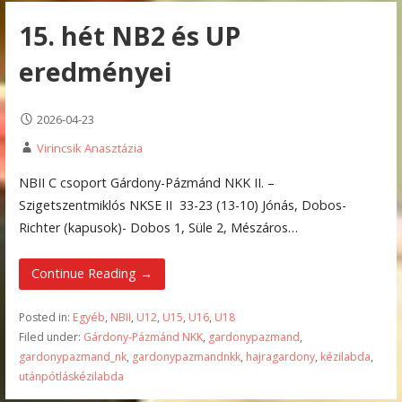
15. hét NB2 és UP
eredményei
2026-04-23
Virincsik Anasztázia
NBII C csoport Gárdony-Pázmánd NKK II. –
Szigetszentmiklós NKSE II 33-23 (13-10) Jónás, Dobos-
Richter (kapusok)- Dobos 1, Süle 2, Mészáros…
Continue Reading →
Posted in:
Egyéb
,
NBII
,
U12
,
U15
,
U16
,
U18
Filed under:
Gárdony-Pázmánd NKK
,
gardonypazmand
,
gardonypazmand_nk
,
gardonypazmandnkk
,
hajragardony
,
kézilabda
,
utánpótláskézilabda