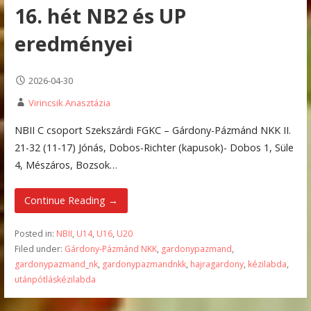
16. hét NB2 és UP
eredményei
2026-04-30
Virincsik Anasztázia
NBII C csoport Szekszárdi FGKC – Gárdony-Pázmánd NKK II.
21-32 (11-17) Jónás, Dobos-Richter (kapusok)- Dobos 1, Süle
4, Mészáros, Bozsok…
Continue Reading →
Posted in:
NBII
,
U14
,
U16
,
U20
Filed under:
Gárdony-Pázmánd NKK
,
gardonypazmand
,
gardonypazmand_nk
,
gardonypazmandnkk
,
hajragardony
,
kézilabda
,
utánpótláskézilabda