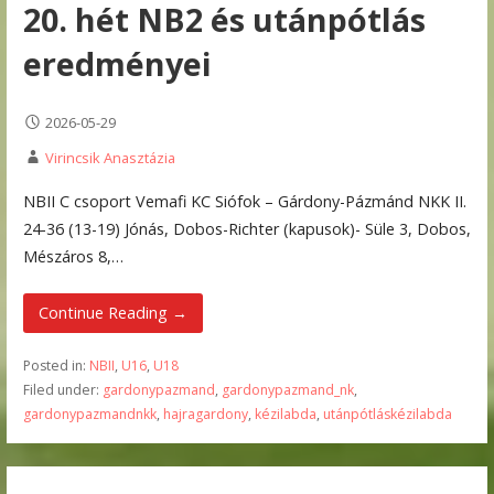
20. hét NB2 és utánpótlás
eredményei
2026-05-29
Virincsik Anasztázia
NBII C csoport Vemafi KC Siófok – Gárdony-Pázmánd NKK II.
24-36 (13-19) Jónás, Dobos-Richter (kapusok)- Süle 3, Dobos,
Mészáros 8,…
Continue Reading →
Posted in:
NBII
,
U16
,
U18
Filed under:
gardonypazmand
,
gardonypazmand_nk
,
gardonypazmandnkk
,
hajragardony
,
kézilabda
,
utánpótláskézilabda