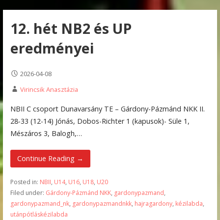
12. hét NB2 és UP
eredményei
2026-04-08
Virincsik Anasztázia
NBII C csoport Dunavarsány TE – Gárdony-Pázmánd NKK II.
28-33 (12-14) Jónás, Dobos-Richter 1 (kapusok)- Süle 1,
Mészáros 3, Balogh,…
Continue Reading →
Posted in:
NBII
,
U14
,
U16
,
U18
,
U20
Filed under:
Gárdony-Pázmánd NKK
,
gardonypazmand
,
gardonypazmand_nk
,
gardonypazmandnkk
,
hajragardony
,
kézilabda
,
utánpótláskézilabda