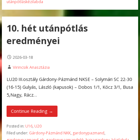
utánpótláskézilabda
10. hét utánpótlás
eredményei
2026-03-18
Virincsik Anasztázia
LU20 III.osztály Gárdony-Pázmánd NKSE – Solymári SC 22-30
(16-15) Gulyás, László (kapusok) – Dobos 1/1, Kócz 3/1, Busa
5,Nagy, Rácz…
Continue Reading →
Posted in:
U16
,
U20
Filed under:
Gárdony-Pázmánd NKK
,
gardonypazmand
,
gardonypazmand_nk
,
gardonypazmandnkk
,
hajragardony
,
kézilabda
,