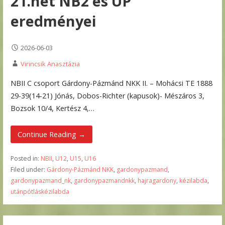
21.hét NB2 és UP
eredményei
2026-06-03
Virincsik Anasztázia
NBII C csoport Gárdony-Pázmánd NKK II. – Mohácsi TE 1888
29-39(14-21) Jónás, Dobos-Richter (kapusok)- Mészáros 3,
Bozsok 10/4, Kertész 4,…
Continue Reading →
Posted in:
NBII
,
U12
,
U15
,
U16
Filed under:
Gárdony-Pázmánd NKK
,
gardonypazmand
,
gardonypazmand_nk
,
gardonypazmandnkk
,
hajragardony
,
kézilabda
,
utánpótláskézilabda