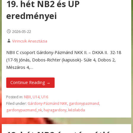
19. hét NB2 és UP
eredményei
2026-05-22
Virincsik Anasztázia
NBII C csoport Gárdony-Pázmánd NKK II. – DKKA II. 32-18
(17-9) Jónás, Dobos-Richter (kapusok)- Süle 4, Dobos 2,
Mészáros 4,…
Continue Reading →
Posted in:
NBII
,
U14
,
U16
Filed under:
Gárdony-Pázmánd NKK
,
gardonypazmand
,
gardonypazmand_nk
,
hajragardony
,
kézilabda