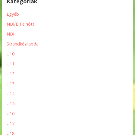
Kategóriák
Egyéb
NBI/B Felnőtt
NBII
Strandkézilabda
U10
U11
U12
U13
U14
U15
U16
U17
U18