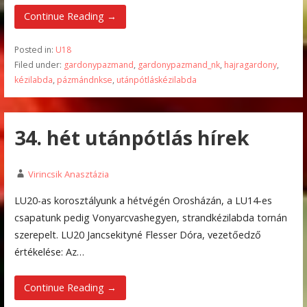
Continue Reading →
Posted in:
U18
Filed under:
gardonypazmand
,
gardonypazmand_nk
,
hajragardony
,
kézilabda
,
pázmándnkse
,
utánpótláskézilabda
34. hét utánpótlás hírek
Virincsik Anasztázia
LU20-as korosztályunk a hétvégén Orosházán, a LU14-es
csapatunk pedig Vonyarcvashegyen, strandkézilabda tornán
szerepelt. LU20 Jancsekityné Flesser Dóra, vezetőedző
értékelése: Az…
Continue Reading →