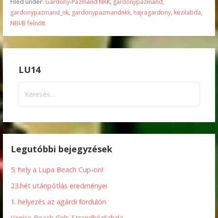
Filed under:
Gárdony-Pázmánd NKK
,
gardonypazmand
,
gardonypazmand_nk
,
gardonypazmandnkk
,
hajragardony
,
kézilabda
,
NBI/B felnőtt
LU14
Keresés:
Legutóbbi bejegyzések
5. hely a Lupa Beach Cup-on!
23.hét utánpótlás eredményei
1. helyezés az agárdi fordulón
Venice Beach Girls-Strandkézilabda