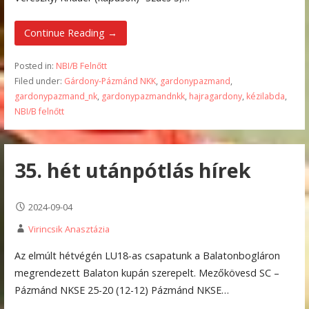
Continue Reading →
Posted in:
NBI/B Felnőtt
Filed under:
Gárdony-Pázmánd NKK
,
gardonypazmand
,
gardonypazmand_nk
,
gardonypazmandnkk
,
hajragardony
,
kézilabda
,
NBI/B felnőtt
35. hét utánpótlás hírek
2024-09-04
Virincsik Anasztázia
Az elmúlt hétvégén LU18-as csapatunk a Balatonbogláron
megrendezett Balaton kupán szerepelt. Mezőkövesd SC –
Pázmánd NKSE 25-20 (12-12) Pázmánd NKSE…