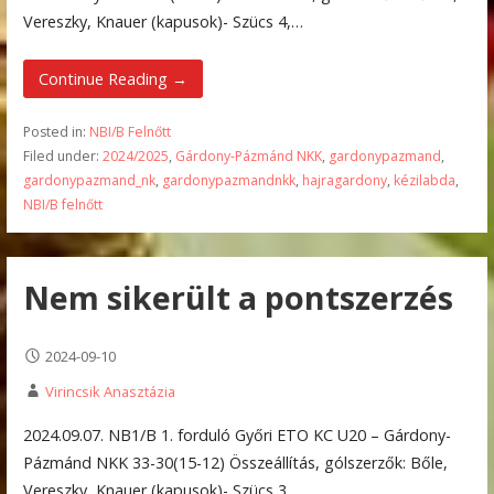
Vereszky, Knauer (kapusok)- Szücs 4,…
Continue Reading →
Posted in:
NBI/B Felnőtt
Filed under:
2024/2025
,
Gárdony-Pázmánd NKK
,
gardonypazmand
,
gardonypazmand_nk
,
gardonypazmandnkk
,
hajragardony
,
kézilabda
,
NBI/B felnőtt
Nem sikerült a pontszerzés
2024-09-10
Virincsik Anasztázia
2024.09.07. NB1/B 1. forduló Győri ETO KC U20 – Gárdony-
Pázmánd NKK 33-30(15-12) Összeállítás, gólszerzők: Bőle,
Vereszky, Knauer (kapusok)- Szücs 3,…