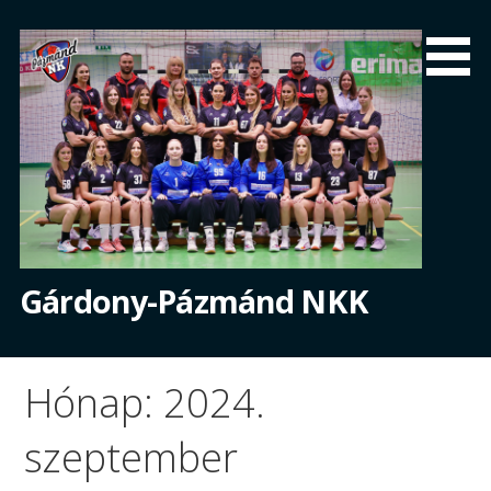
Skip
to
content
Gárdony-Pázmánd NKK
Hónap: 2024.
szeptember