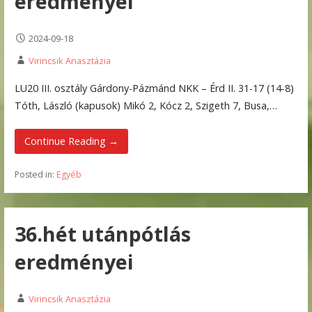
eredményei
2024-09-18
Virincsik Anasztázia
LU20 III. osztály Gárdony-Pázmánd NKK – Érd II. 31-17 (14-8)
Tóth, László (kapusok) Mikó 2, Kócz 2, Szigeth 7, Busa,…
Continue Reading →
Posted in:
Egyéb
36.hét utánpótlás
eredményei
Virincsik Anasztázia