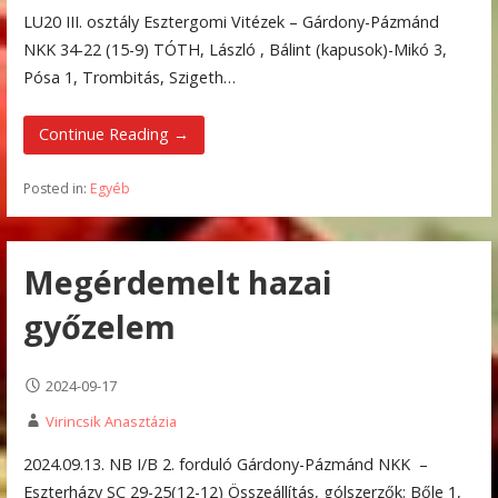
LU20 III. osztály Esztergomi Vitézek – Gárdony-Pázmánd
NKK 34-22 (15-9) TÓTH, László , Bálint (kapusok)-Mikó 3,
Pósa 1, Trombitás, Szigeth…
Continue Reading →
Posted in:
Egyéb
Megérdemelt hazai
győzelem
2024-09-17
Virincsik Anasztázia
2024.09.13. NB I/B 2. forduló Gárdony-Pázmánd NKK –
Eszterházy SC 29-25(12-12) Összeállítás, gólszerzők: Bőle 1,