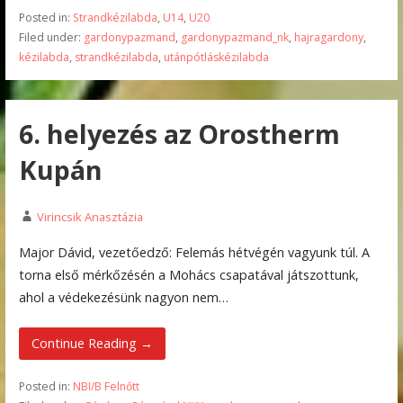
Posted in:
Strandkézilabda
,
U14
,
U20
Filed under:
gardonypazmand
,
gardonypazmand_nk
,
hajragardony
,
kézilabda
,
strandkézilabda
,
utánpótláskézilabda
6. helyezés az Orostherm
Kupán
Virincsik Anasztázia
Major Dávid, vezetőedző: Felemás hétvégén vagyunk túl. A
torna első mérkőzésén a Mohács csapatával játszottunk,
ahol a védekezésünk nagyon nem…
Continue Reading →
Posted in:
NBI/B Felnőtt