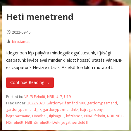
Heti menetrend
2022-09-15
biro.tamas
Idegenben lép pályára mindegyik együttesünk, ifjúsági
csapatunk kivételével mindenki előtt hosszú utazás vár.NBII-
es csapatunk Hévízre utazik. Az első fordulón mutatott…
Continue Reading →
Posted in:
NBI/B Felnőtt
,
NBII
,
U17
,
U19
Filed under:
2022/2023
,
Gárdony-Pázmánd NKK
,
gardonypazmand
,
gardonypazmand_nk
,
gardonypazmandnkk
,
hajragardony
,
hajrapazmand
,
Handball
,
Ifjúsági II.
,
kézilabda
,
NBI/B felnőtt
,
NBII
,
NBII -
Női felnőtt
,
NBII női felnőtt - Dél-nyugat
,
serdülő II.