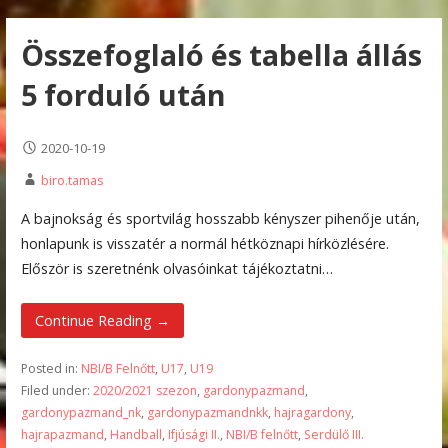
Összefoglaló és tabella állás
5 forduló után
2020-10-19
biro.tamas
A bajnokság és sportvilág hosszabb kényszer pihenője után,
honlapunk is visszatér a normál hétköznapi hírközlésére.
Először is szeretnénk olvasóinkat tájékoztatni…
Continue Reading →
Posted in:
NBI/B Felnőtt
,
U17
,
U19
Filed under:
2020/2021 szezon
,
gardonypazmand
,
gardonypazmand_nk
,
gardonypazmandnkk
,
hajragardony
,
hajrapazmand
,
Handball
,
Ifjúsági II.
,
NBI/B felnőtt
,
Serdülő III.