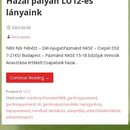
Hazai pályán LU12-es
lányaink
2023-03-09
biro.tamas
NBII Női Felnőtt – Dél-nyugatPázmánd NKSE – Csepel DSE
7-21KSI Budapest – Pázmánd NKSE 15-18 Edzőjük Virincsik
Anasztázia értékelt:Csapatunk hazai…
Continue Reading →
Posted in:
U12
Filed under:
Gárdony-Pázmánd NKK
,
gardonypazmand
,
gardonypazmand_nk
,
gardonypazmandnkk
,
hajragardony
,
hajrapazmand
,
Handball
,
kézilabda
,
utánpótlás
,
utánpótláskézilabda
,
utánpótlássport