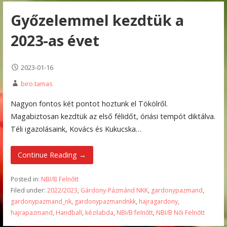
Győzelemmel kezdtük a
2023-as évet
2023-01-16
biro.tamas
Nagyon fontos két pontot hoztunk el Tökölről.
Magabiztosan kezdtük az első félidőt, óriási tempót diktálva.
Téli igazolásaink, Kovács és Kukucska…
Continue Reading →
Posted in:
NBI/B Felnőtt
Filed under:
2022/2023
,
Gárdony-Pázmánd NKK
,
gardonypazmand
,
gardonypazmand_nk
,
gardonypazmandnkk
,
hajragardony
,
hajrapazmand
,
Handball
,
kézilabda
,
NBI/B felnőtt
,
NBI/B Női Felnőtt