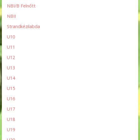
NBI/B Felnőtt
NBII
Strandkézilabda
U10
U11
U12
U13
U14
U15
U16
U17
U18
U19
U20